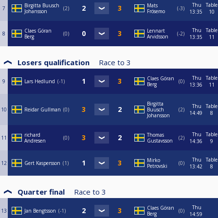
Thu
Table
Birgitta Buusch
Mats
7
2
-3
Johansson
Frösemo
13:35
10
Thu
Table
Claes Göran
Lennart
8
0
-2
Berg
Arvidsson
13:35
11
Losers qualification
Race to
3
Thu
Table
Claes Göran
9
Lars Hedlund
-1
0
Berg
13:36
11
Birgitta
Thu
Table
10
Reidar Gullman
0
Buusch
2
14:49
8
Johansson
Thu
Table
richard
Thomas
11
0
2
Andresen
Gustavsson
14:36
9
Thu
Table
Mirko
12
Gert Kaspersson
1
0
Petrovski
13:42
8
Quarter final
Race to
3
Thu
Claes Göran
13
Jan Bengtsson
-1
0
Berg
14:59