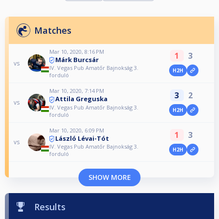
Matches
Mar 10, 2020, 8:16 PM
1
3
Márk Burcsár
vs
IV. Vegas Pub Amatőr Bajnokság 3.
H2H
forduló
Mar 10, 2020, 7:14 PM
3
2
Attila Greguska
vs
IV. Vegas Pub Amatőr Bajnokság 3.
H2H
forduló
Mar 10, 2020, 6:09 PM
1
3
László Lévai-Tót
vs
IV. Vegas Pub Amatőr Bajnokság 3.
H2H
forduló
SHOW MORE
Results