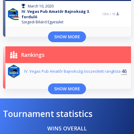
March 10, 2020
IV. Vegas Pub Amatőr Bajnokság 3.
13th /
19
forduló
Szegedi Biliárd Egyesület
SHOW MORE
Rankings
46
IV. Vegas Pub Amatőr Bajnokság összesített ranglista
SHOW MORE
Tournament statistics
WINS OVERALL