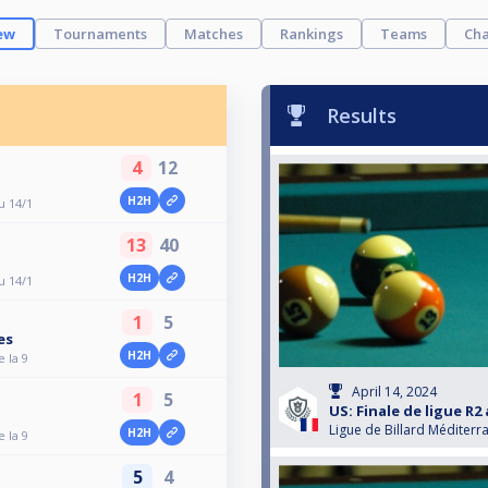
ew
Tournaments
Matches
Rankings
Teams
Cha
Results
4
12
H2H
u 14/1
13
40
H2H
u 14/1
1
5
es
H2H
e la 9
April 14, 2024
1
5
US: Finale de ligue R2 
Ligue de Billard Méditerr
H2H
e la 9
5
4