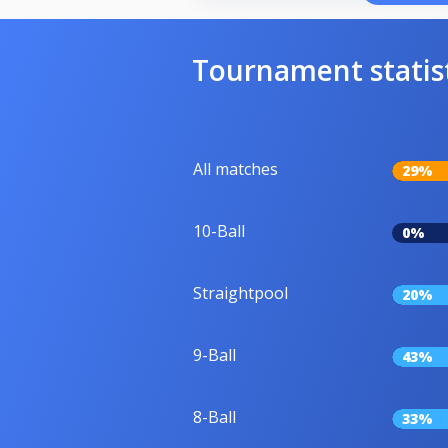
Tournament statis
All matches
29%
10-Ball
0%
Straightpool
20%
9-Ball
43%
8-Ball
33%