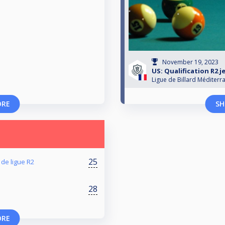
November 19, 2023
US: Qualification R2 j
Ligue de Billard Méditerr
ORE
SH
25
 de ligue R2
28
ORE