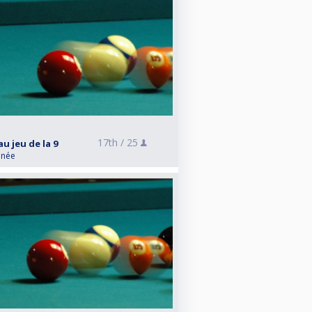
17th /
25
au jeu de la 9
anée