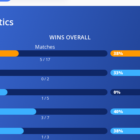
tics
WINS OVERALL
Matches
38%
5 / 17
33%
0 / 2
0%
1 / 5
40%
3 / 7
38%
1 / 3