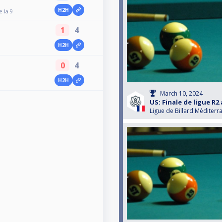
H2H
e la 9
1
4
H2H
0
4
H2H
March 10, 2024
US: Finale de ligue R2 
Ligue de Billard Méditerr