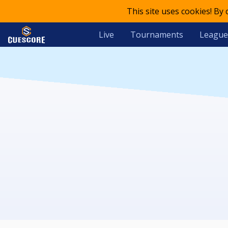
This site uses cookies! By
Live
Tournaments
League