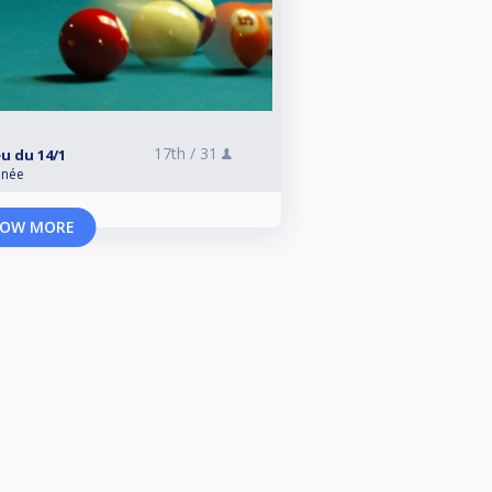
17th /
31
eu du 14/1
anée
OW MORE