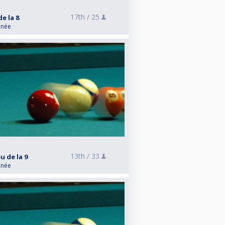
17th /
25
de la 8
anée
13th /
33
u de la 9
anée