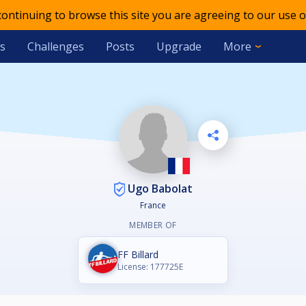
 continuing to browse this site you are agreeing to our use o
s
Challenges
Posts
Upgrade
More
Ugo Babolat
France
MEMBER OF
FF Billard
License: 177725E