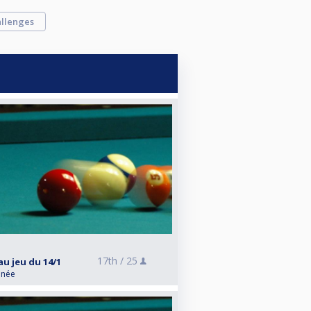
llenges
17th /
25
au jeu du 14/1
anée