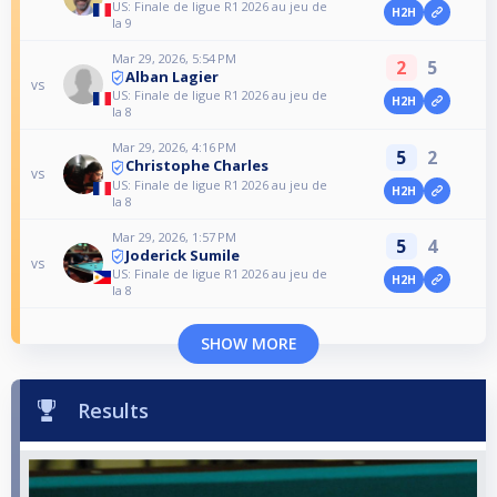
US: Finale de ligue R1 2026 au jeu de
H2H
la 9
Mar 29, 2026, 5:54 PM
2
5
Alban Lagier
vs
US: Finale de ligue R1 2026 au jeu de
H2H
la 8
Mar 29, 2026, 4:16 PM
5
2
Christophe Charles
vs
US: Finale de ligue R1 2026 au jeu de
H2H
la 8
Mar 29, 2026, 1:57 PM
5
4
Joderick Sumile
vs
US: Finale de ligue R1 2026 au jeu de
H2H
la 8
SHOW MORE
Results