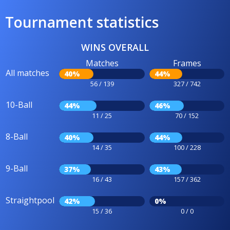
Tournament statistics
WINS OVERALL
Matches
Frames
All matches
40%
44%
56 / 139
327 / 742
10-Ball
44%
46%
11 / 25
70 / 152
8-Ball
40%
44%
14 / 35
100 / 228
9-Ball
37%
43%
16 / 43
157 / 362
Straightpool
42%
0%
15 / 36
0 / 0