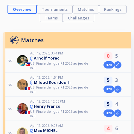
Overview
Tournaments
Matches
Rankings
Teams
Challenges
Matches
Apr 12, 2026, 3:41 PM
0
5
Arnolf Yorac
vs
US: Finale de ligue R1 2026 au jeu de
H2H
la 9
Apr 12, 2026, 1:54 PM
5
3
Miloud Kourdourli
vs
US: Finale de ligue R1 2026 au jeu de
H2H
la 9
Apr 12, 2026, 12:06 PM
5
4
Henry Franco
vs
US: Finale de ligue R1 2026 au jeu de
H2H
la 9
Apr 12, 2026, 9:08 AM
4
6
Max MICHEL
vs