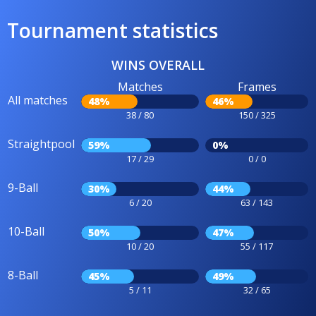
Tournament statistics
WINS OVERALL
Matches
Frames
All matches
48%
46%
38 / 80
150 / 325
Straightpool
59%
0%
17 / 29
0 / 0
9-Ball
30%
44%
6 / 20
63 / 143
10-Ball
50%
47%
10 / 20
55 / 117
8-Ball
45%
49%
5 / 11
32 / 65