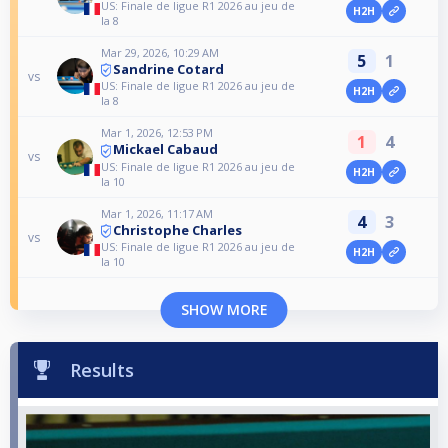
US: Finale de ligue R1 2026 au jeu de
H2H
la 8
Mar 29, 2026, 10:29 AM
5
1
Sandrine Cotard
vs
US: Finale de ligue R1 2026 au jeu de
H2H
la 8
Mar 1, 2026, 12:53 PM
1
4
Mickael Cabaud
vs
US: Finale de ligue R1 2026 au jeu de
H2H
la 10
Mar 1, 2026, 11:17 AM
4
3
Christophe Charles
vs
US: Finale de ligue R1 2026 au jeu de
H2H
la 10
SHOW MORE
Results