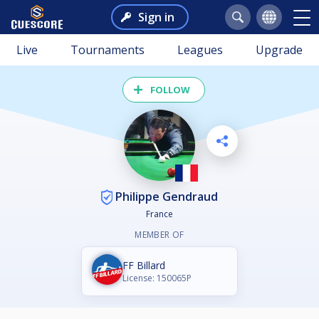
Sign in
Live
Tournaments
Leagues
Upgrade
FOLLOW
Philippe Gendraud
France
MEMBER OF
FF Billard
License: 150065P