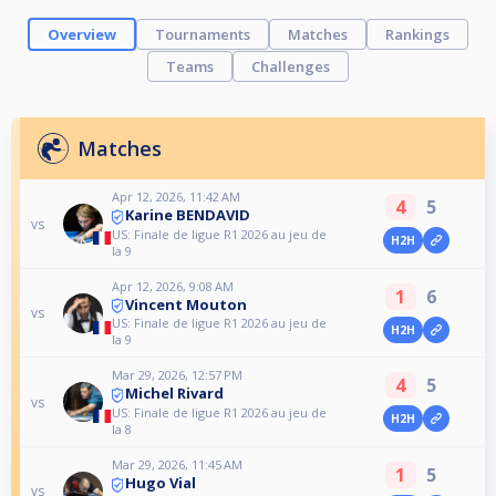
Overview
Tournaments
Matches
Rankings
Teams
Challenges
Matches
Apr 12, 2026, 11:42 AM
4
5
Karine BENDAVID
vs
US: Finale de ligue R1 2026 au jeu de
H2H
la 9
Apr 12, 2026, 9:08 AM
1
6
Vincent Mouton
vs
US: Finale de ligue R1 2026 au jeu de
H2H
la 9
Mar 29, 2026, 12:57 PM
4
5
Michel Rivard
vs
US: Finale de ligue R1 2026 au jeu de
H2H
la 8
Mar 29, 2026, 11:45 AM
1
5
Hugo Vial
vs