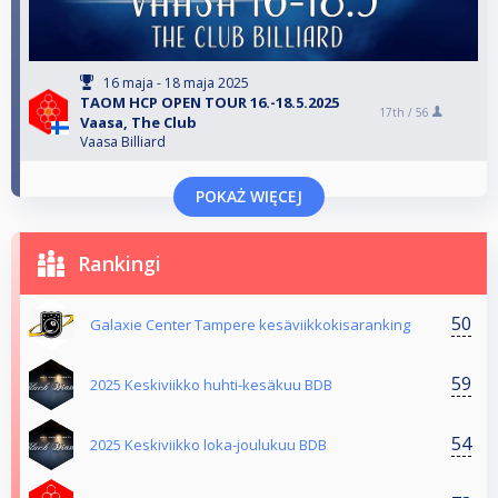
16 maja - 18 maja 2025
TAOM HCP OPEN TOUR 16.-18.5.2025
17th /
56
Vaasa, The Club
Vaasa Billiard
POKAŻ WIĘCEJ
Rankingi
50
Galaxie Center Tampere kesäviikkokisaranking
59
2025 Keskiviikko huhti-kesäkuu BDB
54
2025 Keskiviikko loka-joulukuu BDB