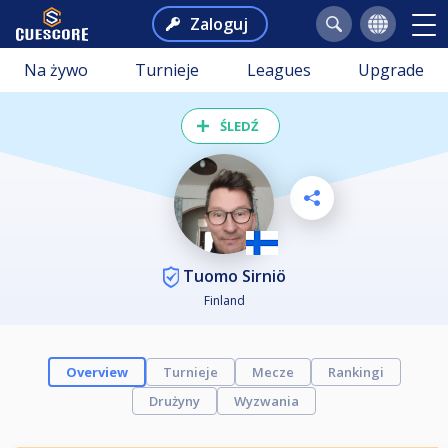
Zaloguj
Na żywo
Turnieje
Leagues
Upgrade
ŚLEDŹ
Tuomo Sirniö
Finland
Overview
Turnieje
Mecze
Rankingi
Drużyny
Wyzwania