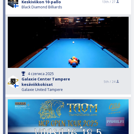
Keskiviikon 10-pallo
13th /
27
Black Diamond Billiards
4 czerwca 2025
Galaxie Center Tampere
5th /
24
kesäviikkokisat
Galaxie United Tampere