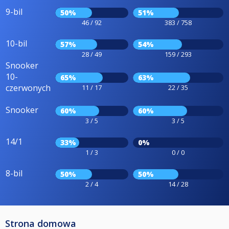
9-bil
50%
51%
46 / 92
383 / 758
10-bil
57%
54%
28 / 49
159 / 293
Snooker
10-
65%
63%
czerwonych
11 / 17
22 / 35
Snooker
60%
60%
3 / 5
3 / 5
14/1
33%
0%
1 / 3
0 / 0
8-bil
50%
50%
2 / 4
14 / 28
Strona domowa