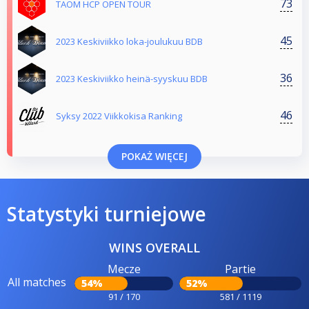
73
TAOM HCP OPEN TOUR
45
2023 Keskiviikko loka-joulukuu BDB
36
2023 Keskiviikko heinä-syyskuu BDB
46
Syksy 2022 Viikkokisa Ranking
POKAŻ WIĘCEJ
Statystyki turniejowe
WINS OVERALL
Mecze
Partie
All matches
54%
52%
91 / 170
581 / 1119