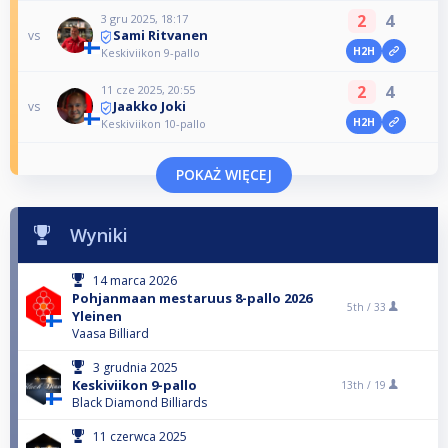
2
4
3 gru 2025, 18:17
Sami Ritvanen
vs
H2H
Keskiviikon 9-pallo
2
4
11 cze 2025, 20:55
Jaakko Joki
vs
H2H
Keskiviikon 10-pallo
POKAŻ WIĘCEJ
Wyniki
14 marca 2026
Pohjanmaan mestaruus 8-pallo 2026
5th /
33
Yleinen
Vaasa Billiard
3 grudnia 2025
Keskiviikon 9-pallo
13th /
19
Black Diamond Billiards
11 czerwca 2025