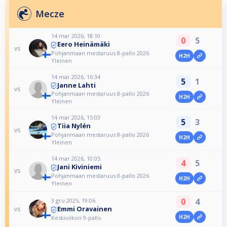
Mecze
14 mar 2026, 18:10
0
5
Eero Heinämäki
vs
Pohjanmaan mestaruus 8-pallo 2026
H2H
Yleinen
14 mar 2026, 16:34
5
1
Janne Lahti
vs
Pohjanmaan mestaruus 8-pallo 2026
H2H
Yleinen
14 mar 2026, 15:03
5
3
Tiia Nylén
vs
Pohjanmaan mestaruus 8-pallo 2026
H2H
Yleinen
14 mar 2026, 10:05
4
5
Jani Kiviniemi
vs
Pohjanmaan mestaruus 8-pallo 2026
H2H
Yleinen
0
4
3 gru 2025, 19:06
Emmi Oravainen
vs
H2H
Keskiviikon 9-pallo