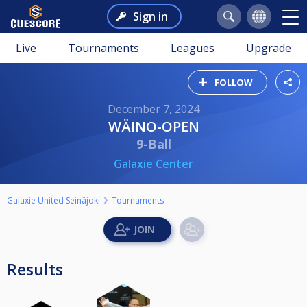
Sign in
Live
Tournaments
Leagues
Upgrade
FOLLOW
December 7, 2024
WÄINO-OPEN
9-Ball
Galaxie Center
Galaxie United Seinäjoki
Tournaments
Results