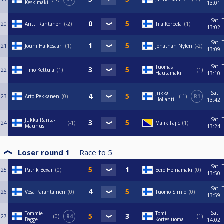
Keskimäki
13:01
Sat
20
Antti Rantanen
-2
Tiia Korpela
1
13:02
Sat
21
Jouni Halkosaari
1
Jonathan Nylen
-2
13:09
Sat
Tuomas
22
Timo Kettula
1
1
Hautamäki
13:10
Sat
Jukka
23
Arto Pekkanen
0
-1
R1
Hollanti
13:42
Sat
Jukka Ranta-
24
-1
Malik Fajic
1
Maunus
13:24
Loser round 1
Race to
5
Sat
25
Patrik Bexar
0
Eero Heinämäki
0
13:50
Sat
26
Vesa Parantainen
0
Tuomo Sirniö
0
13:59
Sat
Tommie
Tomi
27
0
R4
1
Bagge
Kortesluoma
14:02