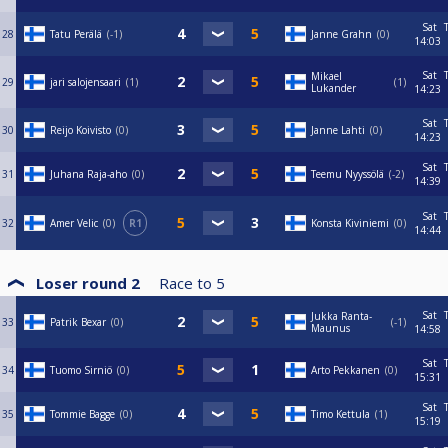
Sat
28
Tatu Perälä
-1
Janne Grahn
0
14:03
Sat
Mikael
29
jari salojensaari
1
1
Lukander
14:23
Sat
30
Reijo Koivisto
0
Janne Lahti
0
14:23
Sat
31
Juhana Raja-aho
0
Teemu Nyyssölä
-2
14:39
Sat
32
Amer Velic
0
R1
Konsta Kiviniemi
0
14:44
Loser round 2
Race to
5
Sat
Jukka Ranta-
33
Patrik Bexar
0
-1
Maunus
14:58
Sat
34
Tuomo Sirniö
0
Arto Pekkanen
0
15:31
Sat
35
Tommie Bagge
0
Timo Kettula
1
15:19