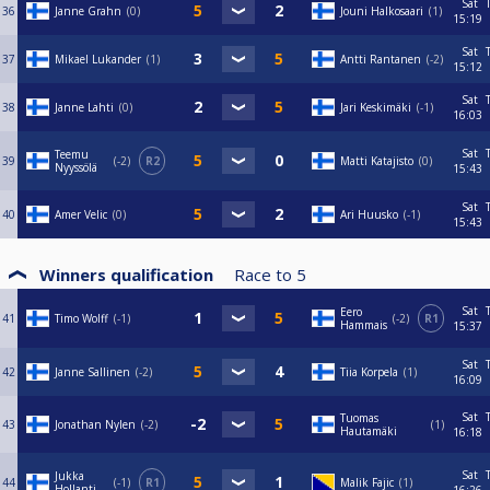
Sat
36
Janne Grahn
0
Jouni Halkosaari
1
15:19
Sat
37
Mikael Lukander
1
Antti Rantanen
-2
15:12
Sat
38
Janne Lahti
0
Jari Keskimäki
-1
16:03
Sat
Teemu
39
-2
R2
Matti Katajisto
0
Nyyssölä
15:43
Sat
40
Amer Velic
0
Ari Huusko
-1
15:43
Winners qualification
Race to
5
Sat
Eero
41
Timo Wolff
-1
-2
R1
Hammais
15:37
Sat
42
Janne Sallinen
-2
Tiia Korpela
1
16:09
Sat
Tuomas
43
Jonathan Nylen
-2
1
Hautamäki
16:18
Sat
Jukka
44
-1
R1
Malik Fajic
1
Hollanti