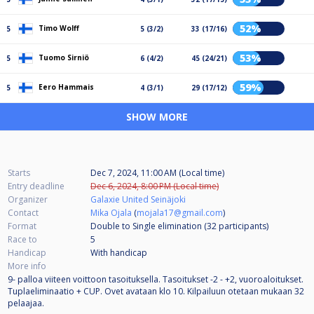
52%
Timo Wolff
5
5 (3/2)
33 (17/16)
53%
Tuomo Sirniö
5
6 (4/2)
45 (24/21)
59%
Eero Hammais
5
4 (3/1)
29 (17/12)
SHOW MORE
Starts
Dec 7, 2024, 11:00 AM (Local time)
Entry deadline
Dec 6, 2024, 8:00 PM (Local time)
Organizer
Galaxie United Seinäjoki
Contact
Mika Ojala
(
mojala17@gmail.com
)
Format
Double to Single elimination (32
participants
)
Race to
5
Handicap
With handicap
More info
9- palloa viiteen voittoon tasoituksella. Tasoitukset -2 - +2, vuoroaloitukset.
Tuplaeliminaatio + CUP. Ovet avataan klo 10. Kilpailuun otetaan mukaan 32
pelaajaa.