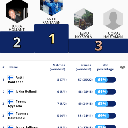
ANTTI
RANTANEN
JUKKA
HOLLANTI
TUOMAS
TEEMU
HAUTAMÄKI
NYYSSÖLÄ
Matches
Frames
Win
#
Name
(won/lost)
(won/lost)
percentage
Antti
61%
1
8 (7/1)
57 (35/22)
Rantanen
61%
Jukka Hollanti
2
6 (5/1)
46 (28/18)
Teemu
63%
3
7 (5/2)
49 (31/18)
Nyyssölä
Tuomas
69%
3
5 (4/1)
35 (24/11)
Hautamäki
53%
Janne Sallinen
5
4 (3/1)
32 (17/15)