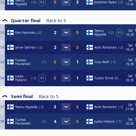
Sat
Teemu
52
-2
R2
Jonathan Nylen
-2
Nyyssölä
17:36
Quarter final
Race to
5
Sat
Teemu
53
Eero Hammais
-2
-2
R2
Nyyssölä
19:29
Sat
54
Janne Sallinen
-2
Antti Rantanen
-2
19:29
Sat
Tuomas
55
1
Timo Wolff
-1
Hautamäki
19:29
Sat
Jukka
56
-1
R1
Tuomo Sirniö
0
Hollanti
19:29
Semi final
Race to
5
Sat
57
Teemu Nyyssölä
-2
Antti Rantanen
-2
21:08
Sat
Tuomas
58
1
Jukka Hollanti
-1
Hautamäki
20:26