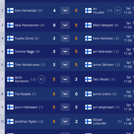
Sat
Ari
2
Eero Heinämäki
0
-1
R1
Huusko
11:05
Sat
3
Vesa Parantainen
0
Matti Katajisto
0
11:05
Sat
4
Tuomo Sirniö
0
Eero Hammais
-2
11:06
Sat
5
Tommie Bagge
0
Jari Keskimäki
-1
11:06
Sat
6
Tomi Kortesluoma
1
Janne Sallinen
-2
11:06
Sat
Antti
7
-2
R1
Tatu Perälä
-1
Rantanen
11:06
Sat
8
Tiia Korpela
1
Janne Grahn
0
11:06
Sat
9
Jouni Halkosaari
1
jari salojensaari
1
11:36
Sat
Mikael
10
Jonathan Nylen
-2
1
Lukander
11:48
Sat