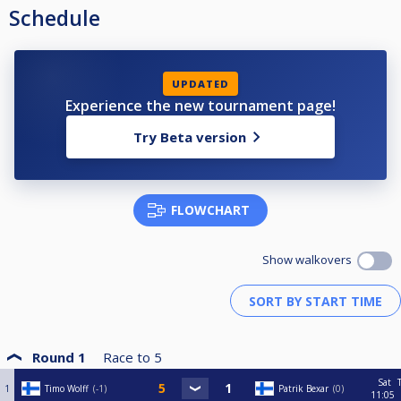
Schedule
UPDATED
Experience the new tournament page!
Try Beta version
FLOWCHART
Show walkovers
Round 1
Race to
5
Sat
1
Timo Wolff
-1
Patrik Bexar
0
11:05