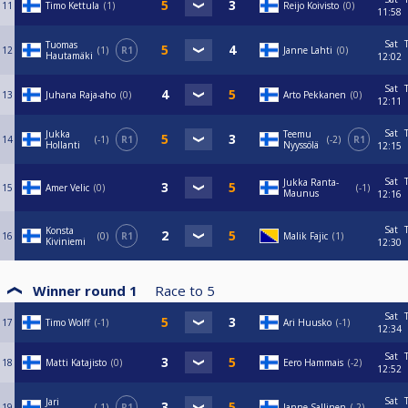
11
Timo Kettula
1
Reijo Koivisto
0
11:58
Sat
Tuomas
12
1
R1
Janne Lahti
0
Hautamäki
12:02
Sat
13
Juhana Raja-aho
0
Arto Pekkanen
0
12:11
Sat
Jukka
Teemu
14
-1
R1
-2
R1
Hollanti
Nyyssölä
12:15
Sat
Jukka Ranta-
15
Amer Velic
0
-1
Maunus
12:16
Sat
Konsta
16
0
R1
Malik Fajic
1
Kiviniemi
12:30
Winner round 1
Race to
5
Sat
17
Timo Wolff
-1
Ari Huusko
-1
12:34
Sat
18
Matti Katajisto
0
Eero Hammais
-2
12:52
Sat
Jari
19
-1
R1
Janne Sallinen
-2