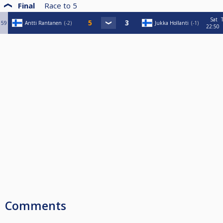
Final
Race to
5
Sat
59
Antti Rantanen
-2
Jukka Hollanti
-1
22:50
Comments