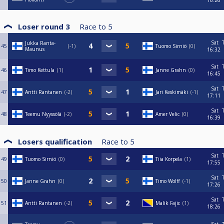
16:26
Loser round 3
Race to
5
Sat
Jukka Ranta-
45
-1
Tuomo Sirniö
0
Maunus
16:32
Sat
46
Timo Kettula
1
Janne Grahn
0
16:45
Sat
47
Antti Rantanen
-2
Jari Keskimäki
-1
17:11
Sat
48
Teemu Nyyssölä
-2
Amer Velic
0
16:39
Losers qualification
Race to
5
Sat
49
Tuomo Sirniö
0
Tiia Korpela
1
17:55
Sat
50
Janne Grahn
0
Timo Wolff
-1
17:26
Sat
51
Antti Rantanen
-2
Malik Fajic
1
18:26