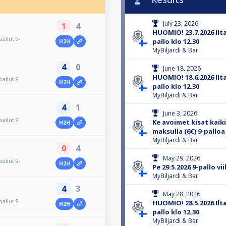
July 23, 2026
1
4
HUOMIO! 23.7.2026 Ilta
ailut 9-
pallo klo 12.30
H2H
MyBiljardi & Bar
4
0
June 18, 2026
HUOMIO! 18.6.2026 Ilta
ailut 9-
H2H
pallo klo 12.30
MyBiljardi & Bar
4
1
June 3, 2026
ailut 9-
Ke avoimet kisat kaiki
H2H
maksulla (6€) 9-palloa
MyBiljardi & Bar
0
4
May 29, 2026
ailut 9-
H2H
Pe 29.5.2026 9-pallo vi
MyBiljardi & Bar
4
3
May 28, 2026
ailut 9-
HUOMIO! 28.5.2026 Ilta
H2H
pallo klo 12.30
MyBiljardi & Bar