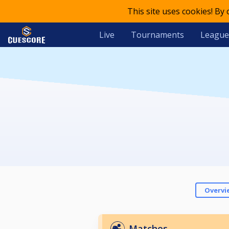
This site uses cookies! By
Live
Tournaments
League
Overvi
Matches