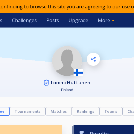
 continuing to browse this site you are agreeing to our use o
s
Challenges
Posts
Upgrade
More
Tommi Huttunen
Finland
ew
Tournaments
Matches
Rankings
Teams
Cha
Results