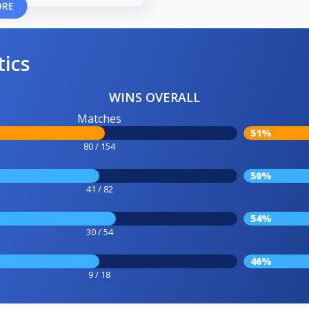
ORE
tics
WINS OVERALL
Matches
51%
80 / 154
50%
41 / 82
54%
30 / 54
46%
9 / 18