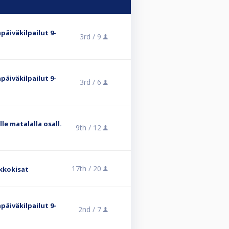
päiväkilpailut 9-
3rd /
9
päiväkilpailut 9-
3rd /
6
lle matalalla osall.
9th /
12
17th /
20
ikkokisat
päiväkilpailut 9-
2nd /
7