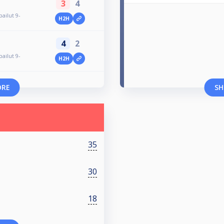
3
4
ailut 9-
H2H
4
2
ailut 9-
H2H
ORE
SH
35
30
18