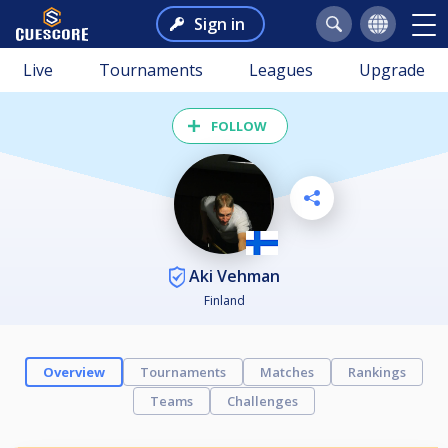
Sign in
Live
Tournaments
Leagues
Upgrade
FOLLOW
Aki Vehman
Finland
Overview
Tournaments
Matches
Rankings
Teams
Challenges