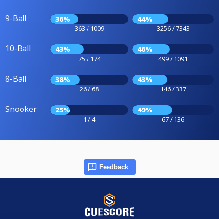
9-Ball
36%
44%
363 / 1009
3256 / 7343
10-Ball
43%
46%
75 / 174
499 / 1091
8-Ball
38%
43%
26 / 68
146 / 337
Snooker
25%
49%
1 / 4
67 / 136
Feedback