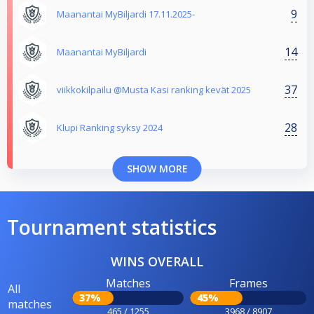
9
Maanantai MyBiljardi 17.11.2025-
14
Maanantai MyBiljardi
37
viikkokilpailu @Musta Kasi ranking kevät 2025
28
Klupi Ranking syksy 2024
SHOW MORE
Tournament statistics
WINS OVERALL
Matches
Frames
All
37%
45%
matches
465 / 1255
3968 / 8907