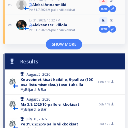
2
5
Aleksi Annanmäki
vs
H2H
Pe 31.7.2026 9-pallo viikkokisat
5
3
Jul 31, 2026, 10:32 PM
Aleksanteri Piilola
vs
H2H
Pe 31.7.2026 9-pallo viikkokisat
SHOW MORE
Results
August 5, 2026
Ke avoimet kisat kaikille, 9-palloa (10€
13th /
18
osallistumismaksu) tasoituksilla
MyBiljardi & Bar
August 3, 2026
Ma 3.8.2026 10-pallo viikkokisat
5th /
18
MyBiljardi & Bar
July 31, 2026
Pe 31.7.2026 9-pallo viikkokisat
3rd /
22