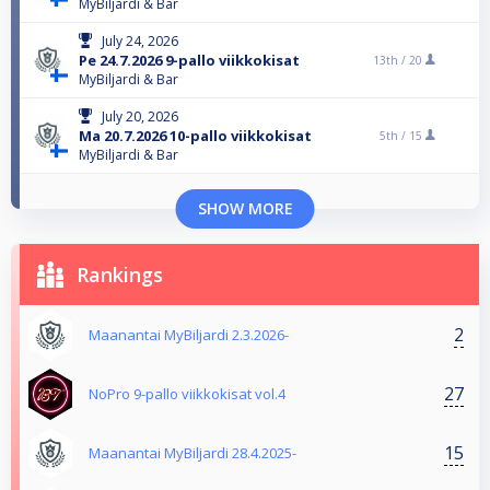
MyBiljardi & Bar
July 24, 2026
Pe 24.7.2026 9-pallo viikkokisat
13th /
20
MyBiljardi & Bar
July 20, 2026
Ma 20.7.2026 10-pallo viikkokisat
5th /
15
MyBiljardi & Bar
SHOW MORE
Rankings
2
Maanantai MyBiljardi 2.3.2026-
27
NoPro 9-pallo viikkokisat vol.4
15
Maanantai MyBiljardi 28.4.2025-