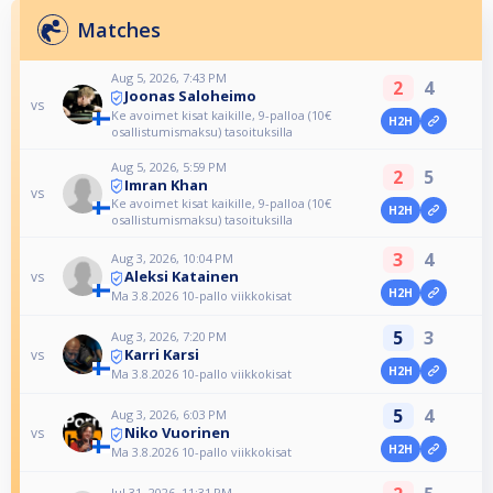
Matches
Aug 5, 2026, 7:43 PM
2
4
Joonas Saloheimo
vs
Ke avoimet kisat kaikille, 9-palloa (10€
H2H
osallistumismaksu) tasoituksilla
Aug 5, 2026, 5:59 PM
2
5
Imran Khan
vs
Ke avoimet kisat kaikille, 9-palloa (10€
H2H
osallistumismaksu) tasoituksilla
3
4
Aug 3, 2026, 10:04 PM
Aleksi Katainen
vs
H2H
Ma 3.8.2026 10-pallo viikkokisat
5
3
Aug 3, 2026, 7:20 PM
Karri Karsi
vs
H2H
Ma 3.8.2026 10-pallo viikkokisat
5
4
Aug 3, 2026, 6:03 PM
Niko Vuorinen
vs
H2H
Ma 3.8.2026 10-pallo viikkokisat
Jul 31, 2026, 11:31 PM