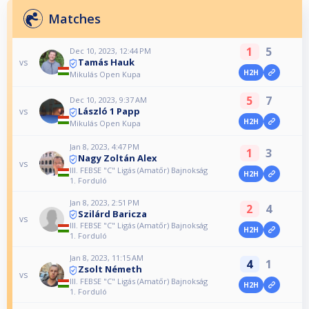
Matches
1
5
Dec 10, 2023, 12:44 PM
Tamás Hauk
vs
H2H
Mikulás Open Kupa
5
7
Dec 10, 2023, 9:37 AM
László 1 Papp
vs
H2H
Mikulás Open Kupa
Jan 8, 2023, 4:47 PM
1
3
Nagy Zoltán Alex
vs
III. FEBSE "C" Ligás (Amatőr) Bajnokság
H2H
1. Forduló
Jan 8, 2023, 2:51 PM
2
4
Szilárd Baricza
vs
III. FEBSE "C" Ligás (Amatőr) Bajnokság
H2H
1. Forduló
Jan 8, 2023, 11:15 AM
4
1
Zsolt Németh
vs
III. FEBSE "C" Ligás (Amatőr) Bajnokság
H2H
1. Forduló