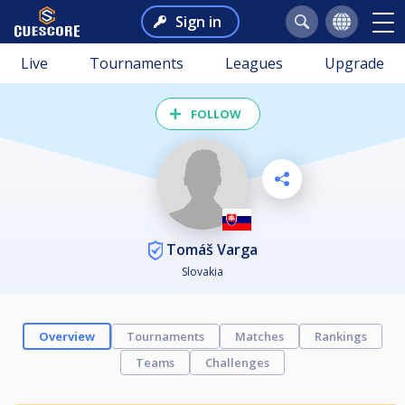
Sign in
Live
Tournaments
Leagues
Upgrade
FOLLOW
Tomáš Varga
Slovakia
Overview
Tournaments
Matches
Rankings
Teams
Challenges