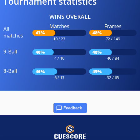
Tournament statistics
WINS OVERALL
Matches
Frames
All
43%
48%
matches
10 / 23
72 / 149
9-Ball
40%
48%
4 / 10
40 / 84
8-Ball
46%
49%
6 / 13
32 / 65
Feedback