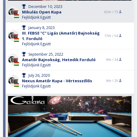
December 10, 2023
Mikulás Open Kupa
65th /
73
Fejlődjünk Együtt
January 8, 2023
III. FEBSE "C" Ligás (Amatőr) Bajnokság
17th /
54
1. Forduló
Fejlődjünk Együtt
September 25, 2022
Amatőr Bajnokság, Hetedik Forduló
9th /
34
Fejlődjünk Együtt
July 26, 2020
Nexus Amatőr Kupa - Vértesszőlős
9th /
25
Fejlődjünk Együtt