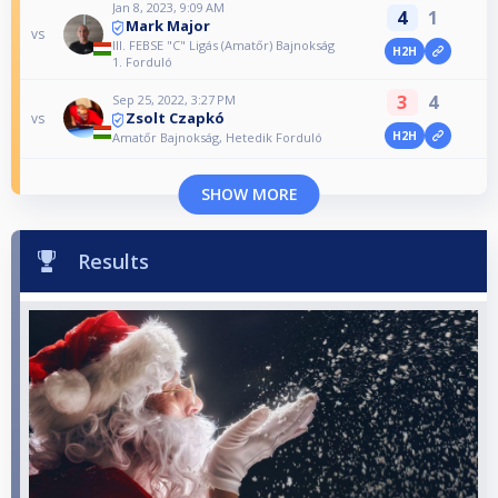
Jan 8, 2023, 9:09 AM
4
1
Mark Major
vs
III. FEBSE "C" Ligás (Amatőr) Bajnokság
H2H
1. Forduló
3
4
Sep 25, 2022, 3:27 PM
Zsolt Czapkó
vs
H2H
Amatőr Bajnokság, Hetedik Forduló
SHOW MORE
Results