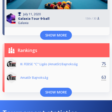
July 11, 2020
Galaxia Tour 9-ball
13th /
30
Galaxia
SHOW MORE
Rankings
75
III. FEBSE "C" Ligás (Amatőr) Bajnokság
63
Amatőr Bajnokság
SHOW MORE