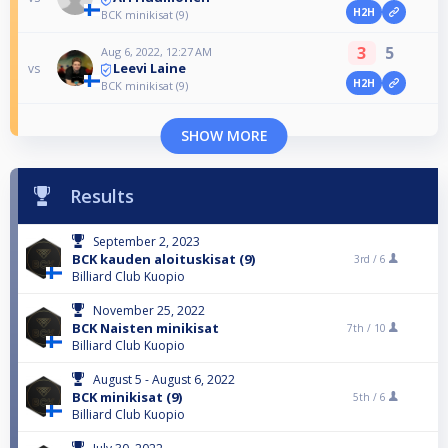
H2H
BCK minikisat (9)
3
5
Aug 6, 2022, 12:27 AM
Leevi Laine
vs
H2H
BCK minikisat (9)
SHOW MORE
Results
September 2, 2023
BCK kauden aloituskisat (9)
3rd /
6
Billiard Club Kuopio
November 25, 2022
BCK Naisten minikisat
7th /
10
Billiard Club Kuopio
August 5 - August 6, 2022
BCK minikisat (9)
5th /
6
Billiard Club Kuopio