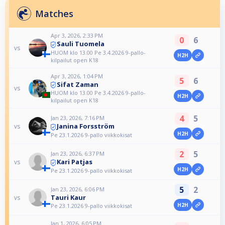
Matches
Apr 3, 2026, 2:33 PM
0
6
Sauli Tuomela
vs
HUOM klo 13.00 Pe 3.4.2026 9-pallo-
H2H
kilpailut open K18
Apr 3, 2026, 1:04 PM
5
6
Sifat Zaman
vs
HUOM klo 13.00 Pe 3.4.2026 9-pallo-
H2H
kilpailut open K18
4
5
Jan 23, 2026, 7:16 PM
Janina Forsström
vs
H2H
Pe 23.1.2026 9-pallo viikkokisat
2
5
Jan 23, 2026, 6:37 PM
Kari Patjas
vs
H2H
Pe 23.1.2026 9-pallo viikkokisat
5
2
Jan 23, 2026, 6:06 PM
Tauri Kaur
vs
H2H
Pe 23.1.2026 9-pallo viikkokisat
Jan 1, 2026, 6:05 PM