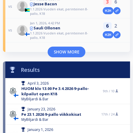
3
6
Jesse Bacon
vs
1.1.2026 Vuoden ekat, perinteinen 8-
H2H
pallo, K18
Jan 1, 2026, 4:42 PM
6
2
Sauli Ollonen
vs
1.1.2026 Vuoden ekat, perinteinen 8-
H2H
pallo, K18
SHOW MORE
Results
April 3, 2026
HUOM klo 13.00 Pe 3.4.2026 9-pallo-
9th /
10
kilpailut open K18
MyBiljardi & Bar
January 23, 2026
Pe 23.1.2026 9-pallo viikkokisat
17th /
24
MyBiljardi & Bar
January 1, 2026