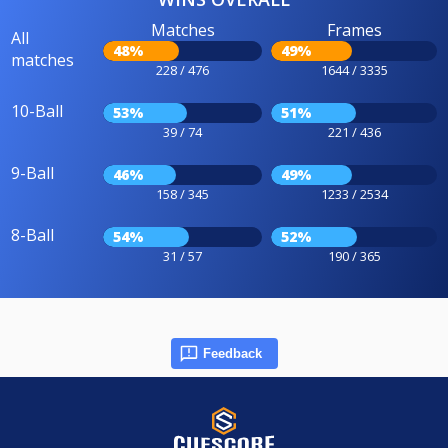
Matches
Frames
All
48%
49%
matches
228 / 476
1644 / 3335
10-Ball
53%
51%
39 / 74
221 / 436
9-Ball
46%
49%
158 / 345
1233 / 2534
8-Ball
54%
52%
31 / 57
190 / 365
Feedback