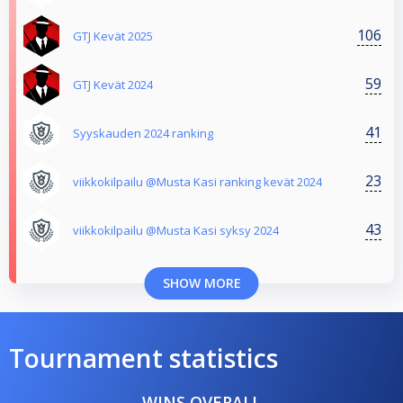
106
GTJ Kevät 2025
59
GTJ Kevät 2024
41
Syyskauden 2024 ranking
23
viikkokilpailu @Musta Kasi ranking kevät 2024
43
viikkokilpailu @Musta Kasi syksy 2024
SHOW MORE
Tournament statistics
WINS OVERALL