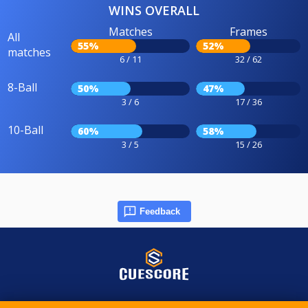
WINS OVERALL
Matches
Frames
All
55%
52%
matches
6 / 11
32 / 62
8-Ball
50%
47%
3 / 6
17 / 36
10-Ball
60%
58%
3 / 5
15 / 26
Feedback