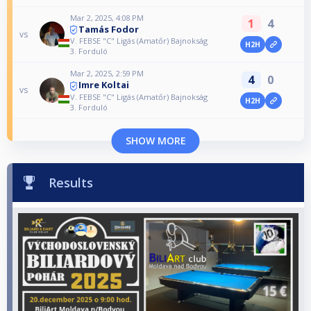
Mar 2, 2025, 4:08 PM
1
4
Tamás Fodor
vs
V. FEBSE "C" Ligás (Amatőr) Bajnokság
H2H
3. Forduló
Mar 2, 2025, 2:59 PM
4
0
Imre Koltai
vs
V. FEBSE "C" Ligás (Amatőr) Bajnokság
H2H
3. Forduló
SHOW MORE
Results