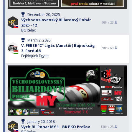
December 20, 2025
Východoslovenský Biliardový Pohár
9th /
23
2025 - 12
BC Relax
March 2, 2025
V. FEBSE "C" Ligás (Amatőr) Bajnokság
9th /
68
3. Forduló
Fejlődjünk Együtt
January 20, 2018
Vych.Bil Pohar MY 1 - BK PKO Prešov
13th /
23
BC Relax