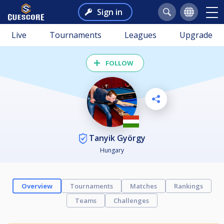
Sign in
Live
Tournaments
Leagues
Upgrade
FOLLOW
Tanyik György
Hungary
Overview
Tournaments
Matches
Rankings
Teams
Challenges