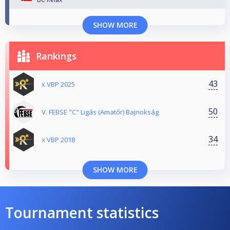
SHOW MORE
Rankings
43
x VBP 2025
50
V. FEBSE "C" Ligás (Amatőr) Bajnokság
34
x VBP 2018
SHOW MORE
Tournament statistics