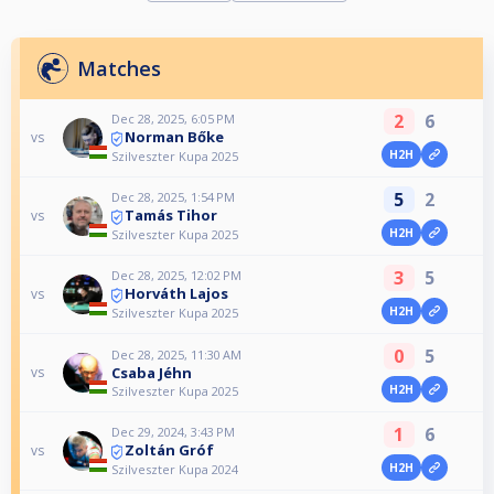
Matches
2
6
Dec 28, 2025, 6:05 PM
Norman Bőke
vs
H2H
Szilveszter Kupa 2025
5
2
Dec 28, 2025, 1:54 PM
Tamás Tihor
vs
H2H
Szilveszter Kupa 2025
3
5
Dec 28, 2025, 12:02 PM
Horváth Lajos
vs
H2H
Szilveszter Kupa 2025
0
5
Dec 28, 2025, 11:30 AM
Csaba Jéhn
vs
H2H
Szilveszter Kupa 2025
1
6
Dec 29, 2024, 3:43 PM
Zoltán Gróf
vs
H2H
Szilveszter Kupa 2024