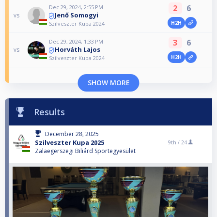
2
6
Dec 29, 2024, 2:55 PM
Jenő Somogyi
vs
H2H
Szilveszter Kupa 2024
3
6
Dec 29, 2024, 1:33 PM
Horváth Lajos
vs
H2H
Szilveszter Kupa 2024
SHOW MORE
Results
December 28, 2025
Szilveszter Kupa 2025
9th /
24
Zalaegerszegi Biliárd Sportegyesület