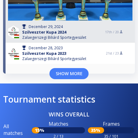
December 29, 2024
Szilveszter Kupa 2024
17th /
20
Zalaegerszegi Biliárd Sportegyesület
December 28, 2023
Szilveszter Kupa 2023
21st /
23
Zalaegerszegi Biliárd Sportegyesület
SHOW MORE
Tournament statistics
WINS OVERALL
Matches
Frames
All
15%
35%
matches
2 / 13
35 / 101