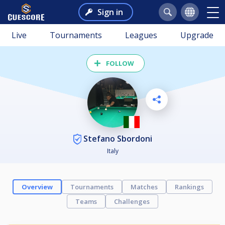
Sign in
Live
Tournaments
Leagues
Upgrade
FOLLOW
Stefano Sbordoni
Italy
Overview
Tournaments
Matches
Rankings
Teams
Challenges