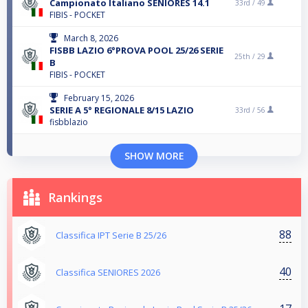
Campionato Italiano SENIORES 14.1
33rd /
49
FIBIS - POCKET
March 8, 2026
FISBB LAZIO 6°PROVA POOL 25/26 SERIE
25th /
29
B
FIBIS - POCKET
February 15, 2026
SERIE A 5° REGIONALE 8/15 LAZIO
33rd /
56
fisbblazio
SHOW MORE
Rankings
88
Classifica IPT Serie B 25/26
40
Classifica SENIORES 2026