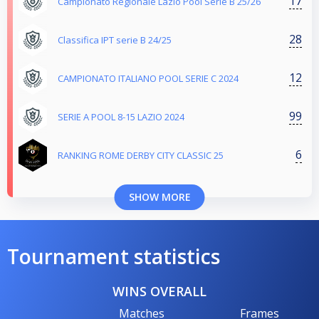
17
Campionato Regionale Lazio Pool Serie B 25/26
28
Classifica IPT serie B 24/25
12
CAMPIONATO ITALIANO POOL SERIE C 2024
99
SERIE A POOL 8-15 LAZIO 2024
6
RANKING ROME DERBY CITY CLASSIC 25
SHOW MORE
Tournament statistics
WINS OVERALL
Matches
Frames