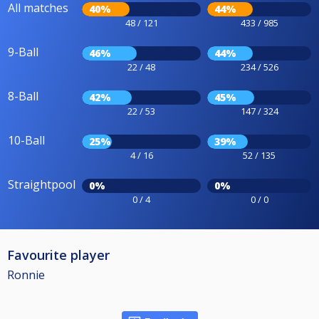
All matches
40%
44%
48 / 121
433 / 985
9-Ball
46%
44%
22 / 48
234 / 526
8-Ball
42%
45%
22 / 53
147 / 324
10-Ball
25%
39%
4 / 16
52 / 135
Straightpool
0%
0%
0 / 4
0 / 0
Favourite player
Ronnie