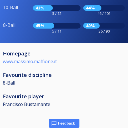
10-Ball
42%
44%
5 / 12
46 / 105
8-Ball
45%
40%
5 / 11
36 / 90
Homepage
www.massimo.maffione.it
Favourite discipline
8-Ball
Favourite player
Francisco Bustamante
Feedback