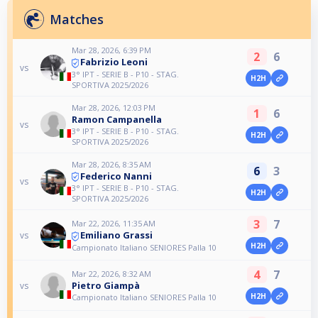
Matches
Mar 28, 2026, 6:39 PM
2
6
Fabrizio Leoni
vs
3° IPT - SERIE B - P10 - STAG.
H2H
SPORTIVA 2025/2026
Mar 28, 2026, 12:03 PM
1
6
Ramon Campanella
vs
3° IPT - SERIE B - P10 - STAG.
H2H
SPORTIVA 2025/2026
Mar 28, 2026, 8:35 AM
6
3
Federico Nanni
vs
3° IPT - SERIE B - P10 - STAG.
H2H
SPORTIVA 2025/2026
3
7
Mar 22, 2026, 11:35 AM
Emiliano Grassi
vs
H2H
Campionato Italiano SENIORES Palla 10
4
7
Mar 22, 2026, 8:32 AM
Pietro Giampà
vs
H2H
Campionato Italiano SENIORES Palla 10