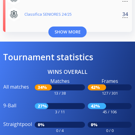
34
Classifica SENIORES 24/25
SHOW MORE
Tournament statistics
WINS OVERALL
Matches
Frames
All matches
34%
42%
13 / 38
127 / 301
9-Ball
27%
42%
3 / 11
45 / 106
Straightpool
0%
0%
0 / 4
0 / 0