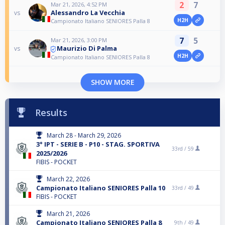
2
7
Mar 21, 2026, 4:52 PM
Alessandro La Vecchia
vs
H2H
Campionato Italiano SENIORES Palla 8
7
5
Mar 21, 2026, 3:00 PM
Maurizio Di Palma
vs
H2H
Campionato Italiano SENIORES Palla 8
SHOW MORE
Results
March 28 - March 29, 2026
3° IPT - SERIE B - P10 - STAG. SPORTIVA
33rd /
59
2025/2026
FIBIS - POCKET
March 22, 2026
Campionato Italiano SENIORES Palla 10
33rd /
49
FIBIS - POCKET
March 21, 2026
Campionato Italiano SENIORES Palla 8
9th /
49