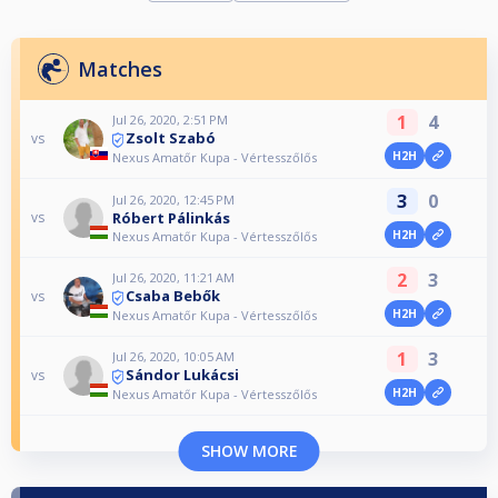
Matches
1
4
Jul 26, 2020, 2:51 PM
Zsolt Szabó
vs
H2H
Nexus Amatőr Kupa - Vértesszőlős
3
0
Jul 26, 2020, 12:45 PM
Róbert Pálinkás
vs
H2H
Nexus Amatőr Kupa - Vértesszőlős
2
3
Jul 26, 2020, 11:21 AM
Csaba Bebők
vs
H2H
Nexus Amatőr Kupa - Vértesszőlős
1
3
Jul 26, 2020, 10:05 AM
Sándor Lukácsi
vs
H2H
Nexus Amatőr Kupa - Vértesszőlős
SHOW MORE