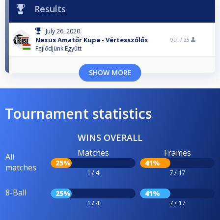
Results
July 26, 2020
Nexus Amatőr Kupa - Vértesszőlős
9th /
25
Fejlődjünk Együtt
SHOW MORE
Tournament statistics
WINS OVERALL
Matches
Frames
All
25%
41%
matches
1 / 4
7 / 17
8-Ball
25%
41%
1 / 4
7 / 17