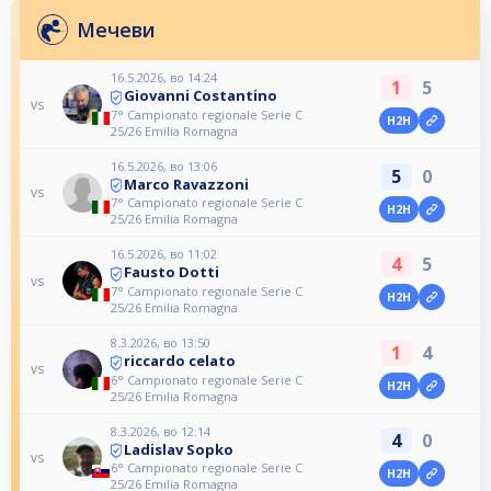
Мечеви
16.5.2026, во 14:24
1
5
Giovanni Costantino
vs
7° Campionato regionale Serie C
H2H
25/26 Emilia Romagna
16.5.2026, во 13:06
5
0
Marco Ravazzoni
vs
7° Campionato regionale Serie C
H2H
25/26 Emilia Romagna
16.5.2026, во 11:02
4
5
Fausto Dotti
vs
7° Campionato regionale Serie C
H2H
25/26 Emilia Romagna
8.3.2026, во 13:50
1
4
riccardo celato
vs
6° Campionato regionale Serie C
H2H
25/26 Emilia Romagna
8.3.2026, во 12:14
4
0
Ladislav Sopko
vs
6° Campionato regionale Serie C
H2H
25/26 Emilia Romagna