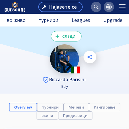
Најавете се
во живо
турнири
Leagues
Upgrade
СЛЕДИ
Riccardo Parisini
Italy
Overview
турнири
Мечеви
Рангирање
екипи
Предизвици