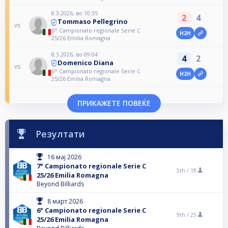
8.3.2026, во 10:35
2
4
Tommaso Pellegrino
vs
6° Campionato regionale Serie C
H2H
25/26 Emilia Romagna
8.3.2026, во 09:04
4
2
Domenico Diana
vs
6° Campionato regionale Serie C
H2H
25/26 Emilia Romagna
ПРИКАЖЕТЕ ПОВЕЌЕ
Резултати
16 мај 2026
7° Campionato regionale Serie C
5th /
18
25/26 Emilia Romagna
Beyond Billiards
8 март 2026
6° Campionato regionale Serie C
9th /
25
25/26 Emilia Romagna