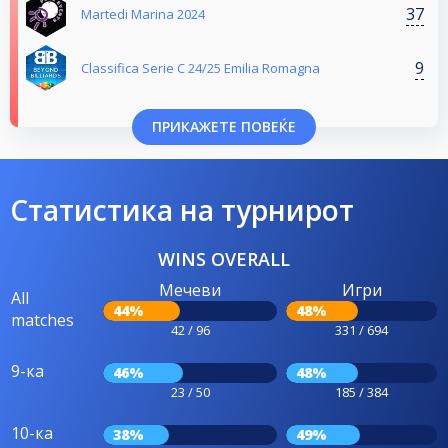
37
Martedi Marina 2024
9
Classifica Serie C 24/25 Emilia Romagna
ПРИКАЖЕТЕ ПОВЕЌЕ
Статистика на турнирот
WINS OVERALL
Мечеви
Игри
All
44%
48%
matches
42 / 96
331 / 694
9-ка
46%
48%
23 / 50
185 / 384
10-ка
38%
49%