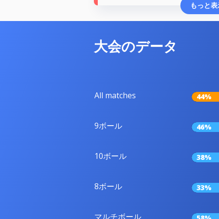
もっと表
大会のデータ
All matches
44%
9ボール
46%
10ボール
38%
8ボール
33%
マルチボール
58%