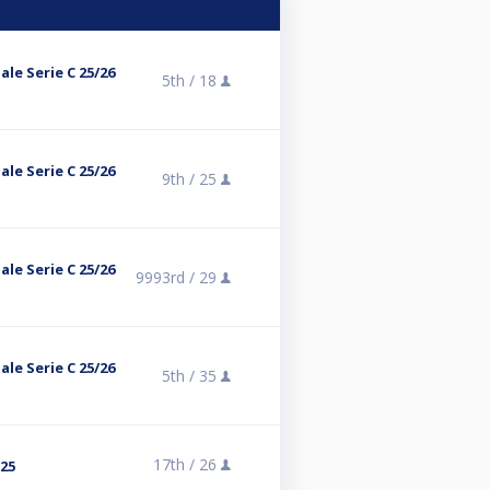
le Serie C 25/26
5th /
18
le Serie C 25/26
9th /
25
le Serie C 25/26
9993rd /
29
le Serie C 25/26
5th /
35
17th /
26
025