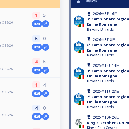
2026年5月16日
1
5
7° Campionato regiona
 C 25/26
Emilia Romagna
H2H
Beyond Billiards
5
0
2026年3月8日
6° Campionato regiona
 C 25/26
H2H
Emilia Romagna
Beyond Billiards
4
5
2025年12月14日
 C 25/26
H2H
3° Campionato regiona
Emilia Romagna
Beyond Billiards
1
4
2025年11月23日
 C 25/26
H2H
2° Campionato regiona
Emilia Romagna
Beyond Billiards
4
0
 C 25/26
H2H
2025年10月26日
King's October Cup 2
King's Club Cesena