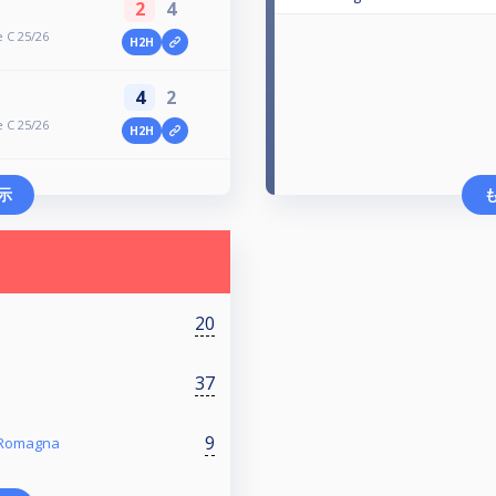
2
4
 C 25/26
H2H
4
2
 C 25/26
H2H
示
20
37
9
a Romagna