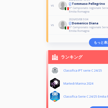
Tommaso Pellegrino
vs
6° Campionato regionale Serie
Emilia Romagna
2026/03/08 9:04
Domenico Diana
vs
6° Campionato regionale Serie
Emilia Romagna
もっと表
ランキング
Classifica IPT serie C 24/25
Martedi Marina 2024
Classifica Serie C 24/25 Emili