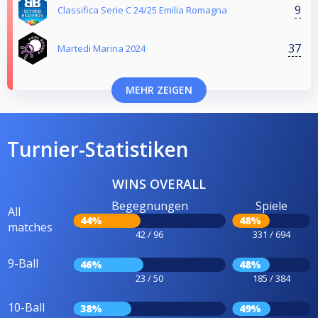
9
Classifica Serie C 24/25 Emilia Romagna
37
Martedi Marina 2024
MEHR ZEIGEN
Turnier-Statistiken
WINS OVERALL
Begegnungen
Spiele
All
44%
48%
matches
42 / 96
331 / 694
9-Ball
46%
48%
23 / 50
185 / 384
10-Ball
38%
49%