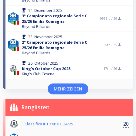
Beyond Billiards
14. Dezember 2025
3° Campionato regionale Serie C
9993rd /
29
25/26 Emilia Romagna
Beyond Billiards
23. November 2025
2° Campionato regionale Serie C
5th /
35
25/26 Emilia Romagna
Beyond Billiards
26. Oktober 2025
King's October Cup 2025
17th /
26
King's Club Cesena
MEHR ZEIGEN
Ranglisten
20
Classifica IPT serie C 24/25