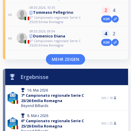
08.03.2026, 10:35
2
4
Tommaso Pellegrino
vs
6° Campionato regionale Serie C
H2H
25/26 Emilia Romagna
08.03.2026, 09:04
4
2
Domenico Diana
vs
6° Campionato regionale Serie C
H2H
25/26 Emilia Romagna
MEHR ZEIGEN
Ergebnisse
16. Mai 2026
7° Campionato regionale Serie C
5th /
18
25/26 Emilia Romagna
Beyond Billiards
8. März 2026
6° Campionato regionale Serie C
9th /
25
25/26 Emilia Romagna