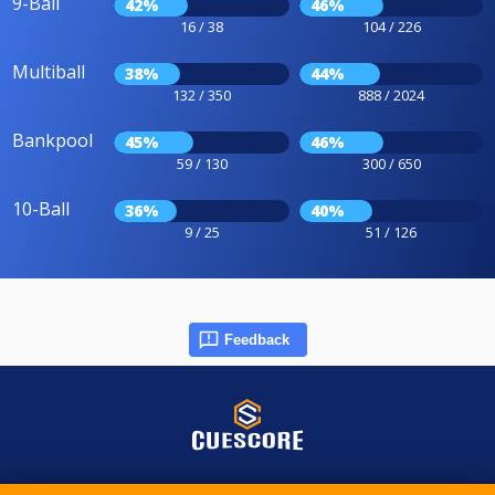
9-Ball
42%
46%
16 / 38
104 / 226
Multiball
38%
44%
132 / 350
888 / 2024
Bankpool
45%
46%
59 / 130
300 / 650
10-Ball
36%
40%
9 / 25
51 / 126
Feedback