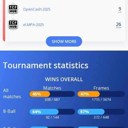
9
OpenCash 2025
26
el.MPA-2025
SHOW MORE
Tournament statistics
WINS OVERALL
Matches
Frames
All
45%
47%
matches
308 / 687
1715 / 3674
8-Ball
64%
57%
92 / 144
372 / 648