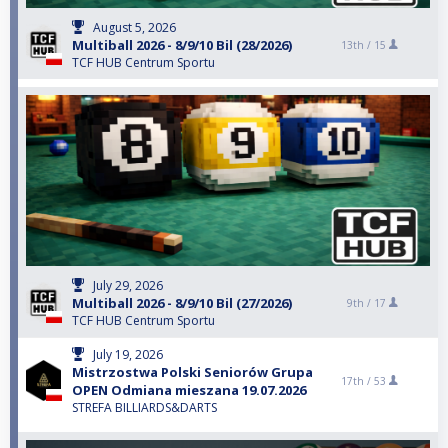
August 5, 2026
Multiball 2026 - 8/9/10 Bil (28/2026)
13th /
15
TCF HUB Centrum Sportu
July 29, 2026
Multiball 2026 - 8/9/10 Bil (27/2026)
9th /
17
TCF HUB Centrum Sportu
July 19, 2026
Mistrzostwa Polski Seniorów Grupa
17th /
53
OPEN Odmiana mieszana 19.07.2026
STREFA BILLIARDS&DARTS