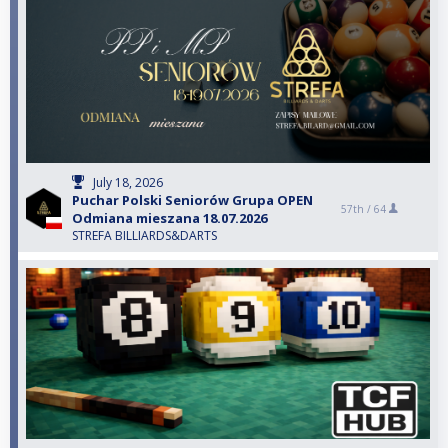
July 18, 2026
Puchar Polski Seniorów Grupa OPEN
57th /
64
Odmiana mieszana 18.07.2026
STREFA BILLIARDS&DARTS