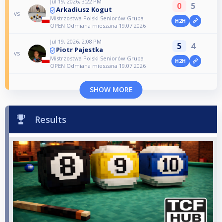
Jul 19, 2026, 3:22 PM
0
5
Arkadiusz Kogut
vs
Mistrzostwa Polski Seniorów Grupa
H2H
OPEN Odmiana mieszana 19.07.2026
Jul 19, 2026, 2:08 PM
5
4
Piotr Pajestka
vs
Mistrzostwa Polski Seniorów Grupa
H2H
OPEN Odmiana mieszana 19.07.2026
SHOW MORE
Results