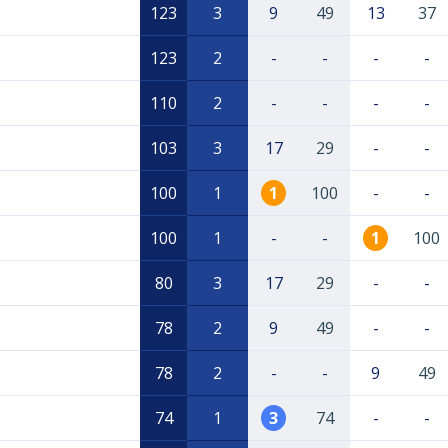
123
3
9
49
13
37
123
2
-
-
-
-
110
2
-
-
-
-
103
3
17
29
-
-
100
1
1
100
-
-
100
1
-
-
1
100
80
3
17
29
-
-
78
2
9
49
-
-
78
2
-
-
9
49
74
1
3
74
-
-