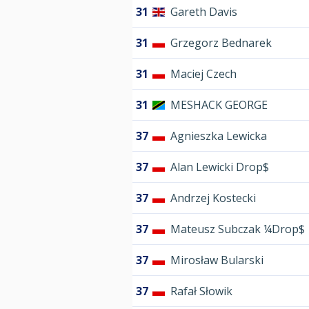
31
Gareth Davis
31
Grzegorz Bednarek
31
Maciej Czech
31
MESHACK GEORGE
37
Agnieszka Lewicka
37
Alan Lewicki Drop$
37
Andrzej Kostecki
37
Mateusz Subczak ¼Drop$
37
Mirosław Bularski
37
Rafał Słowik