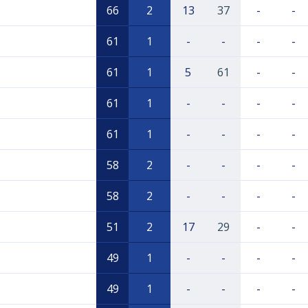
66
2
13
37
-
-
61
1
-
-
-
-
61
1
5
61
-
-
61
1
-
-
-
-
61
1
-
-
-
-
58
2
-
-
-
-
58
2
-
-
-
-
51
2
17
29
-
-
49
1
-
-
-
-
49
1
-
-
-
-