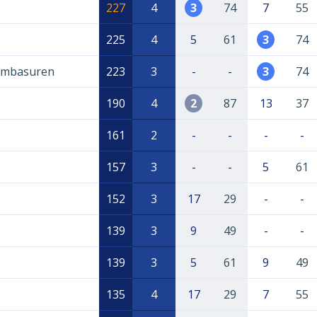
227
4
3
74
7
55
225
4
5
61
3
74
yambasuren
223
3
-
-
3
74
190
4
2
87
13
37
161
2
-
-
-
-
157
3
-
-
5
61
152
3
17
29
-
-
139
3
9
49
-
-
139
3
5
61
9
49
135
4
17
29
7
55