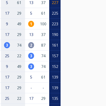
5
61
13
37
227
17
29
5
61
225
9
49
1
100
223
17
29
13
37
190
3
74
2
87
161
25
22
3
74
157
9
49
3
74
152
17
29
5
61
139
17
29
-
-
139
25
22
17
29
135