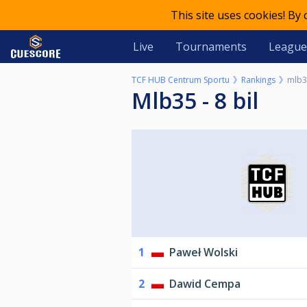
This site uses cookies! By
Live
Tournaments
League
TCF HUB Centrum Sportu
Rankings
mlb35
mlb35 - 8 bil
1
Paweł Wolski
2
Dawid Cempa