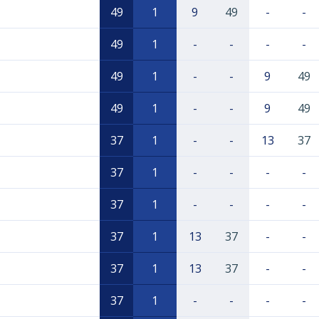
49
1
9
49
-
-
49
1
-
-
-
-
49
1
-
-
9
49
49
1
-
-
9
49
37
1
-
-
13
37
37
1
-
-
-
-
37
1
-
-
-
-
37
1
13
37
-
-
37
1
13
37
-
-
37
1
-
-
-
-