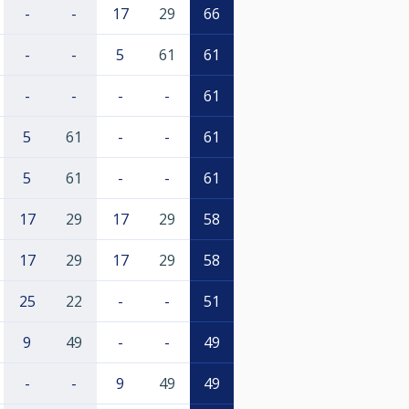
-
-
17
29
66
-
-
5
61
61
-
-
-
-
61
5
61
-
-
61
5
61
-
-
61
17
29
17
29
58
17
29
17
29
58
25
22
-
-
51
9
49
-
-
49
-
-
9
49
49