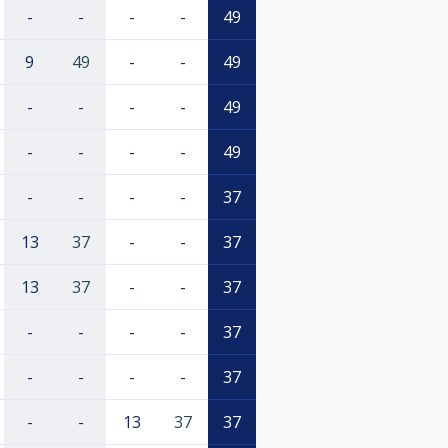
-
-
-
-
49
9
49
-
-
49
-
-
-
-
49
-
-
-
-
49
-
-
-
-
37
13
37
-
-
37
13
37
-
-
37
-
-
-
-
37
-
-
-
-
37
-
-
13
37
37