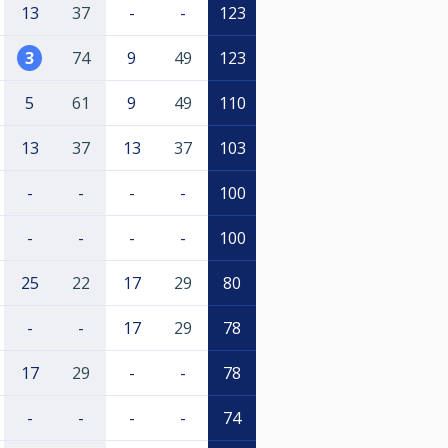
13
37
-
-
123
3
74
9
49
123
5
61
9
49
110
13
37
13
37
103
-
-
-
-
100
-
-
-
-
100
25
22
17
29
80
-
-
17
29
78
17
29
-
-
78
-
-
-
-
74