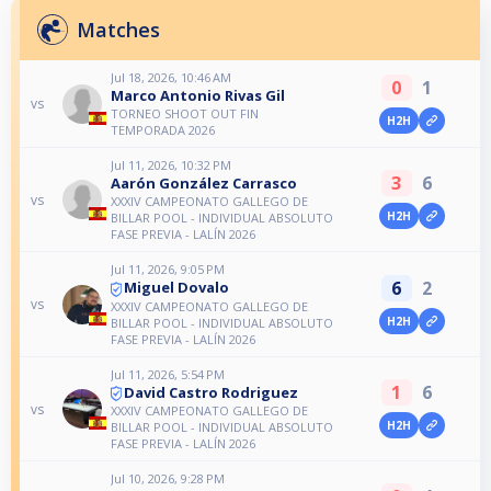
Matches
Jul 18, 2026, 10:46 AM
0
1
Marco Antonio Rivas Gil
vs
TORNEO SHOOT OUT FIN
H2H
TEMPORADA 2026
Jul 11, 2026, 10:32 PM
3
6
Aarón González Carrasco
vs
XXXIV CAMPEONATO GALLEGO DE
H2H
BILLAR POOL - INDIVIDUAL ABSOLUTO
FASE PREVIA - LALÍN 2026
Jul 11, 2026, 9:05 PM
6
2
Miguel Dovalo
vs
XXXIV CAMPEONATO GALLEGO DE
H2H
BILLAR POOL - INDIVIDUAL ABSOLUTO
FASE PREVIA - LALÍN 2026
Jul 11, 2026, 5:54 PM
1
6
David Castro Rodriguez
vs
XXXIV CAMPEONATO GALLEGO DE
H2H
BILLAR POOL - INDIVIDUAL ABSOLUTO
FASE PREVIA - LALÍN 2026
Jul 10, 2026, 9:28 PM