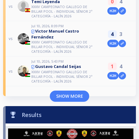
0
4
Temi Leyenda
vs
XXXIV CAMPEONATO GALLEGO DE
H2H
BILLAR POOL - INDIVIDUAL SÉNIOR 2ª
CATEGORÍA - LALÍN 2026
Jul 10, 2026, 8:09 PM
Victor Manuel Castro
4
3
Fernández
vs
XXXIV CAMPEONATO GALLEGO DE
H2H
BILLAR POOL - INDIVIDUAL SÉNIOR 2ª
CATEGORÍA - LALÍN 2026
Jul 10, 2026, 5:43 PM
1
4
Gustavo Candal Seijas
vs
XXXIV CAMPEONATO GALLEGO DE
H2H
BILLAR POOL - INDIVIDUAL SÉNIOR 2ª
CATEGORÍA - LALÍN 2026
SHOW MORE
Results