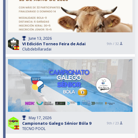
June 13, 2026
VI Edición Torneo Feira de Adai
9th /
32
Clubdebillaradai
May 17, 2026
Campionato Galego Sénior Bóla 9
9th /
23
TECNO POOL