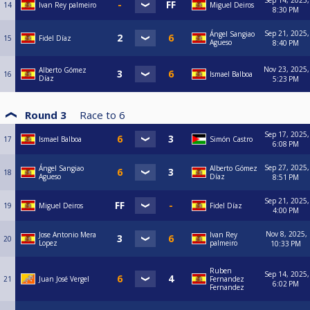
Sep 14, 2025,
14
Ivan Rey palmeiro
Miguel Deiros
8:30 PM
Sep 21, 2025,
Ángel Sangiao
15
Fidel Díaz
Agueso
8:40 PM
Nov 23, 2025,
Alberto Gómez
16
Ismael Balboa
Díaz
5:23 PM
Round 3
Race to
6
Sep 17, 2025,
17
Ismael Balboa
Simón Castro
6:08 PM
Sep 27, 2025,
Ángel Sangiao
Alberto Gómez
18
Agueso
Díaz
8:51 PM
Sep 21, 2025,
19
Miguel Deiros
Fidel Díaz
4:00 PM
Nov 8, 2025,
Jose Antonio Mera
Ivan Rey
20
Lopez
palmeiro
10:33 PM
Ruben
Sep 14, 2025,
21
Juan José Vergel
Fernandez
6:02 PM
Fernandez