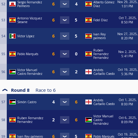
Nov 29, 2025,
Sergio Fernandez
Alberto Gómez
52
Palmeiro
Díaz
1:01 PM
Oct 7, 2025,
Antonio Vázquez
53
Fidel Díaz
Seoane
8:50 PM
Nov 27, 2025,
Ivan Rey
54
Víctor López
palmeiro
8:20 PM
Ruben
Nov 2, 2025,
55
Pablo Marqués
Fernandez
5:41 PM
Fernandez
Oct 19, 2025,
Victor Manuel
Andrés
56
Castro Fernández
Carballo Coedo
5:36 PM
Round 8
Race to
6
Oct 1, 2025,
Andrés
57
Simón Castro
Carballo Coedo
8:00 PM
Victor Manuel
Oct 6, 2025,
Ruben Fernandez
58
Castro
Fernandez
8:09 PM
Fernández
Oct 19, 2025,
59
Ivan Rey palmeiro
Pablo Marqués