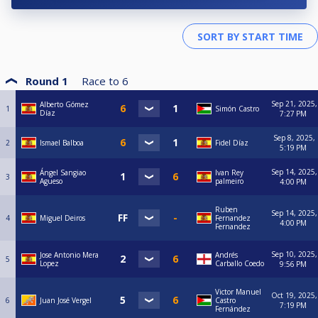
Round 1
Race to
6
Sep 21, 2025,
Alberto Gómez
1
Simón Castro
Díaz
7:27 PM
Sep 8, 2025,
2
Ismael Balboa
Fidel Díaz
5:19 PM
Sep 14, 2025,
Ángel Sangiao
Ivan Rey
3
Agueso
palmeiro
4:00 PM
Ruben
Sep 14, 2025,
4
Miguel Deiros
Fernandez
4:00 PM
Fernandez
Sep 10, 2025,
Jose Antonio Mera
Andrés
5
Lopez
Carballo Coedo
9:56 PM
Victor Manuel
Oct 19, 2025,
6
Juan José Vergel
Castro
7:19 PM
Fernández