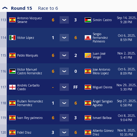
Round 15
Race to
6
Sep 14, 2025,
Antonio Vázquez
113
Simón Castro
Seoane
9:28 PM
Sergio
Oct 6, 2025,
114
Víctor López
Fernandez
8:59 PM
Palmeiro
Nov 2, 2025,
Juan José
115
Pablo Marqués
Vergel
5:41 PM
Oct 6, 2025,
Victor Manuel
Jose Antonio
116
Castro Fernández
Mera Lopez
8:09 PM
Nov 29, 2025,
Andrés Carballo
117
Miguel Deiros
Coedo
5:30 PM
Sep 27, 2025,
Ruben Fernandez
Ángel Sangiao
118
Fernandez
Agueso
6:58 PM
Oct 8, 2025,
119
Ivan Rey palmeiro
Ismael Balboa
9:04 PM
Nov 8, 2025,
Alberto Gómez
120
Fidel Díaz
Díaz
10:35 PM