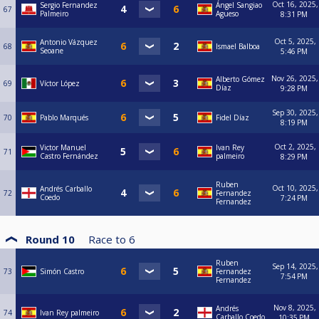
Oct 16, 2025,
Sergio Fernandez
Ángel Sangiao
67
Palmeiro
Agueso
8:31 PM
Oct 5, 2025,
Antonio Vázquez
68
Ismael Balboa
Seoane
5:46 PM
Nov 26, 2025,
Alberto Gómez
69
Víctor López
Díaz
9:28 PM
Sep 30, 2025,
70
Pablo Marqués
Fidel Díaz
8:19 PM
Oct 2, 2025,
Victor Manuel
Ivan Rey
71
Castro Fernández
palmeiro
8:29 PM
Ruben
Oct 10, 2025,
Andrés Carballo
72
Fernandez
Coedo
7:24 PM
Fernandez
Round 10
Race to
6
Ruben
Sep 14, 2025,
73
Simón Castro
Fernandez
7:54 PM
Fernandez
Nov 8, 2025,
Andrés
74
Ivan Rey palmeiro
Carballo Coedo
10:35 PM