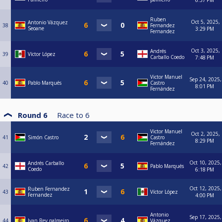
6:37 PM
Ruben
Oct 5, 2025,
Antonio Vázquez
38
Fernandez
Seoane
3:29 PM
Fernandez
Oct 3, 2025,
Andrés
39
Víctor López
Carballo Coedo
7:48 PM
Victor Manuel
Sep 24, 2025,
40
Pablo Marqués
Castro
8:01 PM
Fernández
Round 6
Race to
6
Victor Manuel
Oct 2, 2025,
41
Simón Castro
Castro
8:29 PM
Fernández
Oct 10, 2025,
Andrés Carballo
42
Pablo Marqués
Coedo
6:18 PM
Oct 12, 2025,
Ruben Fernandez
43
Víctor López
Fernandez
4:00 PM
Antonio
Sep 17, 2025,
44
Ivan Rey palmeiro
Vázquez