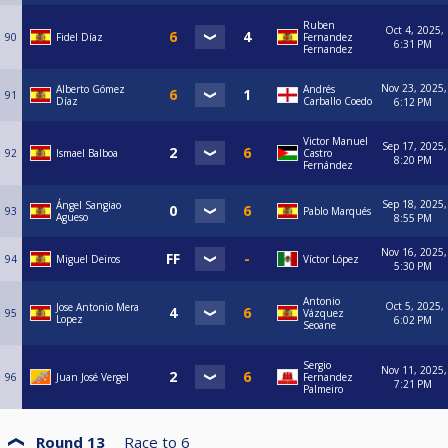
Ruben
Oct 4, 2025,
90
Fidel Díaz
Fernandez
6:31 PM
Fernandez
Nov 23, 2025,
Alberto Gómez
Andrés
91
Díaz
Carballo Coedo
6:12 PM
Victor Manuel
Sep 17, 2025,
92
Ismael Balboa
Castro
8:20 PM
Fernández
Sep 18, 2025,
Ángel Sangiao
93
Pablo Marqués
Agueso
8:55 PM
Nov 16, 2025,
94
Miguel Deiros
Víctor López
5:30 PM
Antonio
Oct 5, 2025,
Jose Antonio Mera
95
Vázquez
Lopez
6:02 PM
Seoane
Sergio
Nov 11, 2025,
96
Juan José Vergel
Fernandez
7:21 PM
Palmeiro
Round 13
Race to
6