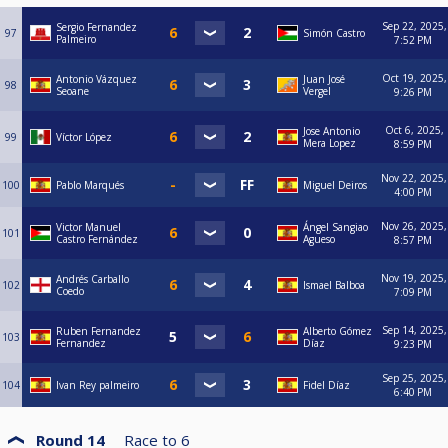
Sep 22, 2025,
Sergio Fernandez
97
Simón Castro
Palmeiro
7:52 PM
Oct 19, 2025,
Antonio Vázquez
Juan José
98
Seoane
Vergel
9:26 PM
Oct 6, 2025,
Jose Antonio
99
Víctor López
Mera Lopez
8:59 PM
Nov 22, 2025,
100
Pablo Marqués
Miguel Deiros
4:00 PM
Nov 26, 2025,
Victor Manuel
Ángel Sangiao
101
Castro Fernández
Agueso
8:57 PM
Nov 19, 2025,
Andrés Carballo
102
Ismael Balboa
Coedo
7:09 PM
Sep 14, 2025,
Ruben Fernandez
Alberto Gómez
103
Fernandez
Díaz
9:23 PM
Sep 25, 2025,
104
Ivan Rey palmeiro
Fidel Díaz
6:40 PM
Round 14
Race to
6