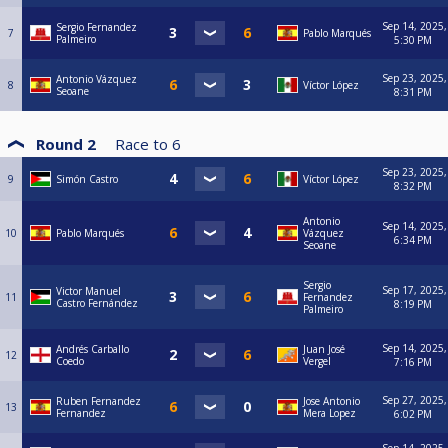
Sep 14, 2025,
Sergio Fernandez
7
Pablo Marqués
Palmeiro
5:30 PM
Sep 23, 2025,
Antonio Vázquez
8
Víctor López
Seoane
8:31 PM
Round 2
Race to
6
Sep 23, 2025,
9
Simón Castro
Víctor López
8:32 PM
Antonio
Sep 14, 2025,
10
Pablo Marqués
Vázquez
6:34 PM
Seoane
Sergio
Sep 17, 2025,
Victor Manuel
11
Fernandez
Castro Fernández
8:19 PM
Palmeiro
Sep 14, 2025,
Andrés Carballo
Juan José
12
Coedo
Vergel
7:16 PM
Sep 27, 2025,
Ruben Fernandez
Jose Antonio
13
Fernandez
Mera Lopez
6:02 PM