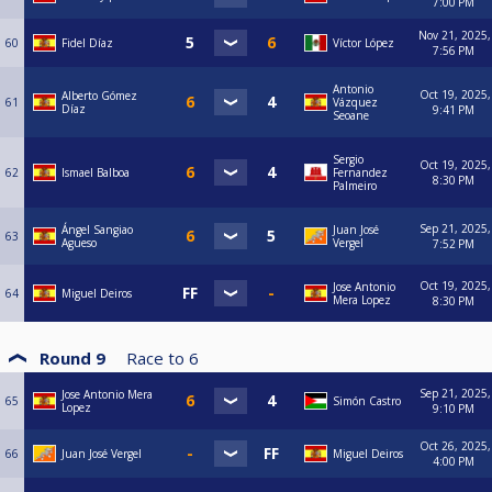
7:00 PM
Nov 21, 2025,
60
Fidel Díaz
Víctor López
7:56 PM
Antonio
Oct 19, 2025,
Alberto Gómez
61
Vázquez
Díaz
9:41 PM
Seoane
Sergio
Oct 19, 2025,
62
Ismael Balboa
Fernandez
8:30 PM
Palmeiro
Sep 21, 2025,
Ángel Sangiao
Juan José
63
Agueso
Vergel
7:52 PM
Oct 19, 2025,
Jose Antonio
64
Miguel Deiros
Mera Lopez
8:30 PM
Round 9
Race to
6
Sep 21, 2025,
Jose Antonio Mera
65
Simón Castro
Lopez
9:10 PM
Oct 26, 2025,
66
Juan José Vergel
Miguel Deiros
4:00 PM