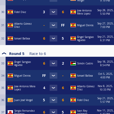
Vergel
9:19 PM
Sep 28, 2025,
Jose Antonio
30
Fidel Díaz
Mera Lopez
5:50 PM
Sep 27, 2025,
Alberto Gómez
31
Miguel Deiros
Díaz
7:00 PM
Sep 21, 2025,
Ángel Sangiao
32
Ismael Balboa
Agueso
6:31 PM
Round 5
Race to
6
Sep 18, 2025,
Ángel Sangiao
33
Simón Castro
Agueso
8:54 PM
Oct 5, 2025,
34
Miguel Deiros
Ismael Balboa
4:00 PM
Nov 8, 2025,
Jose Antonio Mera
Alberto Gómez
35
Lopez
Díaz
10:33 PM
Sep 21, 2025,
36
Juan José Vergel
Fidel Díaz
5:57 PM
Nov 11, 2025,
Sergio Fernandez
Ivan Rey
37
Palmeiro
palmeiro