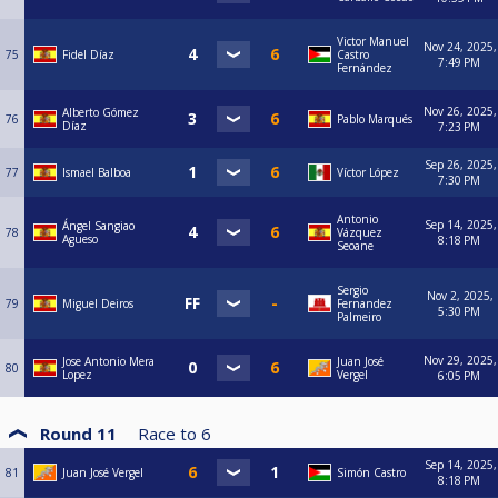
Victor Manuel
Nov 24, 2025,
75
Fidel Díaz
Castro
7:49 PM
Fernández
Nov 26, 2025,
Alberto Gómez
76
Pablo Marqués
Díaz
7:23 PM
Sep 26, 2025,
77
Ismael Balboa
Víctor López
7:30 PM
Antonio
Sep 14, 2025,
Ángel Sangiao
78
Vázquez
Agueso
8:18 PM
Seoane
Sergio
Nov 2, 2025,
79
Miguel Deiros
Fernandez
5:30 PM
Palmeiro
Nov 29, 2025,
Jose Antonio Mera
Juan José
80
Lopez
Vergel
6:05 PM
Round 11
Race to
6
Sep 14, 2025,
81
Juan José Vergel
Simón Castro
8:18 PM