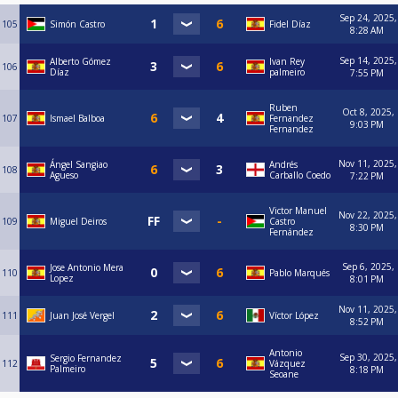
Sep 24, 2025,
105
Simón Castro
Fidel Díaz
8:28 AM
Sep 14, 2025,
Alberto Gómez
Ivan Rey
106
Díaz
palmeiro
7:55 PM
Ruben
Oct 8, 2025,
107
Ismael Balboa
Fernandez
9:03 PM
Fernandez
Nov 11, 2025,
Ángel Sangiao
Andrés
108
Agueso
Carballo Coedo
7:22 PM
Victor Manuel
Nov 22, 2025,
109
Miguel Deiros
Castro
8:30 PM
Fernández
Sep 6, 2025,
Jose Antonio Mera
110
Pablo Marqués
Lopez
8:01 PM
Nov 11, 2025,
111
Juan José Vergel
Víctor López
8:52 PM
Antonio
Sep 30, 2025,
Sergio Fernandez
112
Vázquez
Palmeiro
8:18 PM
Seoane