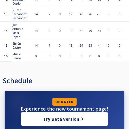
Coedo
Ruben
13
Fernandez
14
2
0
12
43
76
-33
0
0
Fernandez
Jose
Antonio
14
14
2
0
12
32
79
-47
0
0
Mera
Lopez
Simón
15
14
1
0
13
39
83
-44
0
0
Castro
Miguel
16
0
0
0
0
0
0
0
0
0
Deiros
Schedule
UPDATED
Experience the new tournament page!
Try Beta version