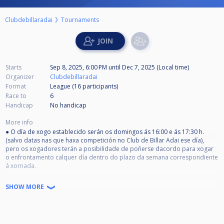
Clubdebillaradai
Tournaments
Starts
Sep 8, 2025, 6:00 PM
until
Dec 7, 2025 (Local time)
Organizer
Clubdebillaradai
Format
League (16
participants
)
Race to
6
Handicap
No handicap
More info
● O día de xogo establecido serán os domingos ás 16:00 e ás 17:30 h.
(salvo datas nas que haxa competición no Club de Billar Adai ese día),
pero os xogadores terán a posibilidade de poñerse dacordo para xogar
o enfrontamento calquer día dentro do plazo da semana correspondiente
á xornada.
● A modalidade de xogo será bola-10, seguindo a normativa de xogo do
SHOW MORE
Circuito Galego Absoluto.
● Ao finalizar cada xornada o gañador do enfrontamento será o
encargado de facilitar o resultado á organización para a súa publicación