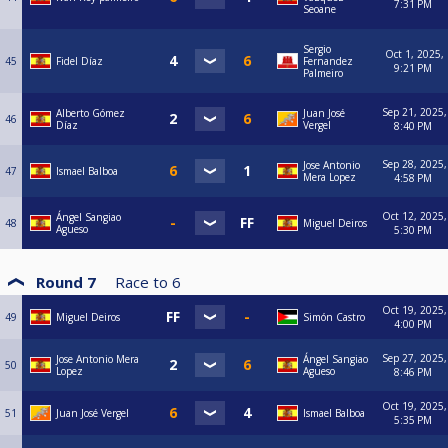
7:31 PM
Seoane
Sergio
Oct 1, 2025,
45
Fidel Díaz
Fernandez
9:21 PM
Palmeiro
Sep 21, 2025,
Alberto Gómez
Juan José
46
Díaz
Vergel
8:40 PM
Sep 28, 2025,
Jose Antonio
47
Ismael Balboa
Mera Lopez
4:58 PM
Oct 12, 2025,
Ángel Sangiao
48
Miguel Deiros
Agueso
5:30 PM
Round 7
Race to
6
Oct 19, 2025,
49
Miguel Deiros
Simón Castro
4:00 PM
Sep 27, 2025,
Jose Antonio Mera
Ángel Sangiao
50
Lopez
Agueso
8:46 PM
Oct 19, 2025,
51
Juan José Vergel
Ismael Balboa
5:35 PM