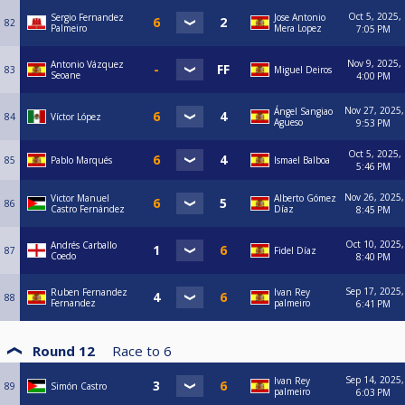
Oct 5, 2025,
Sergio Fernandez
Jose Antonio
82
Palmeiro
Mera Lopez
7:05 PM
Nov 9, 2025,
Antonio Vázquez
83
Miguel Deiros
Seoane
4:00 PM
Nov 27, 2025,
Ángel Sangiao
84
Víctor López
Agueso
9:53 PM
Oct 5, 2025,
85
Pablo Marqués
Ismael Balboa
5:46 PM
Nov 26, 2025,
Victor Manuel
Alberto Gómez
86
Castro Fernández
Díaz
8:45 PM
Oct 10, 2025,
Andrés Carballo
87
Fidel Díaz
Coedo
8:40 PM
Sep 17, 2025,
Ruben Fernandez
Ivan Rey
88
Fernandez
palmeiro
6:41 PM
Round 12
Race to
6
Sep 14, 2025,
Ivan Rey
89
Simón Castro
palmeiro
6:03 PM