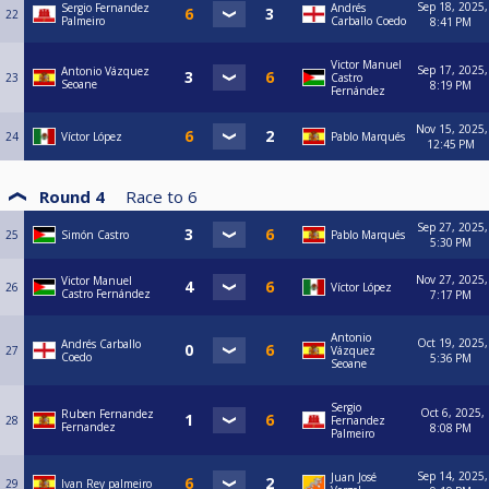
Sep 18, 2025,
Sergio Fernandez
Andrés
22
Palmeiro
Carballo Coedo
8:41 PM
Victor Manuel
Sep 17, 2025,
Antonio Vázquez
23
Castro
Seoane
8:19 PM
Fernández
Nov 15, 2025,
24
Víctor López
Pablo Marqués
12:45 PM
Round 4
Race to
6
Sep 27, 2025,
25
Simón Castro
Pablo Marqués
5:30 PM
Nov 27, 2025,
Victor Manuel
26
Víctor López
Castro Fernández
7:17 PM
Antonio
Oct 19, 2025,
Andrés Carballo
27
Vázquez
Coedo
5:36 PM
Seoane
Sergio
Oct 6, 2025,
Ruben Fernandez
28
Fernandez
Fernandez
8:08 PM
Palmeiro
Sep 14, 2025,
Juan José
29
Ivan Rey palmeiro