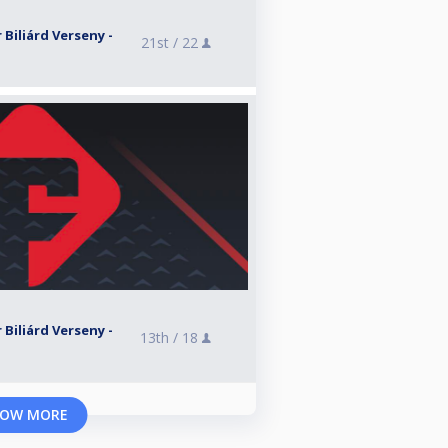
 Biliárd Verseny -
21st /
22
 Biliárd Verseny -
13th /
18
OW MORE