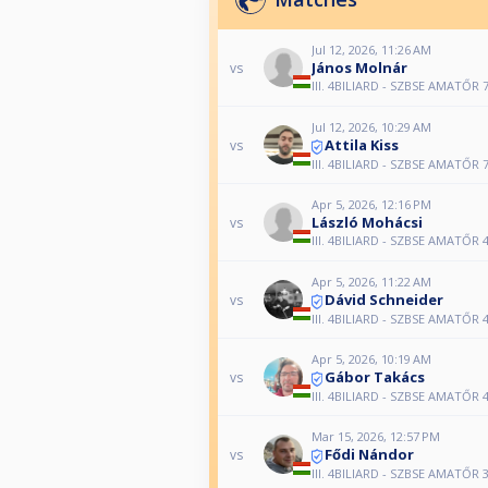
Jul 12, 2026, 11:26 AM
János Molnár
vs
III. 4BILIARD - SZBSE AMATŐR 7
Jul 12, 2026, 10:29 AM
Attila Kiss
vs
III. 4BILIARD - SZBSE AMATŐR 7
Apr 5, 2026, 12:16 PM
László Mohácsi
vs
III. 4BILIARD - SZBSE AMATŐR 4
Apr 5, 2026, 11:22 AM
Dávid Schneider
vs
III. 4BILIARD - SZBSE AMATŐR 4
Apr 5, 2026, 10:19 AM
Gábor Takács
vs
III. 4BILIARD - SZBSE AMATŐR 4
Mar 15, 2026, 12:57 PM
Fődi Nándor
vs
III. 4BILIARD - SZBSE AMATŐR 3