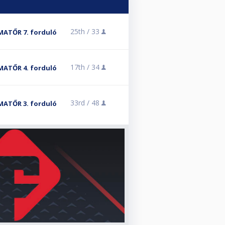
25th /
33
 AMATŐR 7. forduló
17th /
34
 AMATŐR 4. forduló
33rd /
48
 AMATŐR 3. forduló