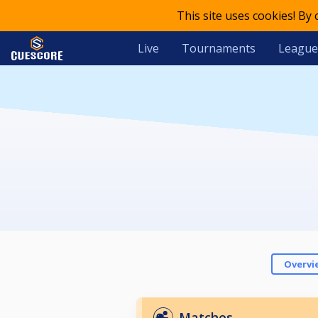
This site uses cookies! By
Live
Tournaments
League
Overvi
Matches