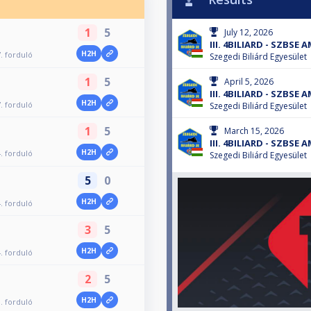
1
5
July 12, 2026
III. 4BILIARD - SZBSE
H2H
. forduló
Szegedi Biliárd Egyesület
1
5
April 5, 2026
III. 4BILIARD - SZBSE
H2H
. forduló
Szegedi Biliárd Egyesület
1
5
March 15, 2026
III. 4BILIARD - SZBSE
H2H
. forduló
Szegedi Biliárd Egyesület
5
0
H2H
. forduló
3
5
H2H
. forduló
2
5
H2H
. forduló