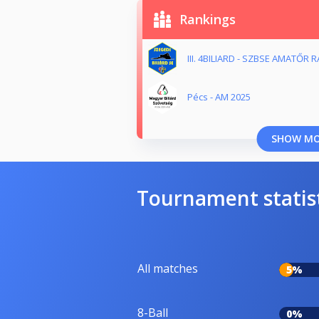
Rankings
III. 4BILIARD - SZBSE AMATŐR 
Pécs - AM 2025
SHOW M
Tournament statis
All matches
5%
8-Ball
0%