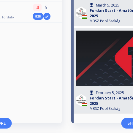
March 5, 2025
4
5
Fordan Start - Amatőr
2025
H2H
. forduló
MBSZ Pool Szakág
February 5, 2025
Fordan Start - Amatőr
2025
MBSZ Pool Szakág
ORE
SH