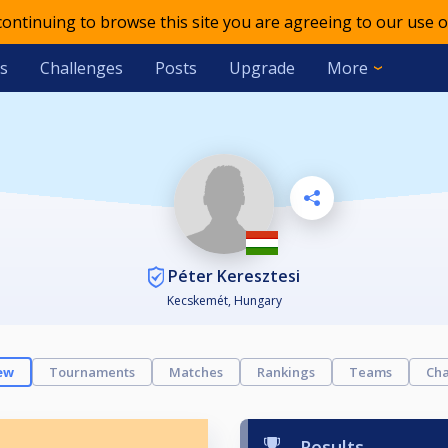
 continuing to browse this site you are agreeing to our use o
s
Challenges
Posts
Upgrade
More
Péter Keresztesi
Kecskemét, Hungary
ew
Tournaments
Matches
Rankings
Teams
Cha
Results