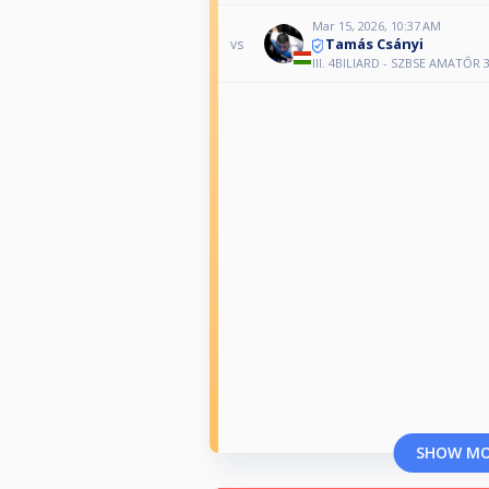
Mar 15, 2026, 10:37 AM
Tamás Csányi
vs
III. 4BILIARD - SZBSE AMATŐR 3
SHOW M