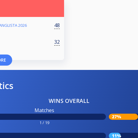
48
RANGLISTA 2026
32
ORE
tics
WINS OVERALL
Matches
27%
1 / 19
11%