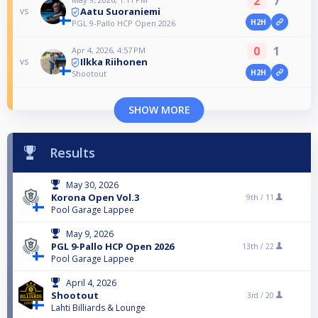
2
7
Aatu Suoraniemi
vs
H2H
PGL 9-Pallo HCP Open 2026
0
1
Apr 4, 2026, 4:57 PM
Ilkka Riihonen
vs
H2H
Shootout
SHOW MORE
Results
May 30, 2026
Korona Open Vol.3
9th /
11
Pool Garage Lappee
May 9, 2026
PGL 9-Pallo HCP Open 2026
13th /
22
Pool Garage Lappee
April 4, 2026
Shootout
3rd /
20
Lahti Billiards & Lounge