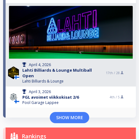
April 4, 2026
Lahti Billiards & Lounge Multiball
17th /
28
Open
Lahti Billiards & Lounge
April 3, 2026
PGL avoimet viikkokisat 2/6
4th /
5
Pool Garage Lappee
SHOW MORE
Rankings