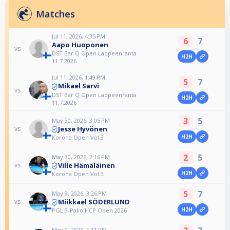
Matches
Jul 11, 2026, 4:35 PM
6
7
Aapo Huoponen
vs
DST Bar Q Open Lappeenranta
H2H
11.7.2026
Jul 11, 2026, 1:49 PM
5
7
Mikael Sarvi
vs
DST Bar Q Open Lappeenranta
H2H
11.7.2026
3
5
May 30, 2026, 3:05 PM
Jesse Hyvönen
vs
H2H
Korona Open Vol.3
2
5
May 30, 2026, 2:16 PM
Ville Hämäläinen
vs
H2H
Korona Open Vol.3
5
7
May 9, 2026, 3:26 PM
Miikkael SÖDERLUND
vs
H2H
PGL 9-Pallo HCP Open 2026
May 9, 2026, 1:11 PM