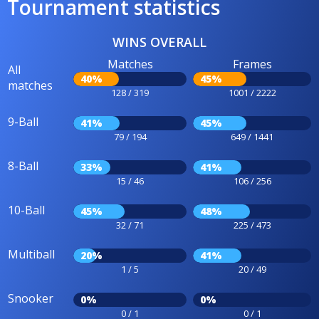
Tournament statistics
WINS OVERALL
Matches
Frames
All
40%
45%
matches
128 / 319
1001 / 2222
9-Ball
41%
45%
79 / 194
649 / 1441
8-Ball
33%
41%
15 / 46
106 / 256
10-Ball
45%
48%
32 / 71
225 / 473
Multiball
20%
41%
1 / 5
20 / 49
Snooker
0%
0%
0 / 1
0 / 1