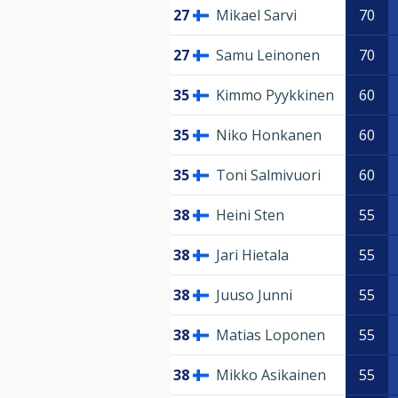
27
Mikael Sarvi
70
27
Samu Leinonen
70
35
Kimmo Pyykkinen
60
35
Niko Honkanen
60
35
Toni Salmivuori
60
38
Heini Sten
55
38
Jari Hietala
55
38
Juuso Junni
55
38
Matias Loponen
55
38
Mikko Asikainen
55