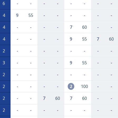
6
-
-
-
-
-
-
-
-
4
9
55
-
-
-
-
-
-
4
-
-
-
-
7
60
-
-
4
-
-
-
-
9
55
7
60
2
-
-
-
-
-
-
-
-
3
-
-
-
-
9
55
-
-
2
-
-
-
-
-
-
-
-
2
-
-
-
-
2
100
-
-
2
-
-
7
60
7
60
-
-
2
-
-
-
-
-
-
-
-