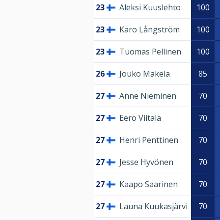
23
Aleksi Kuuslehto
100
23
Karo Långström
100
23
Tuomas Pellinen
100
26
Jouko Mäkelä
85
27
Anne Nieminen
70
27
Eero Viitala
70
27
Henri Penttinen
70
27
Jesse Hyvönen
70
27
Kaapo Saarinen
70
27
Launa Kuukasjärvi
70