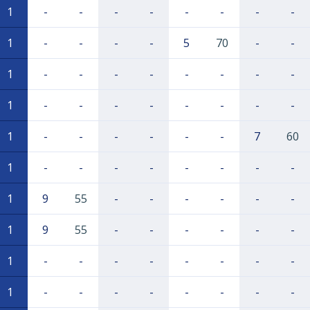
1
-
-
-
-
-
-
-
-
1
-
-
-
-
5
70
-
-
1
-
-
-
-
-
-
-
-
1
-
-
-
-
-
-
-
-
1
-
-
-
-
-
-
7
60
1
-
-
-
-
-
-
-
-
1
9
55
-
-
-
-
-
-
1
9
55
-
-
-
-
-
-
1
-
-
-
-
-
-
-
-
1
-
-
-
-
-
-
-
-