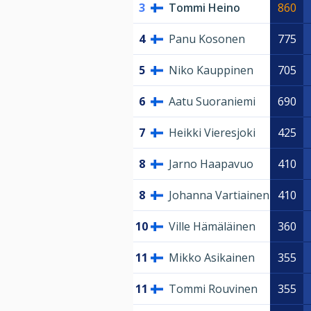
3
Tommi Heino
860
4
Panu Kosonen
775
5
Niko Kauppinen
705
6
Aatu Suoraniemi
690
7
Heikki Vieresjoki
425
8
Jarno Haapavuo
410
8
Johanna Vartiainen
410
10
Ville Hämäläinen
360
11
Mikko Asikainen
355
11
Tommi Rouvinen
355