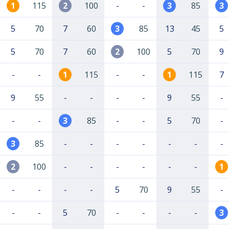
1
115
2
100
-
-
3
85
3
5
70
7
60
3
85
13
45
5
5
70
7
60
2
100
5
70
9
-
-
1
115
-
-
1
115
7
9
55
-
-
-
-
9
55
-
-
-
3
85
-
-
5
70
-
3
85
-
-
-
-
-
-
-
2
100
-
-
-
-
-
-
1
-
-
-
-
5
70
9
55
-
-
-
5
70
-
-
-
-
3