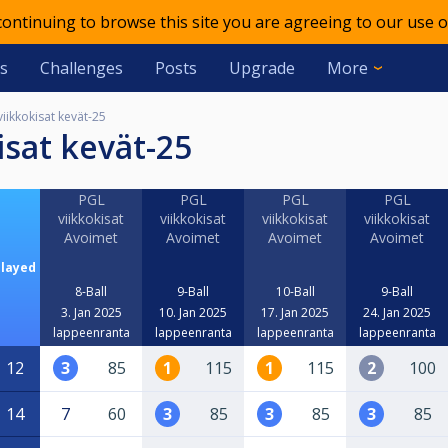
 continuing to browse this site you are agreeing to our use o
s
Challenges
Posts
Upgrade
More
iikkokisat kevät-25
isat kevät-25
PGL
PGL
PGL
PGL
viikkokisat
viikkokisat
viikkokisat
viikkokisat
Avoimet
Avoimet
Avoimet
Avoimet
Played
8-Ball
9-Ball
10-Ball
9-Ball
3. Jan 2025
10. Jan 2025
17. Jan 2025
24. Jan 2025
lappeenranta
lappeenranta
lappeenranta
lappeenranta
12
3
85
1
115
1
115
2
100
14
7
60
3
85
3
85
3
85