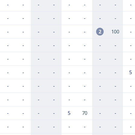
-
-
-
-
-
-
-
-
-
-
-
-
-
-
-
-
-
-
-
-
-
-
-
-
2
100
-
-
-
-
-
-
-
-
-
-
-
-
-
-
-
-
-
-
-
-
-
-
-
-
-
-
-
5
-
-
-
-
-
-
-
-
-
-
-
-
-
-
-
-
-
-
-
-
-
-
5
70
-
-
-
-
-
-
-
-
-
-
-
-