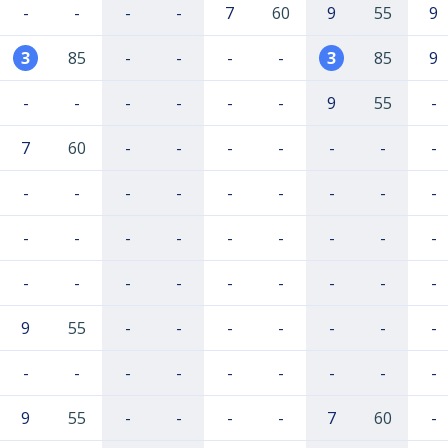
-
-
-
-
7
60
9
55
9
3
85
-
-
-
-
3
85
9
-
-
-
-
-
-
9
55
-
7
60
-
-
-
-
-
-
-
-
-
-
-
-
-
-
-
-
-
-
-
-
-
-
-
-
-
-
-
-
-
-
-
-
-
-
9
55
-
-
-
-
-
-
-
-
-
-
-
-
-
-
-
-
9
55
-
-
-
-
7
60
-