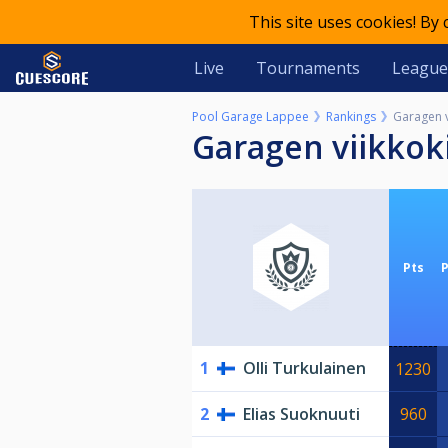
This site uses cookies! By
Live
Tournaments
League
Pool Garage Lappee
Rankings
Garagen v
Garagen viikkok
Pts
1
Olli Turkulainen
1230
2
Elias Suoknuuti
960