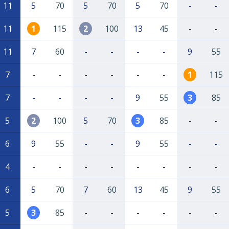
11
5
70
5
70
5
70
-
-
11
1
115
2
100
13
45
-
-
11
7
60
-
-
-
-
9
55
7
-
-
-
-
-
-
1
115
7
-
-
-
-
9
55
3
85
5
2
100
5
70
3
85
-
-
6
9
55
-
-
9
55
-
-
4
-
-
-
-
-
-
-
-
6
5
70
7
60
13
45
9
55
5
3
85
-
-
-
-
-
-