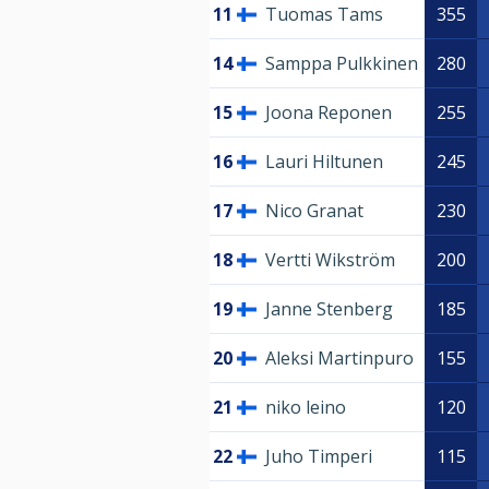
11
Tuomas Tams
355
14
Samppa Pulkkinen
280
15
Joona Reponen
255
16
Lauri Hiltunen
245
17
Nico Granat
230
18
Vertti Wikström
200
19
Janne Stenberg
185
20
Aleksi Martinpuro
155
21
niko leino
120
22
Juho Timperi
115