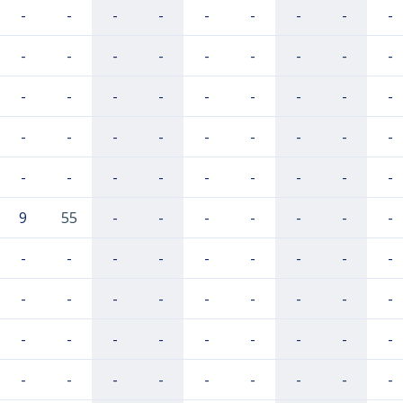
-
-
-
-
-
-
-
-
-
-
-
-
-
-
-
-
-
-
-
-
-
-
-
-
-
-
-
-
-
-
-
-
-
-
-
-
-
-
-
-
-
-
-
-
-
9
55
-
-
-
-
-
-
-
-
-
-
-
-
-
-
-
-
-
-
-
-
-
-
-
-
-
-
-
-
-
-
-
-
-
-
-
-
-
-
-
-
-
-
-