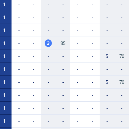
1
-
-
-
-
-
-
-
-
1
-
-
-
-
-
-
-
-
1
-
-
-
-
-
-
-
-
1
-
-
3
85
-
-
-
-
1
-
-
-
-
-
-
5
70
1
-
-
-
-
-
-
-
-
1
-
-
-
-
-
-
5
70
1
-
-
-
-
-
-
-
-
1
-
-
-
-
-
-
-
-
1
-
-
-
-
-
-
-
-