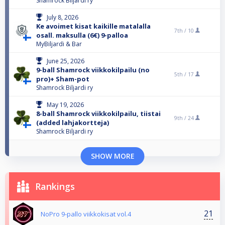
Shamrock Biljardi ry
July 8, 2026
Ke avoimet kisat kaikille matalalla
7th /
10
osall. maksulla (6€) 9-palloa
MyBiljardi & Bar
June 25, 2026
9-ball Shamrock viikkokilpailu (no
5th /
17
pro)+ Sham-pot
Shamrock Biljardi ry
May 19, 2026
8-ball Shamrock viikkokilpailu, tiistai
9th /
24
(added lahjakortteja)
Shamrock Biljardi ry
SHOW MORE
Rankings
21
NoPro 9-pallo viikkokisat vol.4