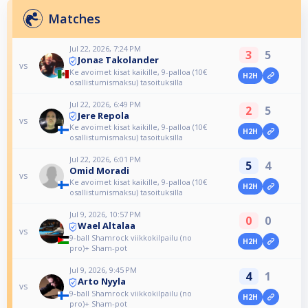
Matches
Jul 22, 2026, 7:24 PM
3
5
Jonaƨ Takolander
vs
Ke avoimet kisat kaikille, 9-palloa (10€
H2H
osallistumismaksu) tasoituksilla
Jul 22, 2026, 6:49 PM
2
5
Jere Repola
vs
Ke avoimet kisat kaikille, 9-palloa (10€
H2H
osallistumismaksu) tasoituksilla
Jul 22, 2026, 6:01 PM
5
4
Omid Moradi
vs
Ke avoimet kisat kaikille, 9-palloa (10€
H2H
osallistumismaksu) tasoituksilla
Jul 9, 2026, 10:57 PM
0
0
Wael Altalaa
vs
9-ball Shamrock viikkokilpailu (no
H2H
pro)+ Sham-pot
Jul 9, 2026, 9:45 PM
4
1
Arto Nyyla
vs
9-ball Shamrock viikkokilpailu (no
H2H
pro)+ Sham-pot