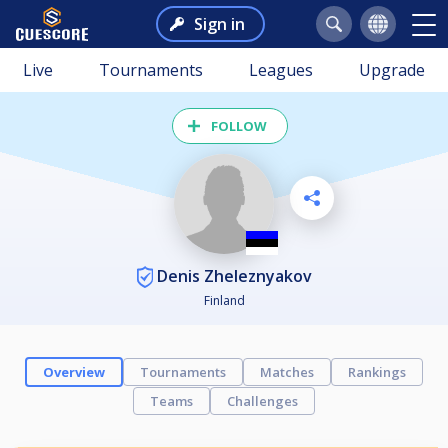
Sign in
Live
Tournaments
Leagues
Upgrade
FOLLOW
Denis Zheleznyakov
Finland
Overview
Tournaments
Matches
Rankings
Teams
Challenges