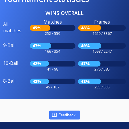
WINS OVERALL
Matches
Frames
All
45%
48%
matches
252 / 559
1629 / 3367
9-Ball
47%
49%
166 / 354
1098 / 2247
10-Ball
42%
47%
41 / 98
276 / 585
8-Ball
42%
48%
45 / 107
255 / 535
Feedback