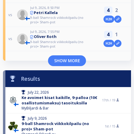
Jul 9, 2026, 8:50 PM
4
2
Petri Kallela
vs
9-ball Shamrock viikkokilpailu (no
H2H
pro)+ Sham-pot
Jul 9, 2026, 7:55 PM
4
1
Oliver Roth
vs
9-ball Shamrock viikkokilpailu (no
H2H
pro)+ Sham-pot
SHOW MORE
Results
July 22, 2026
Ke avoimet kisat kaikille, 9-palloa (10€
17th /
19
osallistumismaksu) tasoituksilla
MyBiljardi & Bar
July 9, 2026
9-ball Shamrock viikkokilpailu (no
1st /
15
pro)+ Sham-pot