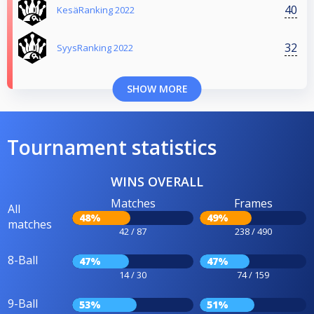
40
KesäRanking 2022
32
SyysRanking 2022
SHOW MORE
Tournament statistics
WINS OVERALL
Matches
Frames
All
48%
49%
matches
42 / 87
238 / 490
8-Ball
47%
47%
14 / 30
74 / 159
9-Ball
53%
51%