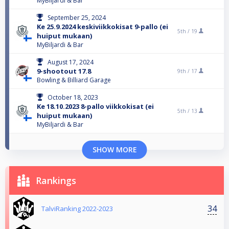
MyBiljardi & Bar
September 25, 2024
Ke 25.9.2024 keskiviikkokisat 9-pallo (ei
5th /
19
huiput mukaan)
MyBiljardi & Bar
August 17, 2024
9-shootout 17.8
9th /
17
Bowling & Billiard Garage
October 18, 2023
Ke 18.10.2023 8-pallo viikkokisat (ei
5th /
13
huiput mukaan)
MyBiljardi & Bar
SHOW MORE
Rankings
34
TalviRanking 2022-2023