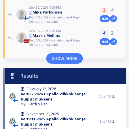
Sep 25, 2024, 9:36 PM
2
4
Mika Parkkinen
vs
Ke 25.9.2024 keskiviikkokisat 9-pallo
H2H
(ei huiput mukaan)
Sep 25, 2024, 7:44 PM
4
3
Maaris Mellins
vs
Ke 25.9.2024 keskiviikkokisat 9-pallo
H2H
(ei huiput mukaan)
SHOW MORE
Results
February 18, 2026
Ke 18.2.2026 10-pallo viikkokisat (ei
13th /
15
huiput mukaan)
MyBiljardi & Bar
November 19, 2025
Ke 19.11.2025 8-pallo viikkokisat (ei
5th /
21
huiput mukaan)