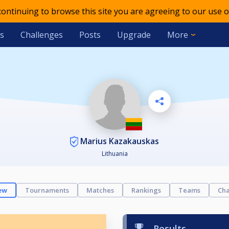
 continuing to browse this site you are agreeing to our use o
s
Challenges
Posts
Upgrade
More
Marius Kazakauskas
Lithuania
ew
Tournaments
Matches
Rankings
Teams
Cha
Results