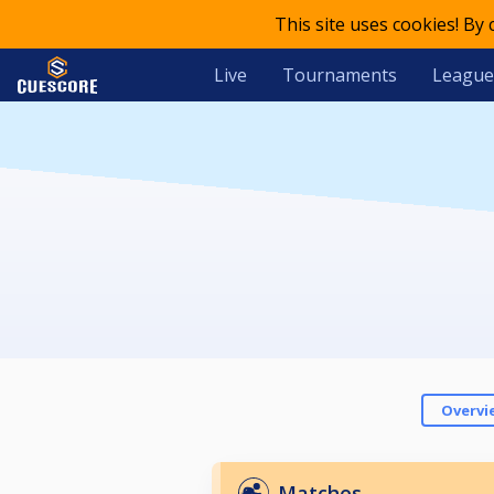
This site uses cookies! By
Live
Tournaments
League
Overvi
Matches