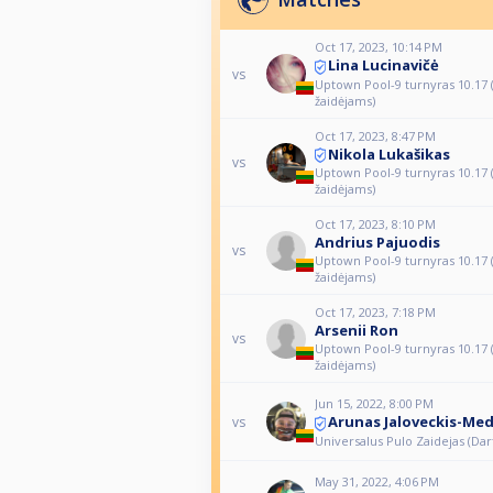
Oct 17, 2023, 10:14 PM
Lina Lucinavičė
vs
Uptown Pool-9 turnyras 10.17 (
žaidėjams)
Oct 17, 2023, 8:47 PM
Nikola Lukašikas
vs
Uptown Pool-9 turnyras 10.17 (
žaidėjams)
Oct 17, 2023, 8:10 PM
Andrius Pajuodis
vs
Uptown Pool-9 turnyras 10.17 (
žaidėjams)
Oct 17, 2023, 7:18 PM
Arsenii Ron
vs
Uptown Pool-9 turnyras 10.17 (
žaidėjams)
Jun 15, 2022, 8:00 PM
Arunas Jaloveckis-Med
vs
Universalus Pulo Zaidejas (Dart
May 31, 2022, 4:06 PM