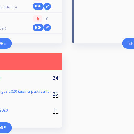
H2H
s Billiards)
6
7
H2H
ber)
ORE
SH
24
s
ingas 2020 (žiema-pavasaris-
25
11
 2020
ORE