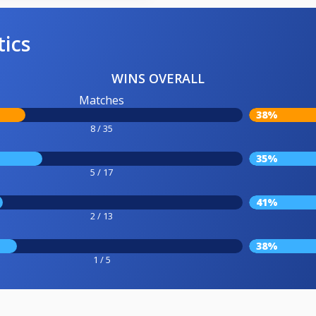
tics
WINS OVERALL
Matches
38%
8 / 35
35%
5 / 17
41%
2 / 13
38%
1 / 5