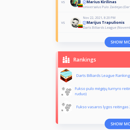
Marius Kirilinas
vs
Universalus Pulo Zaidejas (Dart
Nov 22, 2021, 8:20 PM
Marijus Trapulionis
vs
Darts Billiards League (Novem
SHOW M
Rankings
Darts Billiards League Ranking
Fukso pulo mėgėjų turnyro reit
ruduo)
Fukso vasaros lygos reitingas
SHOW M