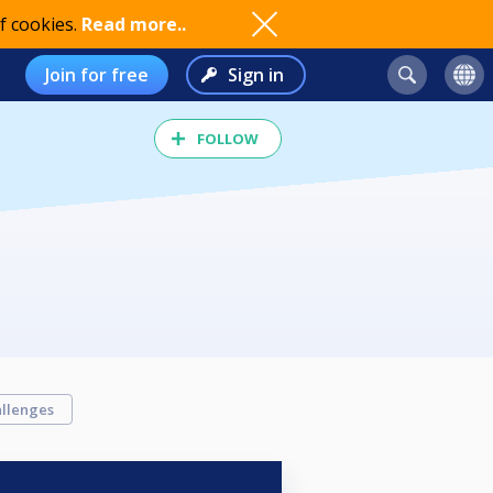
f cookies.
Read more..
Join for free
Sign in
FOLLOW
llenges