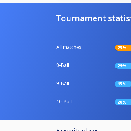
Tournament statis
All matches
23%
8-Ball
29%
9-Ball
15%
10-Ball
20%
Favourite player