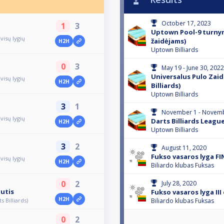
October 17, 2023
1
3
Uptown Pool-9 turnyra
visų lygių
žaidėjams)
H2H
Uptown Billiards
0
3
May 19 - June 30, 2022
Universalus Pulo Zaid
visų lygių
H2H
Billiards)
Uptown Billiards
3
1
November 1 - Novemb
visų lygių
Darts Billiards Leagu
H2H
Uptown Billiards
3
2
August 11, 2020
Fukso vasaros lyga FIN
visų lygių
H2H
Biliardo klubas Fuksas
0
2
July 28, 2020
utis
Fukso vasaros lyga III 
H2H
s Billiards)
Biliardo klubas Fuksas
0
2