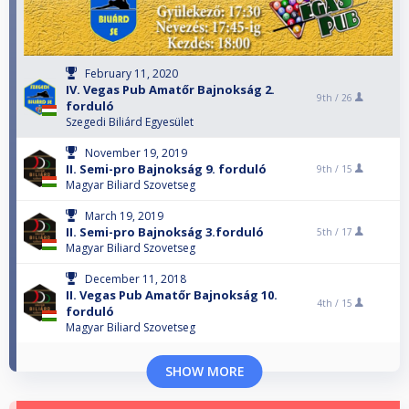
February 11, 2020
IV. Vegas Pub Amatőr Bajnokság 2.
9th /
26
forduló
Szegedi Biliárd Egyesület
November 19, 2019
II. Semi-pro Bajnokság 9. forduló
9th /
15
Magyar Biliard Szovetseg
March 19, 2019
II. Semi-pro Bajnokság 3.forduló
5th /
17
Magyar Biliard Szovetseg
December 11, 2018
II. Vegas Pub Amatőr Bajnokság 10.
4th /
15
forduló
Magyar Biliard Szovetseg
SHOW MORE