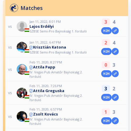
Matches
3
4
Jan 11, 2022, 8:01 PM
Lajos Erdélyi
vs
H2H
SZBSE Semi-Pro Bajnokság 1. forduló
2
4
Jan 11, 2022, 6:47 PM
Krisztián Katona
vs
H2H
SZBSE Semi-Pro Bajnokság 1. forduló
Feb 11, 2020, 8:27 PM
0
3
Attila Papp
vs
IV. Vegas Pub Amatőr Bajnokság 2.
H2H
forduló
Feb 11, 2020, 7:26 PM
3
2
Attila Greguska
vs
IV. Vegas Pub Amatőr Bajnokság 2.
H2H
forduló
Feb 11, 2020, 6:57 PM
1
3
Zsolt Kovács
vs
IV. Vegas Pub Amatőr Bajnokság 2.
H2H
forduló