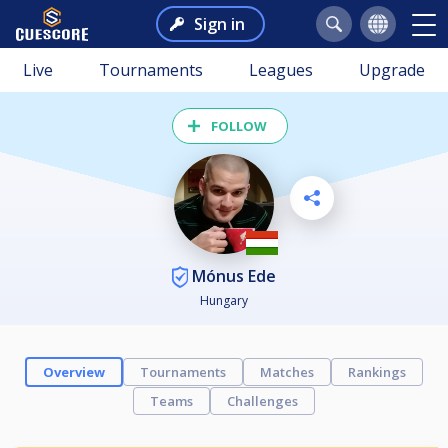
Sign in
Live
Tournaments
Leagues
Upgrade
FOLLOW
Mónus Ede
Hungary
Overview
Tournaments
Matches
Rankings
Teams
Challenges