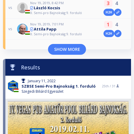
3
4
Nov 19, 2019, 8:42 PM
László Kocsis
vs
H2H
II. Semi-pro Bajnokság 9. forduló
1
4
Nov 19, 2019, 7:01 PM
Attila Papp
vs
H2H
II. Semi-pro Bajnokság 9. forduló
SHOW MORE
Results
January 11, 2022
SZBSE Semi-Pro Bajnokság 1. forduló
25th /
31
Szegedi Biliárd Egyesület