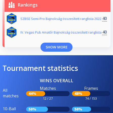
Rankings
40
SZBSE Semi-Pro Bajnokság összesített ranglista 2022
40
IV. Vegas Pub Amatőr Bajnokság összesített ranglista
SHOW MORE
Tournament statistics
WINS OVERALL
Matches
Frames
All
44%
48%
matches
12 / 27
74 / 153
10-Ball
50%
50%