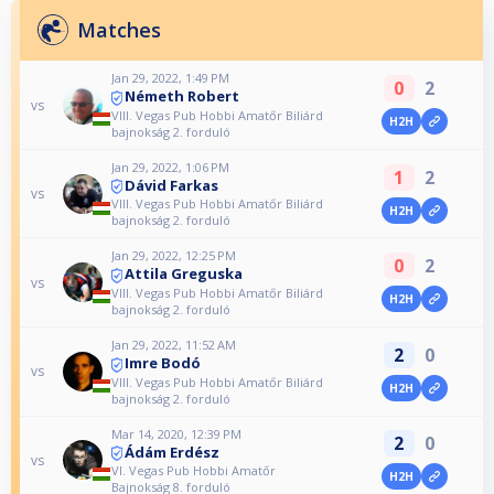
Matches
Jan 29, 2022, 1:49 PM
0
2
Németh Robert
vs
VIII. Vegas Pub Hobbi Amatőr Biliárd
H2H
bajnokság 2. forduló
Jan 29, 2022, 1:06 PM
1
2
Dávid Farkas
vs
VIII. Vegas Pub Hobbi Amatőr Biliárd
H2H
bajnokság 2. forduló
Jan 29, 2022, 12:25 PM
0
2
Attila Greguska
vs
VIII. Vegas Pub Hobbi Amatőr Biliárd
H2H
bajnokság 2. forduló
Jan 29, 2022, 11:52 AM
2
0
Imre Bodó
vs
VIII. Vegas Pub Hobbi Amatőr Biliárd
H2H
bajnokság 2. forduló
Mar 14, 2020, 12:39 PM
2
0
Ádám Erdész
vs
VI. Vegas Pub Hobbi Amatőr
H2H
Bajnokság 8. forduló