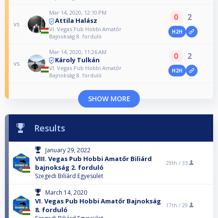
Mar 14, 2020, 12:10 PM
0
2
Attila Halász
vs
VI. Vegas Pub Hobbi Amatőr
H2H
Bajnokság 8. forduló
Mar 14, 2020, 11:26 AM
0
2
Károly Tulkán
vs
VI. Vegas Pub Hobbi Amatőr
H2H
Bajnokság 8. forduló
SHOW MORE
Results
January 29, 2022
VIII. Vegas Pub Hobbi Amatőr Biliárd
29th /
33
bajnokság 2. forduló
Szegedi Biliárd Egyesület
March 14, 2020
VI. Vegas Pub Hobbi Amatőr Bajnokság
17th /
29
8. forduló