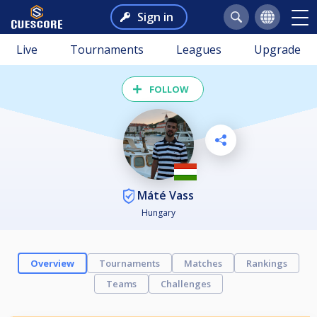
Sign in
Live
Tournaments
Leagues
Upgrade
FOLLOW
Máté Vass
Hungary
Overview
Tournaments
Matches
Rankings
Teams
Challenges