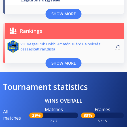
Szegedi Biliárd Egyesület
SHOW MORE
Rankings
VIII. Vegas Pub Hobbi Amatőr Biliárd Bajnokság
71
összesített ranglista
SHOW MORE
Tournament statistics
WINS OVERALL
Matches
Frames
All
29%
33%
matches
2 / 7
5 / 15