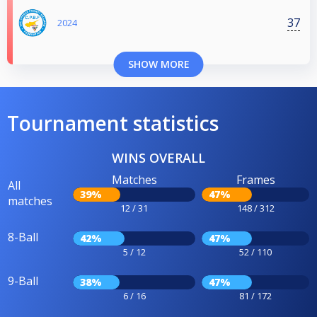
37
2024
SHOW MORE
Tournament statistics
WINS OVERALL
Matches
Frames
All
39%
47%
matches
12 / 31
148 / 312
8-Ball
42%
47%
5 / 12
52 / 110
9-Ball
38%
47%
6 / 16
81 / 172