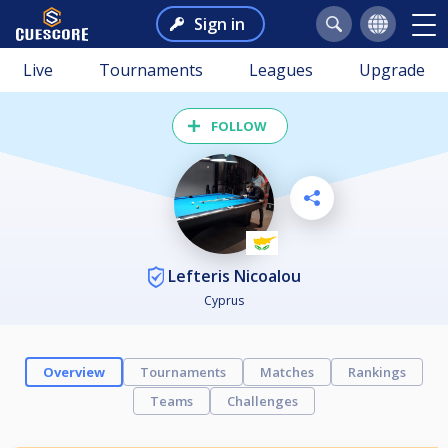
Sign in
Live
Tournaments
Leagues
Upgrade
FOLLOW
Lefteris Nicoalou
Cyprus
Overview
Tournaments
Matches
Rankings
Teams
Challenges