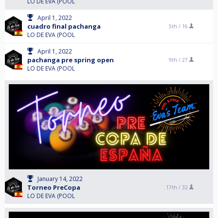
LO DE EVA (POOL
April 1, 2022
cuadro final pachanga
5th /
16
LO DE EVA (POOL
April 1, 2022
pachanga pre spring open
9th /
27
LO DE EVA (POOL
January 14, 2022
Torneo PreCopa
17th /
32
LO DE EVA (POOL