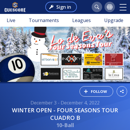
Sign in
Live
Tournaments
Leagues
Upgrade
FOLLOW
December 3 - December 4, 2022
WINTER OPEN - FOUR SEASONS TOUR
CUADRO B
10-Ball