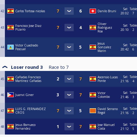
Sat
Table
42
Carlos Tortosa nicolas
Danilo Bruni
20:02
7
Oliver
Sat
Table
Francisco Jose Diaz
43
Rodriguez
Pizarro
20:10
2
Roa
Jesus
Sat
Table
Victor Cuadrado
44
Gonzalez
Pascual
20:42
6
Marin
Loser round 3
Race to
7
Sat
Table
Cañadas Francisco
Ascensio Lucas
45
Martínez Cañadas
Ponte
21:16
4
Sat
Table
Victor
46
Juanvi Giner
Colombo
21:46
3
Sat
Table
LUIS G. FERNANDEZ
David Serrano
47
CROS
Regol
21:16
2
Sat
Table
Jesus Borrueco
Jose Manuel
48
Fernandez
Costa
21:12
5