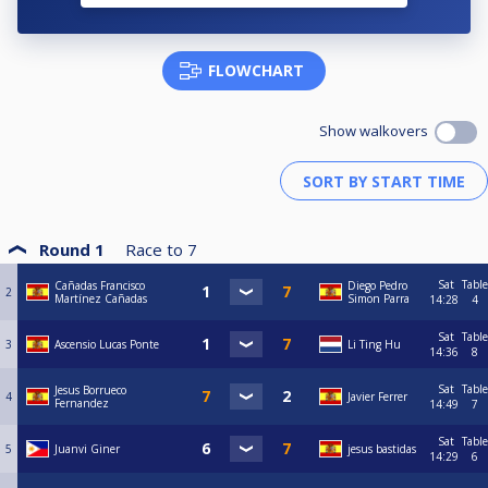
FLOWCHART
Show walkovers
Round 1
Race to
7
Sat
Table
Cañadas Francisco
Diego Pedro
2
Martínez Cañadas
Simon Parra
14:28
4
Sat
Table
3
Ascensio Lucas Ponte
Li Ting Hu
14:36
8
Sat
Table
Jesus Borrueco
4
Javier Ferrer
Fernandez
14:49
7
Sat
Table
5
Juanvi Giner
jesus bastidas
14:29
6