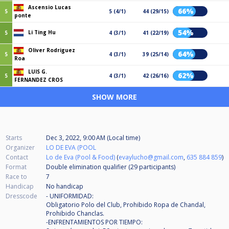
Ascensio Lucas
66%
5
5 (4/1)
44 (29/15)
ponte
54%
Li Ting Hu
5
4 (3/1)
41 (22/19)
Oliver Rodriguez
64%
5
4 (3/1)
39 (25/14)
Roa
LUIS G.
62%
5
4 (3/1)
42 (26/16)
FERNANDEZ CROS
SHOW MORE
Starts
Dec 3, 2022, 9:00 AM (Local time)
Organizer
LO DE EVA (POOL
Contact
Lo de Eva (Pool & Food)
(
evaylucho@gmail.com
,
635 884 859
)
Format
Double elimination qualifier (29
participants
)
Race to
7
Handicap
No handicap
Dresscode
- UNIFORMIDAD:
Obligatorio Polo del Club, Prohibido Ropa de Chandal,
Prohibido Chanclas.
-ENFRENTAMIENTOS POR TIEMPO: