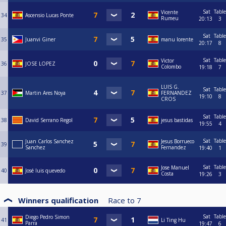
Sat
Table
Vicente
34
Ascensio Lucas Ponte
Rumeu
20:13
3
Sat
Table
35
Juanvi Giner
manu lorente
20:17
8
Sat
Table
Victor
36
JOSE LOPEZ
Colombo
19:18
7
LUIS G.
Sat
Table
37
Martin Ares Noya
FERNANDEZ
19:10
8
CROS
Sat
Table
38
David Serrano Regol
jesus bastidas
19:55
4
Sat
Table
Juan Carlos Sanchez
Jesus Borrueco
39
Sanchez
Fernandez
19:40
1
Sat
Table
Jose Manuel
40
José luis quevedo
Costa
19:26
3
Winners qualification
Race to
7
Sat
Table
Diego Pedro Simon
41
Li Ting Hu
Parra
19:47
6