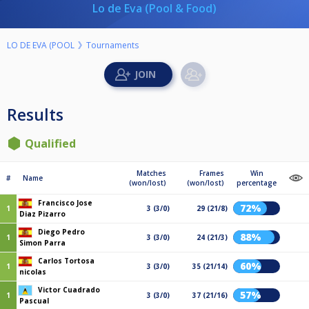
Lo de Eva (Pool & Food)
LO DE EVA (POOL
Tournaments
Results
Qualified
Matches
Frames
Win
#
Name
(won/lost)
(won/lost)
percentage
Francisco Jose
72%
1
3 (3/0)
29 (21/8)
Diaz Pizarro
Diego Pedro
88%
1
3 (3/0)
24 (21/3)
Simon Parra
Carlos Tortosa
60%
1
3 (3/0)
35 (21/14)
nicolas
Victor Cuadrado
57%
1
3 (3/0)
37 (21/16)
Pascual