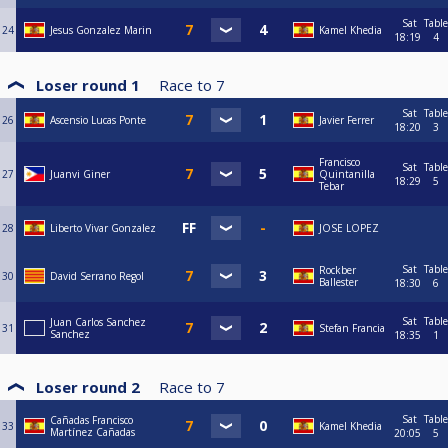
Sat
Table
24
Jesus Gonzalez Marin
Kamel Khedia
18:19
4
Loser round 1
Race to
7
Sat
Table
26
Ascensio Lucas Ponte
Javier Ferrer
18:20
3
Francisco
Sat
Table
27
Juanvi Giner
Quintanilla
18:29
5
Tebar
28
Liberto Vivar Gonzalez
JOSE LOPEZ
Sat
Table
Rockber
30
David Serrano Regol
Ballester
18:30
6
Sat
Table
Juan Carlos Sanchez
31
Stefan Francia
Sanchez
18:35
1
Loser round 2
Race to
7
Sat
Table
Cañadas Francisco
33
Kamel Khedia
Martínez Cañadas
20:05
5