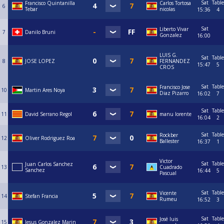
Sat
Table
Francisco Quintanilla
Carlos Tortosa
6
Tebar
nicolas
15:36
4
Sat
Liberto Vivar
7
Danilo Bruni
Gonzalez
16:00
LUIS G.
Sat
Table
8
JOSE LOPEZ
FERNANDEZ
15:47
5
CROS
Sat
Table
Francisco Jose
10
Martin Ares Noya
Diaz Pizarro
16:02
7
Sat
Table
11
David Serrano Regol
manu lorente
16:04
2
Sat
Table
Rockber
12
Oliver Rodriguez Roa
Ballester
16:37
1
Victor
Sat
Table
Juan Carlos Sanchez
13
Cuadrado
Sanchez
16:44
5
Pascual
Sat
Table
Vicente
14
Stefan Francia
Rumeu
16:52
3
Sat
Table
José luis
15
Jesus Gonzalez Marin