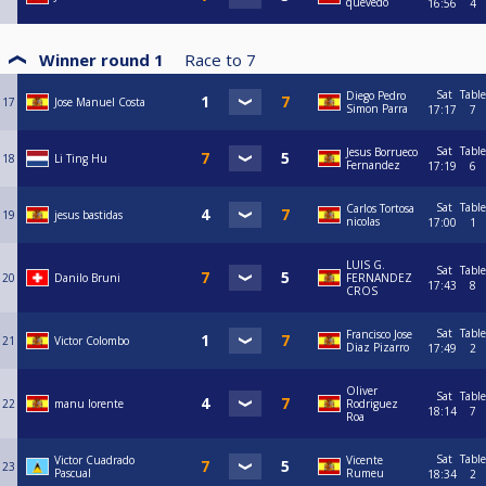
quevedo
16:56
4
Winner round 1
Race to
7
Sat
Table
Diego Pedro
17
Jose Manuel Costa
Simon Parra
17:17
7
Sat
Table
Jesus Borrueco
18
Li Ting Hu
Fernandez
17:19
6
Sat
Table
Carlos Tortosa
19
jesus bastidas
nicolas
17:00
1
LUIS G.
Sat
Table
20
Danilo Bruni
FERNANDEZ
17:43
8
CROS
Sat
Table
Francisco Jose
21
Victor Colombo
Diaz Pizarro
17:49
2
Oliver
Sat
Table
22
manu lorente
Rodriguez
18:14
7
Roa
Sat
Table
Victor Cuadrado
Vicente
23
Pascual
Rumeu
18:34
2