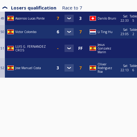
Losers qualification
Race to
7
Sat
Table
49
Ascensio Lucas Ponte
Danilo Bruni
22:33
5
Sat
Table
50
Victor Colombo
Li Ting Hu
23:05
2
Jesus
LUIS G. FERNANDEZ
51
Gonzalez
CROS
Marin
Oliver
Sat
Table
52
Jose Manuel Costa
Rodriguez
22:13
6
Roa