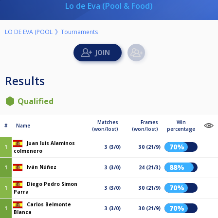
Lo de Eva (Pool & Food)
LO DE EVA (POOL
Tournaments
Results
Qualified
Matches
Frames
Win
#
Name
(won/lost)
(won/lost)
percentage
Juan luis Alaminos
70%
1
3 (3/0)
30 (21/9)
colmenero
88%
Iván Núñez
1
3 (3/0)
24 (21/3)
Diego Pedro Simon
70%
1
3 (3/0)
30 (21/9)
Parra
Carlos Belmonte
70%
1
3 (3/0)
30 (21/9)
Blanca