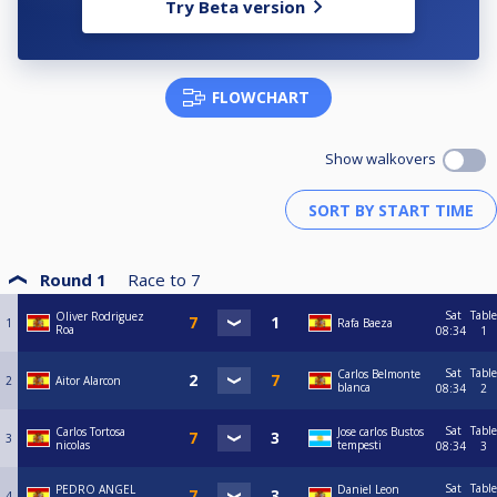
Try Beta version
FLOWCHART
Show walkovers
Round 1
Race to
7
Sat
Table
Oliver Rodriguez
1
Rafa Baeza
Roa
08:34
1
Sat
Table
Carlos Belmonte
2
Aitor Alarcon
blanca
08:34
2
Sat
Table
Carlos Tortosa
Jose carlos Bustos
3
nicolas
tempesti
08:34
3
Sat
Table
PEDRO ANGEL
Daniel Leon
4