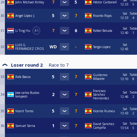
Sat
Table
29
John Michael Kirtley
Héctor Carbonell
12:33
5
Sat
Table
30
Angel López J.
Ricardo Rojas
12:33
4
Sat
Table
31
Li Ting Hu
R1
Rafael Boluda
12:40
1
Sat
LUIS G.
32
Sergio Lopez
FERNANDEZ CROS
12:45
Loser round 2
Race to
7
Sat
Table
Guillermo
33
Rafa Baeza
Albacete
13:10
8
Francisco
Sat
Table
Jose carlos Bustos
34
Sánchez
tempesti
12:46
2
Hernández
Sat
Table
35
Vicent Torres
Vicente Rumeu
13:43
2
Sat
Table
David Sanchez
36
Samuel Serna
Campiña
13:54
5