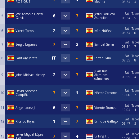
ROSIQUE
Medina
08:34
4
Sat
Table
Jose Antonio Hortal
Jesus Borrueco
5
Garcia
Asunción
08:34
5
Sat
Table
6
Vicent Torres
Iván Núñez
08:34
6
Sat
Table
7
Sergio Lagunas
Samuel Serna
08:34
7
Sat
Table
8
Santiago Pirata
Ferran Giró
08:35
8
Juan luis
Sat
Table
9
John Michael Kirtley
Alaminos
09:55
4
colmenero
Sat
Table
David Sanchez
10
Héctor Carbonell
Campiña
10:00
7
Sat
Table
11
Angel López J.
Vicente Rumeu
10:04
1
Sat
Table
12
Ricardo Rojas
Enrique Gállego
09:47
2
Sat
Table
Javier Miguel López
13
Li Ting Hu
Alos
10:06
3