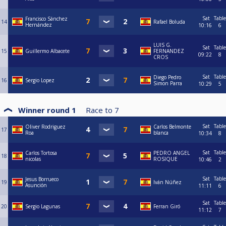
Sat
Table
Francisco Sánchez
14
Rafael Boluda
Hernández
10:16
6
LUIS G.
Sat
Table
15
Guillermo Albacete
FERNANDEZ
09:22
8
CROS
Sat
Table
Diego Pedro
16
Sergio Lopez
Simon Parra
10:29
5
Winner round 1
Race to
7
Sat
Table
Oliver Rodriguez
Carlos Belmonte
17
Roa
blanca
10:34
8
Sat
Table
Carlos Tortosa
PEDRO ANGEL
18
nicolas
ROSIQUE
10:46
2
Sat
Table
Jesus Borrueco
19
Iván Núñez
Asunción
11:11
6
Sat
Table
20
Sergio Lagunas
Ferran Giró
11:12
7