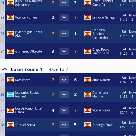
Sat
Table
Juan luis Alaminos
David Sanchez
21
colmenero
Campiña
11:15
4
Sat
Table
22
Vicente Rumeu
Enrique Gállego
11:46
3
Francisco
Sat
Table
Javier Miguel López
23
Sánchez
Alos
11:36
1
Hernández
Sat
Table
Diego Pedro
24
Guillermo Albacete
Simon Parra
11:23
5
Loser round 1
Race to
7
Sat
Table
25
Rafa Baeza
Aitor Alarcon
11:48
8
Sat
Table
Jose carlos Bustos
Daniel Leon
26
tempesti
Medina
11:55
2
Sat
Table
Jose Antonio Hortal
27
Vicent Torres
Garcia
12:11
6
Sat
Table
28
Samuel Serna
Santiago Pirata
12:23
7