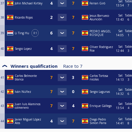
Sat
Table
37
John Michael Kirtley
Ferran Giró
13:54
7
Sat
Table
Jesus Borrueco
38
Ricardo Rojas
Asunción
13:43
6
Sat
Table
PEDRO ANGEL
39
Li Ting Hu
R1
ROSIQUE
14:05
1
Sat
Table
Oliver Rodriguez
40
Sergio Lopez
Roa
12:44
3
Winners qualification
Race to
7
Sat
Table
Carlos Belmonte
Carlos Tortosa
41
blanca
nicolas
14:13
3
Sat
Table
42
Iván Núñez
Sergio Lagunas
14:32
6
Sat
Table
Juan luis Alaminos
43
Enrique Gállego
colmenero
13:54
4
Sat
Table
Javier Miguel López
Diego Pedro
44
Alos
Simon Parra
14:41
8