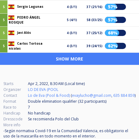
57%
Sergio Lagunas
5
4 (3/1)
37 (21/16)
PEDRO ÁNGEL
57%
5
5 (4/1)
58 (33/25)
ROSIQUE
68%
Javi Alós
5
4 (3/1)
37 (25/12)
Carlos Tortosa
62%
5
4 (3/1)
39 (24/15)
nicolas
SHOW MORE
Starts
Apr 2, 2022, 8:30 AM (Local time)
Organizer
LO DE EVA (POOL
Contact
Lo de Eva (Pool & Food)
(
evaylucho@gmail.com
,
635 884 859
)
Format
Double elimination qualifier (32
participants
)
Race to
7
Handicap
No handicap
Dresscode
Se recomienda Polo del Club
More info
-Según normativa Covid-19 en la Comunidad Valencia, es obligatorio el
uso de la mascarilla en todo momento en el interior.