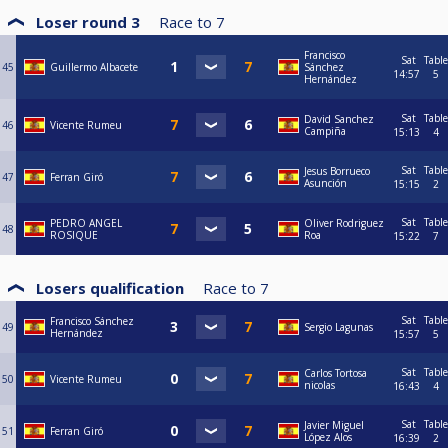
Loser round 3
Race to
7
Francisco
Sat
Table
45
Guillermo Albacete
Sánchez
14:57
5
Hernández
Sat
Table
David Sanchez
46
Vicente Rumeu
Campiña
15:13
4
Sat
Table
Jesus Borrueco
47
Ferran Giró
Asunción
15:15
2
Sat
Table
PEDRO ANGEL
Oliver Rodriguez
48
ROSIQUE
Roa
15:22
7
Losers qualification
Race to
7
Sat
Table
Francisco Sánchez
49
Sergio Lagunas
Hernández
15:57
5
Sat
Table
Carlos Tortosa
50
Vicente Rumeu
nicolas
16:43
4
Sat
Table
Javier Miguel
51
Ferran Giró
López Alos
16:39
2