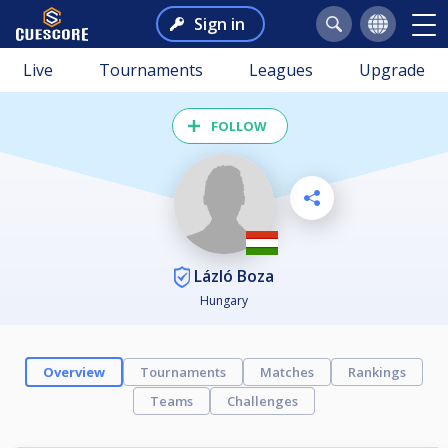
Sign in
Live
Tournaments
Leagues
Upgrade
FOLLOW
Lázló Boza
Hungary
Overview
Tournaments
Matches
Rankings
Teams
Challenges