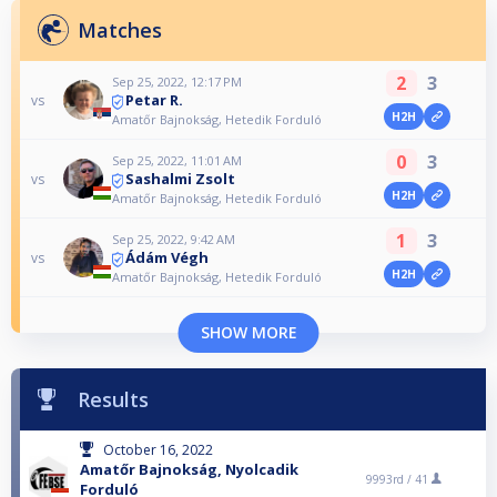
Matches
2
3
Sep 25, 2022, 12:17 PM
Petar R.
vs
H2H
Amatőr Bajnokság, Hetedik Forduló
0
3
Sep 25, 2022, 11:01 AM
Sashalmi Zsolt
vs
H2H
Amatőr Bajnokság, Hetedik Forduló
1
3
Sep 25, 2022, 9:42 AM
Ádám Végh
vs
H2H
Amatőr Bajnokság, Hetedik Forduló
SHOW MORE
Results
October 16, 2022
Amatőr Bajnokság, Nyolcadik
9993rd /
41
Forduló