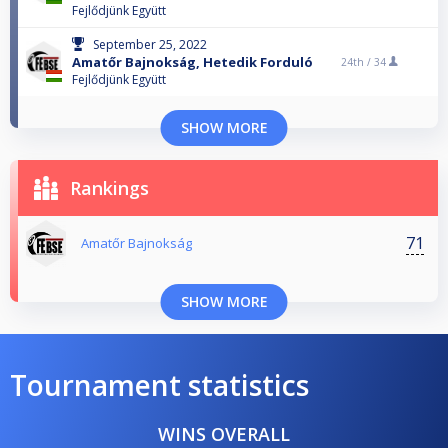
Fejlődjünk Együtt
September 25, 2022
Amatőr Bajnokság, Hetedik Forduló
24th /
34
Fejlődjünk Együtt
SHOW MORE
Rankings
71
Amatőr Bajnokság
SHOW MORE
Tournament statistics
WINS OVERALL