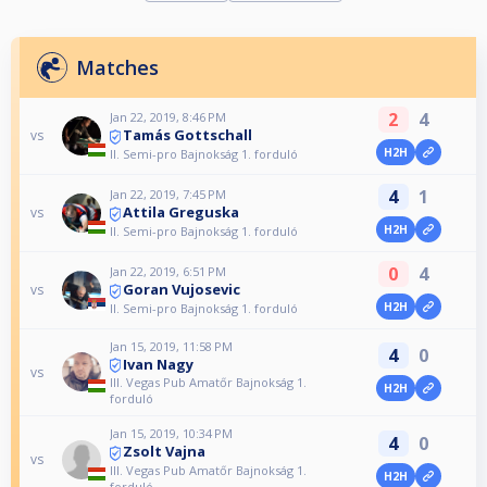
Matches
2
4
Jan 22, 2019, 8:46 PM
Tamás Gottschall
vs
H2H
II. Semi-pro Bajnokság 1. forduló
4
1
Jan 22, 2019, 7:45 PM
Attila Greguska
vs
H2H
II. Semi-pro Bajnokság 1. forduló
0
4
Jan 22, 2019, 6:51 PM
Goran Vujosevic
vs
H2H
II. Semi-pro Bajnokság 1. forduló
Jan 15, 2019, 11:58 PM
4
0
Ivan Nagy
vs
III. Vegas Pub Amatőr Bajnokság 1.
H2H
forduló
Jan 15, 2019, 10:34 PM
4
0
Zsolt Vajna
vs
III. Vegas Pub Amatőr Bajnokság 1.
H2H
forduló