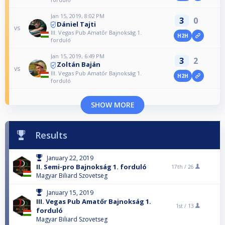
Jan 15, 2019, 8:02 PM
3
0
Dániel Tajti
vs
III. Vegas Pub Amatőr Bajnokság 1.
H2H
forduló
Jan 15, 2019, 6:49 PM
3
2
Zoltán Baján
vs
III. Vegas Pub Amatőr Bajnokság 1.
H2H
forduló
SHOW MORE
Results
January 22, 2019
II. Semi-pro Bajnokság 1. forduló
17th /
26
Magyar Biliard Szovetseg
January 15, 2019
III. Vegas Pub Amatőr Bajnokság 1.
1st /
13
forduló
Magyar Biliard Szovetseg