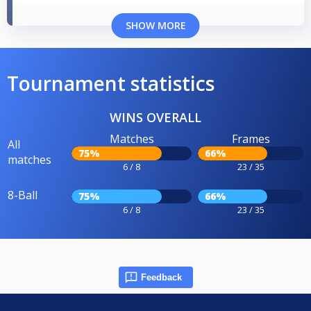
SHOW MORE
Tournament statistics
WINS OVERALL
Matches
Frames
All
75%
66%
matches
6 / 8
23 / 35
8-Ball
75%
66%
6 / 8
23 / 35
Feedback