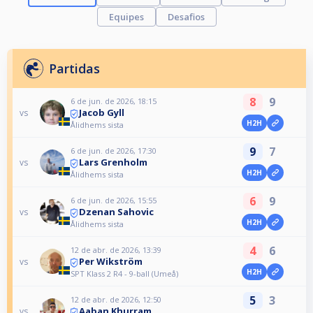
Equipes
Desafios
Partidas
8
9
6 de jun. de 2026, 18:15
Jacob Gyll
vs
H2H
Ålidhems sista
9
7
6 de jun. de 2026, 17:30
Lars Grenholm
vs
H2H
Ålidhems sista
6
9
6 de jun. de 2026, 15:55
Dzenan Sahovic
vs
H2H
Ålidhems sista
4
6
12 de abr. de 2026, 13:39
Per Wikström
vs
H2H
SPT Klass 2 R4 - 9-ball (Umeå)
5
3
12 de abr. de 2026, 12:50
Aaban Khurram
vs