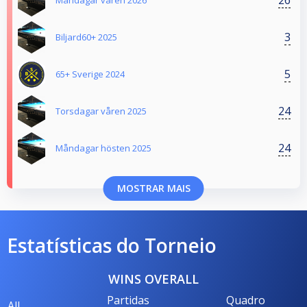
Måndagar våren 2026
3
Biljard60+ 2025
5
65+ Sverige 2024
24
Torsdagar våren 2025
24
Måndagar hösten 2025
MOSTRAR MAIS
Estatísticas do Torneio
WINS OVERALL
Partidas
Quadro
All