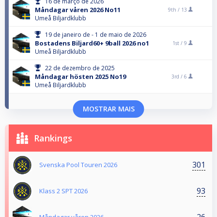
16 de março de 2026
Måndagar våren 2026 No11
9th /
13
Umeå Biljardklubb
19 de janeiro de - 1 de maio de 2026
Bostadens Biljard60+ 9ball 2026 no1
1st /
9
Umeå Biljardklubb
22 de dezembro de 2025
Måndagar hösten 2025 No19
3rd /
6
Umeå Biljardklubb
MOSTRAR MAIS
Rankings
301
Svenska Pool Touren 2026
93
Klass 2 SPT 2026
26