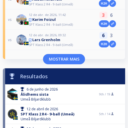
H2H
SPT Klass 2 R4 - 9-ball (Umeå)
3
6
12 de abr. de 2026, 11:42
Karim Foizul
vs
H2H
SPT Klass 2 R4 - 9-ball (Umeå)
6
3
12 de abr. de 2026, 09:32
Lars Grenholm
vs
H2H
SPT Klass 2 R4 - 9-ball (Umeå)
MOSTRAR MAIS
Resultados
6 de junho de 2026
Ålidhems sista
9th /
19
Umeå Biljardklubb
12 de abril de 2026
SPT Klass 2 R4 - 9-ball (Umeå)
5th /
14
Umeå Biljardklubb