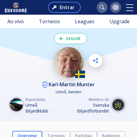
Entrar
Ao vivo
Torneios
Leagues
Upgrade
SEGUIR
Karl-Martin Munter
Umeå, Sweden
Representa
Membro de
Umeå
Svenska
Biljardklubb
Biljardförbundet
Overview
Torneios
Partidas
Rankings