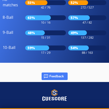
55%
52%
matches
42 / 76
272 / 527
8-Ball
63%
57%
10 / 16
47 / 82
9-Ball
48%
49%
15 / 31
137 / 282
10-Ball
59%
54%
17 / 29
88 / 163
Feedback