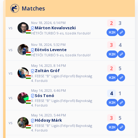
Matches
2
3
Nov 18, 2024, 6:14 PM
Márton Kovalovszki
vs
H2H
HÉTFŐI TURBÓ 9-es, tizedik forduló!
3
4
Nov 18, 2024, 5:32 PM
Eötvös Levente
vs
H2H
HÉTFŐI TURBÓ 9-es, tizedik forduló!
May 14, 2023, 8:14 PM
2
5
Zoltán Gróf
vs
II. FEBSE "B" Ligás (Félprofi) Bajnokság
H2H
4. Forduló
May 14, 2023, 6:46 PM
4
1
Sós Tonó
vs
II. FEBSE "B" Ligás (Félprofi) Bajnokság
H2H
4. Forduló
May 14, 2023, 5:44 PM
3
5
Hódosy Márk
vs
II. FEBSE "B" Ligás (Félprofi) Bajnokság
H2H
4. Forduló