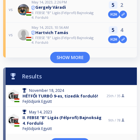
May 14, 2023, 2:26 PM
5
2
Gergely Váradi
vs
II. FEBSE "B" Ligás (Félprofi) Bajnokság
H2H
4. Forduló
May 14, 2023, 10:56 AM
5
4
Hartvich Tamás
vs
II. FEBSE "B" Ligás (Félprofi) Bajnokság
H2H
4. Forduló
SHOW MORE
Results
November 18, 2024
HÉTFŐI TURBÓ 9-es, tizedik forduló!
25th /
35
Fejlődjünk Együtt
May 14, 2023
II. FEBSE "B" Ligás (Félprofi) Bajnokság
9th /
78
4. Forduló
Fejlődjünk Együtt