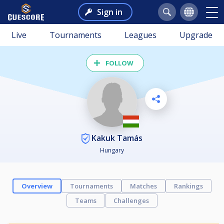
Sign in
Live
Tournaments
Leagues
Upgrade
FOLLOW
Kakuk Tamás
Hungary
Overview
Tournaments
Matches
Rankings
Teams
Challenges