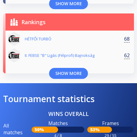
SHOW MORE
Rankings
68
HÉTFŐI TURBÓ
62
II. FEBSE "B" Ligás (Félprofi) Bajnokság
SHOW MORE
Tournament statistics
WINS OVERALL
Matches
Frames
All
50%
53%
matches
4 / 8
29 / 55