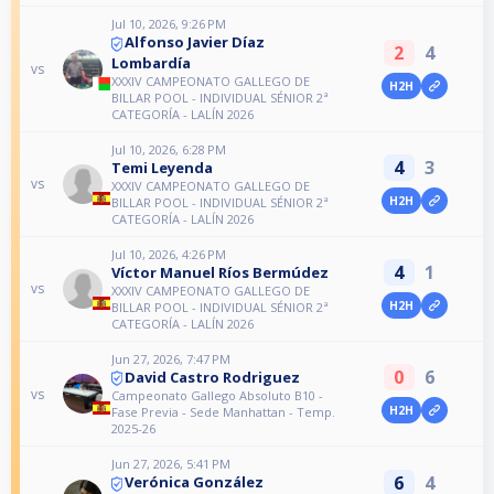
Jul 10, 2026, 9:26 PM
Alfonso Javier Díaz
2
4
Lombardía
vs
XXXIV CAMPEONATO GALLEGO DE
H2H
BILLAR POOL - INDIVIDUAL SÉNIOR 2ª
CATEGORÍA - LALÍN 2026
Jul 10, 2026, 6:28 PM
4
3
Temi Leyenda
vs
XXXIV CAMPEONATO GALLEGO DE
H2H
BILLAR POOL - INDIVIDUAL SÉNIOR 2ª
CATEGORÍA - LALÍN 2026
Jul 10, 2026, 4:26 PM
4
1
Víctor Manuel Ríos Bermúdez
vs
XXXIV CAMPEONATO GALLEGO DE
H2H
BILLAR POOL - INDIVIDUAL SÉNIOR 2ª
CATEGORÍA - LALÍN 2026
Jun 27, 2026, 7:47 PM
0
6
David Castro Rodriguez
vs
Campeonato Gallego Absoluto B10 -
H2H
Fase Previa - Sede Manhattan - Temp.
2025-26
Jun 27, 2026, 5:41 PM
6
4
Verónica González