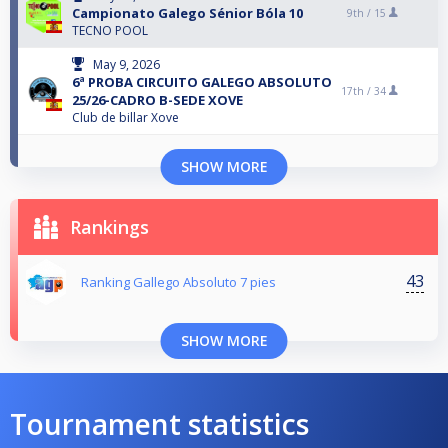
Campionato Galego Sénior Bóla 10
9th /
15
TECNO POOL
May 9, 2026
6ª PROBA CIRCUITO GALEGO ABSOLUTO
17th /
34
25/26-CADRO B-SEDE XOVE
Club de billar Xove
SHOW MORE
Rankings
43
Ranking Gallego Absoluto 7 pies
SHOW MORE
Tournament statistics