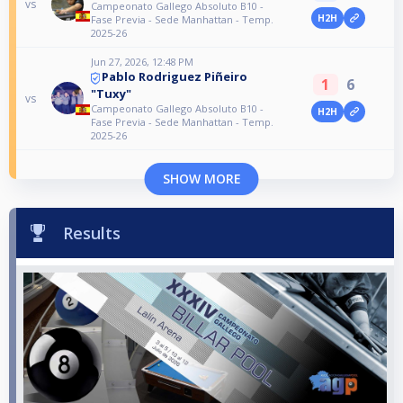
vs
Campeonato Gallego Absoluto B10 -
H2H
Fase Previa - Sede Manhattan - Temp.
2025-26
Jun 27, 2026, 12:48 PM
Pablo Rodriguez Piñeiro
1
6
"Tuxy"
vs
Campeonato Gallego Absoluto B10 -
H2H
Fase Previa - Sede Manhattan - Temp.
2025-26
SHOW MORE
Results