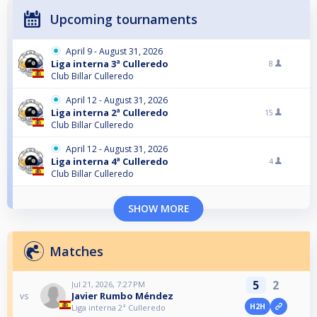
Upcoming tournaments
April 9 - August 31, 2026
Liga interna 3ª Culleredo
8
Club Billar Culleredo
April 12 - August 31, 2026
Liga interna 2ª Culleredo
15
Club Billar Culleredo
April 12 - August 31, 2026
Liga interna 4ª Culleredo
4
Club Billar Culleredo
SHOW MORE
Matches
5
2
Jul 21, 2026, 7:27 PM
Javier Rumbo Méndez
vs
H2H
Liga interna 2ª Culleredo