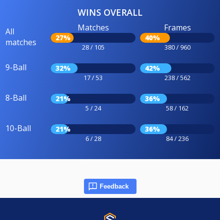
WINS OVERALL
Matches
Frames
All
27%
40%
matches
28 / 105
380 / 960
9-Ball
32%
42%
17 / 53
238 / 562
8-Ball
21%
36%
5 / 24
58 / 162
10-Ball
21%
36%
6 / 28
84 / 236
Feedback