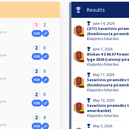
Results
June 14, 2026
1
2
(2/11) Savaitinis pira
nyras
(Kombinuota piramid
H2H
Klaipėdos biliardas
2
0
June 7, 2026
Blokas #2 06.07 Piram
nyras
H2H
lyga 2026 (Laisvoji pir
Klaipėdos biliardas
2
0
May 17, 2026
nyras
Savaitinis piramidės 
H2H
(Kombinuota piramid
Klaipėdos biliardas
2
0
May 10, 2026
nyras
H2H
Savaitinis piramidės t
amerikankė)
Klaipėdos biliardas
2
0
nyras
May 3, 2026
H2H