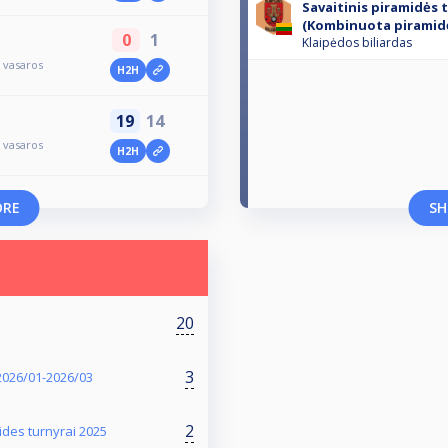
Savaitinis piramidės 
(Kombinuota piramid
0
1
Klaipėdos biliardas
z vasaros
H2H
19
14
z vasaros
H2H
ORE
SH
20
3
 2026/01-2026/03
2
ides turnyrai 2025