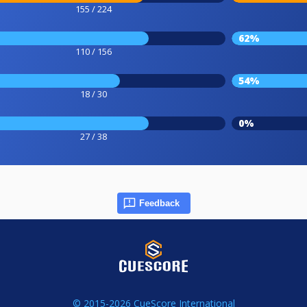
155 / 224
62%
110 / 156
54%
18 / 30
0%
27 / 38
Feedback
© 2015-2026 CueScore International