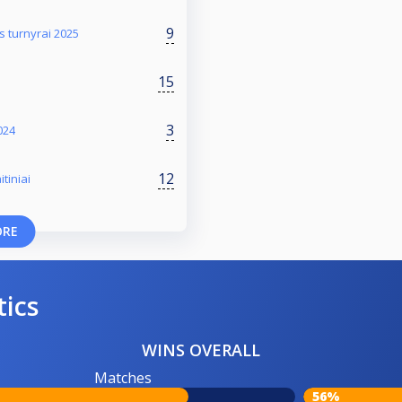
9
s turnyrai 2025
15
3
024
12
tiniai
ORE
tics
WINS OVERALL
Matches
56%