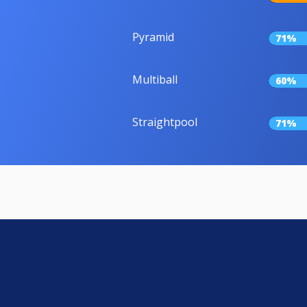
Pyramid
71%
Multiball
60%
Straightpool
71%