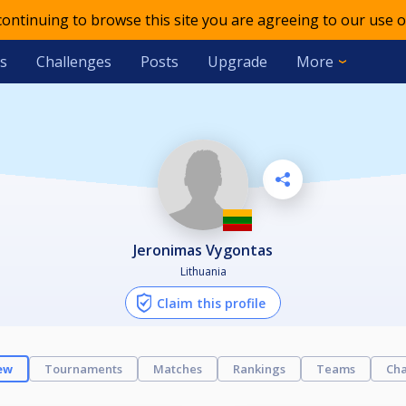
 continuing to browse this site you are agreeing to our use o
s
Challenges
Posts
Upgrade
More
Jeronimas Vygontas
Lithuania
Claim this profile
ew
Tournaments
Matches
Rankings
Teams
Cha