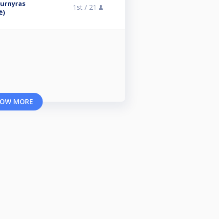
turnyras
1st /
21
ė)
OW MORE