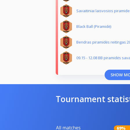
Savaitiniai laisvosios piramide
Black Ball (Piramidė)
Bendras piramidės reitingas 2
09.15 - 12.08 BB piramidės savai
SHOW M
Tournament statis
All matches
69%