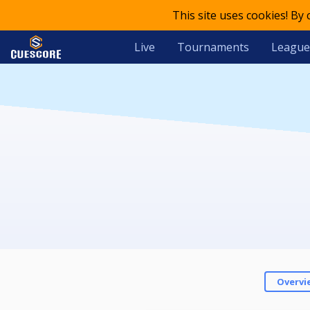
This site uses cookies! By
Live
Tournaments
League
Overvi