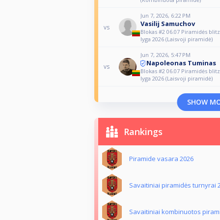
Jun 7, 2026, 6:22 PM
Vasilij Samuchov
vs
Blokas #2 06.07 Piramidės blit
lyga 2026 (Laisvoji piramidė)
Jun 7, 2026, 5:47 PM
Napoleonas Tuminas
vs
Blokas #2 06.07 Piramidės blit
lyga 2026 (Laisvoji piramidė)
SHOW M
Rankings
Piramide vasara 2026
Savaitiniai piramidės turnyrai
Savaitiniai kombinuotos piram