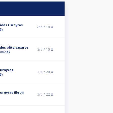
midės turnyras
2nd /
18
ė)
idės blitz vasaros
3rd /
10
amidė)
turnyras
1st /
20
ė)
urnyras (Ilgoji
3rd /
22