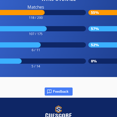
Matches
55%
118 / 200
57%
107 / 175
52%
6 / 11
0%
5 / 14
Feedback