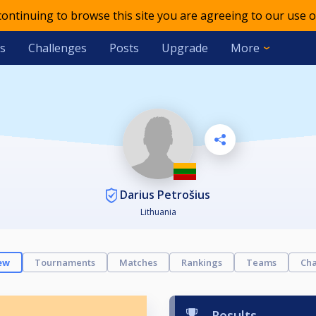
 continuing to browse this site you are agreeing to our use o
s
Challenges
Posts
Upgrade
More
Darius Petrošius
Lithuania
ew
Tournaments
Matches
Rankings
Teams
Cha
Results