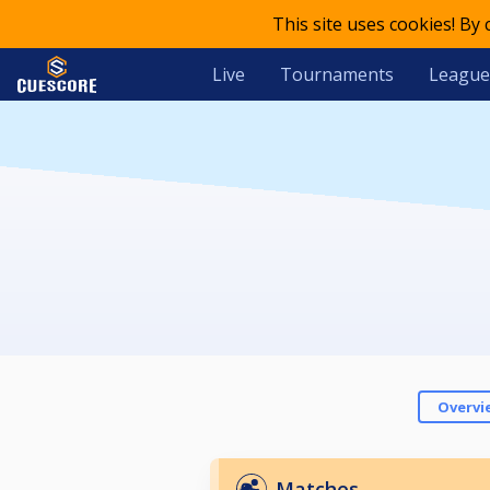
This site uses cookies! By
Live
Tournaments
League
Overvi
Matches