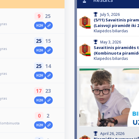
July 5, 2026
9
25
(5/11) Savaitinis pira
nyras
(Laisvoji piramidė iki 2
H2H
Klaipėdos biliardas
25
15
May 3, 2026
Savaitinis piramidės 
nyras
H2H
(Kombinuota piramid
Klaipėdos biliardas
25
14
nyras
H2H
17
23
nyras
H2H
0
2
 (Kombinuota
H2H
April 26, 2026