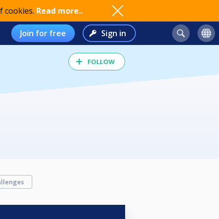
f cookies.
Read more..
Join for free
Sign in
FOLLOW
llenges