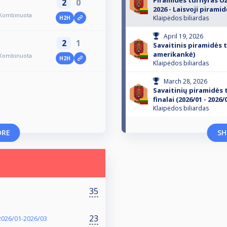
Piramidės turnyras U
2
0
2026 - Laisvoji piramidė
 (Kombinuota
Klaipėdos biliardas
H2H
April 19, 2026
2
1
Savaitinis piramidės t
amerikankė)
 (Kombinuota
H2H
Klaipėdos biliardas
March 28, 2026
Savaitinių piramidės
finalai (2026/01 - 2026/
Klaipėdos biliardas
ORE
SH
35
23
 2026/01-2026/03