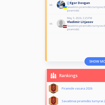
Egor Dovgan
vs
Savaitinis piramidės turnyras
piramidė)
May 3, 2026, 2:25 PM
Vladimir Litjasov
vs
Savaitinis piramidės turnyras
piramidė)
SHOW M
Rankings
Piramide vasara 2026
Savaitiniai piramidės turnyrai