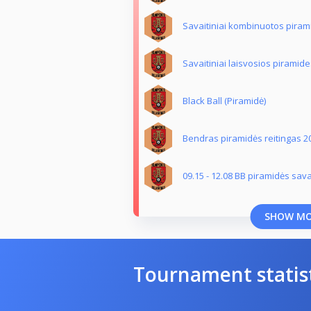
Savaitiniai kombinuotos piram
Savaitiniai laisvosios piramide
Black Ball (Piramidė)
Bendras piramidės reitingas 2
09.15 - 12.08 BB piramidės savai
SHOW M
Tournament statis