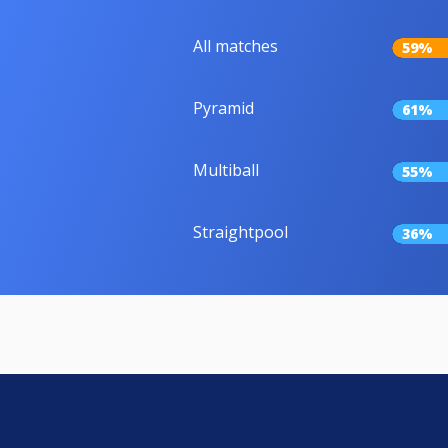
All matches
59%
Pyramid
61%
Multiball
55%
Straightpool
36%