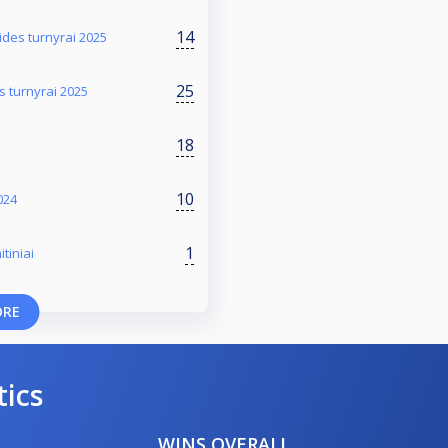
14
ides turnyrai 2025
25
s turnyrai 2025
18
10
024
1
tiniai
ORE
tics
WINS OVERALL