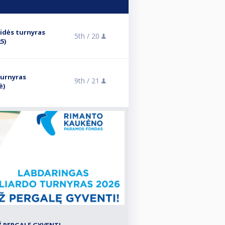
midės turnyras
5th /
20
5)
turnyras
9th /
21
ė)