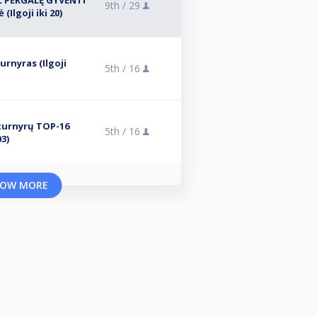
Ž PERGALĘ GYVENTI
9th /
29
 (Ilgoji iki 20)
urnyras (Ilgoji
5th /
16
 turnyrų TOP-16
5th /
16
03)
OW MORE