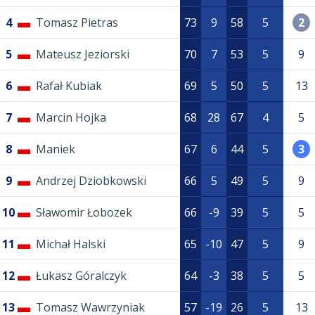
4
Tomasz Pietras
73
9
58
5
2
5
Mateusz Jeziorski
70
7
53
5
9
6
Rafał Kubiak
69
5
50
5
13
7
Marcin Hojka
68
28
67
4
5
8
Maniek
67
6
44
5
3
9
Andrzej Dziobkowski
66
5
49
5
9
10
Sławomir Łobozek
66
-9
39
5
5
11
Michał Halski
65
-10
47
5
9
12
Łukasz Góralczyk
64
-3
38
5
5
13
Tomasz Wawrzyniak
57
-19
26
5
13