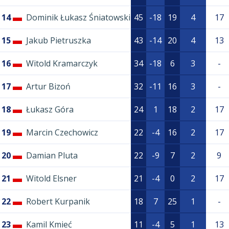
14
Dominik Łukasz Śniatowski
45
-18
19
4
17
15
Jakub Pietruszka
43
-14
20
4
13
16
Witold Kramarczyk
34
-18
6
3
-
17
Artur Bizoń
32
-11
16
3
-
18
Łukasz Góra
24
1
18
2
17
19
Marcin Czechowicz
22
-4
16
2
17
20
Damian Pluta
22
-9
7
2
9
21
Witold Elsner
21
-4
0
2
17
22
Robert Kurpanik
18
7
25
1
-
23
Kamil Kmieć
11
-4
5
1
13