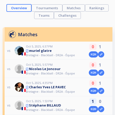
Overview
Tournaments
Matches
Rankings
Teams
Challenges
Matches
0
1
Oct 5, 2025, 6:37 PM
muriel glatre
vs
H2H
Bretagne - Blackball - DR2A - Équipe
0
1
Oct 5, 2025, 5:57 PM
Nicolas Le Joncour
vs
H2H
Bretagne - Blackball - DR2A - Équipe
0
1
Oct 5, 2025, 4:35 PM
Charles Yves LE PAVEC
vs
H2H
Bretagne - Blackball - DR2A - Équipe
1
0
Oct 5, 2025, 1:53 PM
Stéphane BILLAUD
vs
H2H
Bretagne - Blackball - DR2A - Équipe