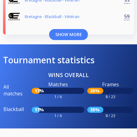
Bretagne - Blackball - Vétéran
59
Bretagne - Blackball - Vétéran
SHOW MORE
Tournament statistics
WINS OVERALL
Matches
Frames
All
17%
35%
matches
1 / 6
8 / 23
Blackball
17%
35%
1 / 6
8 / 23