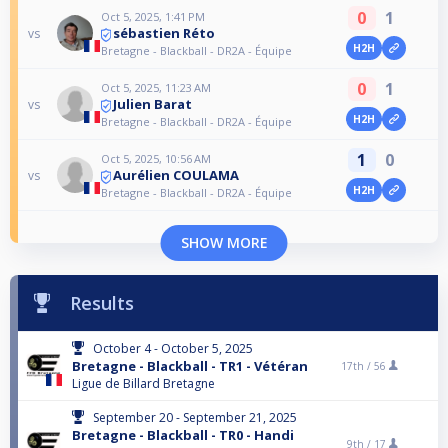
0
1
Oct 5, 2025, 1:41 PM
sébastien Réto
vs
H2H
Bretagne - Blackball - DR2A - Équipe
0
1
Oct 5, 2025, 11:23 AM
Julien Barat
vs
H2H
Bretagne - Blackball - DR2A - Équipe
1
0
Oct 5, 2025, 10:56 AM
Aurélien COULAMA
vs
H2H
Bretagne - Blackball - DR2A - Équipe
SHOW MORE
Results
October 4 - October 5, 2025
Bretagne - Blackball - TR1 - Vétéran
17th /
56
Ligue de Billard Bretagne
September 20 - September 21, 2025
Bretagne - Blackball - TR0 - Handi
9th /
17