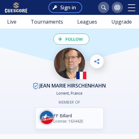
Sign in
Live
Tournaments
Leagues
Upgrade
FOLLOW
JEAN MARIE HIRSCHENHAHN
Lorient, France
MEMBER OF
FF Billard
License: 163442E