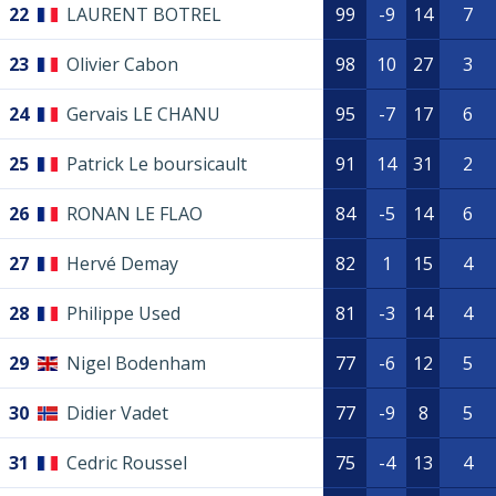
22
LAURENT BOTREL
99
-9
14
7
23
Olivier Cabon
98
10
27
3
24
Gervais LE CHANU
95
-7
17
6
25
Patrick Le boursicault
91
14
31
2
26
RONAN LE FLAO
84
-5
14
6
27
Hervé Demay
82
1
15
4
28
Philippe Used
81
-3
14
4
29
Nigel Bodenham
77
-6
12
5
30
Didier Vadet
77
-9
8
5
31
Cedric Roussel
75
-4
13
4