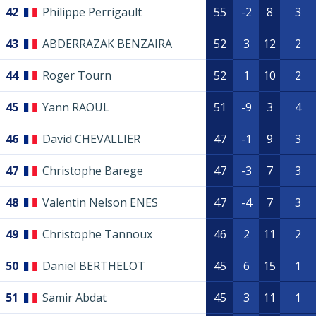
42
Philippe Perrigault
55
-2
8
3
43
ABDERRAZAK BENZAIRA
52
3
12
2
44
Roger Tourn
52
1
10
2
45
Yann RAOUL
51
-9
3
4
46
David CHEVALLIER
47
-1
9
3
47
Christophe Barege
47
-3
7
3
48
Valentin Nelson ENES
47
-4
7
3
49
Christophe Tannoux
46
2
11
2
50
Daniel BERTHELOT
45
6
15
1
51
Samir Abdat
45
3
11
1