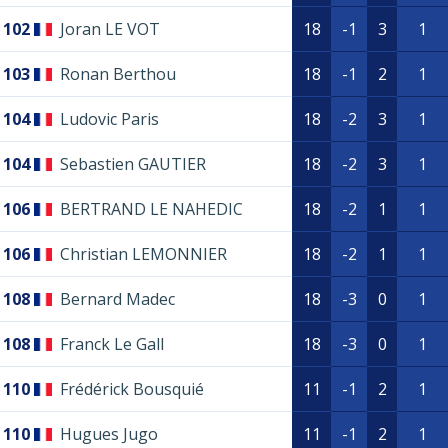
102
Joran LE VOT
18
-1
3
1
103
Ronan Berthou
18
-1
2
1
104
Ludovic Paris
18
-2
3
1
104
Sebastien GAUTIER
18
-2
3
1
106
BERTRAND LE NAHEDIC
18
-2
1
1
106
Christian LEMONNIER
18
-2
1
1
108
Bernard Madec
18
-3
0
1
108
Franck Le Gall
18
-3
0
1
110
Frédérick Bousquié
11
-1
2
1
110
Hugues Jugo
11
-1
2
1