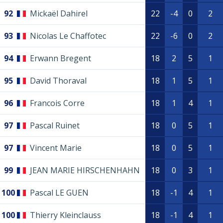
92
Mickaël Dahirel
22
-4
0
2
93
Nicolas Le Chaffotec
22
-6
0
2
94
Erwann Bregent
18
2
5
1
95
David Thoraval
18
1
5
1
96
Francois Corre
18
1
4
1
97
Pascal Ruinet
18
0
5
1
97
Vincent Marie
18
0
5
1
99
JEAN MARIE HIRSCHENHAHN
18
0
3
1
100
Pascal LE GUEN
18
-1
4
1
100
Thierry Kleinclauss
18
-1
4
1