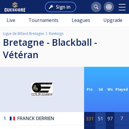
Sign in
Live
Tournaments
Leagues
Upgrade
Ligue de Billard Bretagne
Rankings
Bretagne - Blackball -
Vétéran
Pts
Sd
Ws
Played
1
FRANCK DERRIEN
7
331
51
97