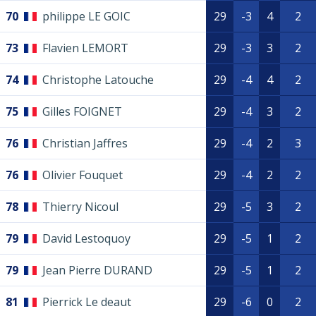
70
philippe LE GOIC
29
-3
4
2
73
Flavien LEMORT
29
-3
3
2
74
Christophe Latouche
29
-4
4
2
75
Gilles FOIGNET
29
-4
3
2
76
Christian Jaffres
29
-4
2
3
76
Olivier Fouquet
29
-4
2
2
78
Thierry Nicoul
29
-5
3
2
79
David Lestoquoy
29
-5
1
2
79
Jean Pierre DURAND
29
-5
1
2
81
Pierrick Le deaut
29
-6
0
2