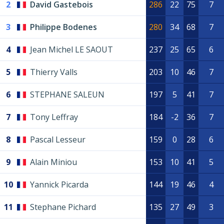
2
David Gastebois
286
22
75
7
3
Philippe Bodenes
280
34
68
7
4
Jean Michel LE SAOUT
237
25
65
6
5
Thierry Valls
203
10
46
7
6
STEPHANE SALEUN
197
5
41
7
7
Tony Leffray
184
-2
36
7
8
Pascal Lesseur
159
0
28
6
9
Alain Miniou
153
10
41
5
10
Yannick Picarda
144
19
46
4
11
Stephane Pichard
135
27
49
3