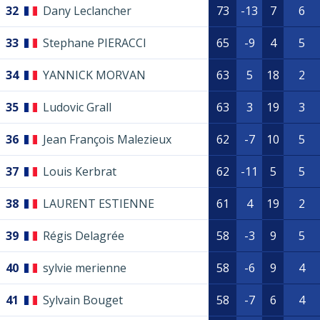
32
Dany Leclancher
73
-13
7
6
33
Stephane PIERACCI
65
-9
4
5
34
YANNICK MORVAN
63
5
18
2
35
Ludovic Grall
63
3
19
3
36
Jean François Malezieux
62
-7
10
5
37
Louis Kerbrat
62
-11
5
5
38
LAURENT ESTIENNE
61
4
19
2
39
Régis Delagrée
58
-3
9
5
40
sylvie merienne
58
-6
9
4
41
Sylvain Bouget
58
-7
6
4