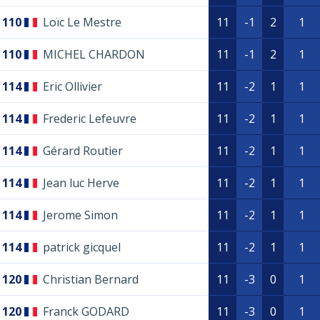
110
Loïc Le Mestre
11
-1
2
1
110
MICHEL CHARDON
11
-1
2
1
114
Eric Ollivier
11
-2
1
1
114
Frederic Lefeuvre
11
-2
1
1
114
Gérard Routier
11
-2
1
1
114
Jean luc Herve
11
-2
1
1
114
Jerome Simon
11
-2
1
1
114
patrick gicquel
11
-2
1
1
120
Christian Bernard
11
-3
0
1
120
Franck GODARD
11
-3
0
1