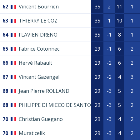
62
Vincent Bourrien
35
2
11
1
63
THIERRY LE COZ
35
1
10
1
64
FLAVIEN DRENO
35
-1
8
1
65
Fabrice Cotonnec
29
-1
6
2
66
Hervé Rabault
29
-2
6
2
67
Vincent Gazengel
29
-2
4
3
68
Jean Pierre ROLLAND
29
-3
5
2
68
PHILIPPE DI MICCO DE SANTO
29
-3
5
2
70
Christian Guegano
29
-3
4
2
70
Murat celik
29
-3
4
2