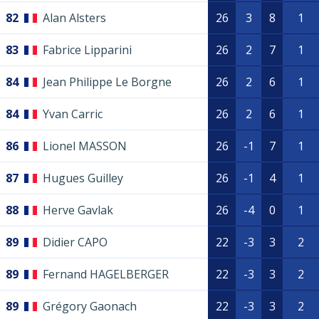
82
Alan Alsters
26
3
8
1
83
Fabrice Lipparini
26
2
7
1
84
Jean Philippe Le Borgne
26
2
6
1
84
Yvan Carric
26
2
6
1
86
Lionel MASSON
26
-1
7
1
87
Hugues Guilley
26
-1
4
1
88
Herve Gavlak
26
-4
0
1
89
Didier CAPO
22
-3
3
2
89
Fernand HAGELBERGER
22
-3
3
2
89
Grégory Gaonach
22
-3
3
2