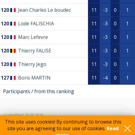
120
Jean Charles Le boudec
11
-3
0
1
120
Lode FALISCHIA
11
-3
0
1
120
Marc Lefevre
11
-3
0
1
120
Thierry FALISE
11
-3
0
1
120
Thierry Jego
11
-3
0
1
127
Boris MARTIN
11
-4
0
1
Participants / from this ranking
Last modified: 25.05.2026
This site uses cookies! By continuing to browse this
site you are agreeing to our use of cookies.
Read
Feedback