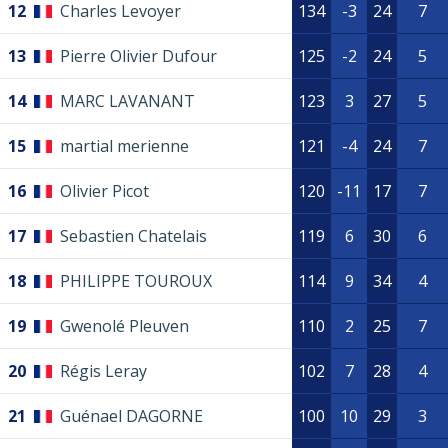
12
Charles Levoyer
134
-3
24
7
13
Pierre Olivier Dufour
125
-2
24
5
14
MARC LAVANANT
123
3
27
5
15
martial merienne
121
-4
24
7
16
Olivier Picot
120
-11
17
7
17
Sebastien Chatelais
119
6
30
6
18
PHILIPPE TOUROUX
114
9
34
4
19
Gwenolé Pleuven
110
2
25
7
20
Régis Leray
102
7
28
4
21
Guénael DAGORNE
100
10
29
3