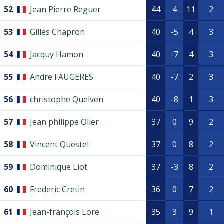
52
Jean Pierre Reguer
44
4
11
2
53
Gilles Chapron
40
-5
4
3
54
Jacquy Hamon
40
-7
4
3
55
Andre FAUGERES
40
-7
2
3
56
christophe Quelven
40
-8
1
3
57
Jean philippe Olier
37
0
9
2
58
Vincent Questel
37
0
8
2
59
Dominique Liot
37
-3
8
2
60
Frederic Cretin
36
0
7
2
61
Jean-françois Lore
35
3
9
1