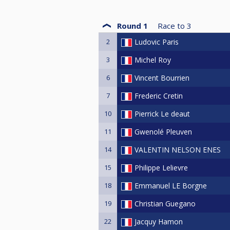
Round 1
Race to
3
2
Ludovic Paris
3
Michel Roy
6
Vincent Bourrien
7
Frederic Cretin
10
Pierrick Le deaut
11
Gwenolé Pleuven
14
VALENTIN NELSON ENES
15
Philippe Lelievre
18
Emmanuel LE Borgne
19
Christian Guegano
22
Jacquy Hamon