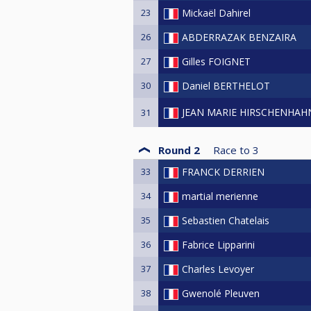
23
Mickaël Dahirel
26
ABDERRAZAK BENZAIRA
27
Gilles FOIGNET
30
Daniel BERTHELOT
JEAN MARIE HIRSCHENHAH
31
Round 2
Race to
3
33
FRANCK DERRIEN
34
martial merienne
35
Sebastien Chatelais
36
Fabrice Lipparini
37
Charles Levoyer
38
Gwenolé Pleuven