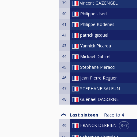
39
vincent GAZENGEL
40
Philippe Used
41
Philippe Bodenes
42
patrick gicquel
43
Yannick Picarda
44
Mickaël Dahirel
45
Stephane Pieracci
46
Jean Pierre Reguer
47
STEPHANE SALEUN
48
Guénael DAGORNE
Last sixteen
Race to
4
R-7
FRANCK DERRIEN
49
50