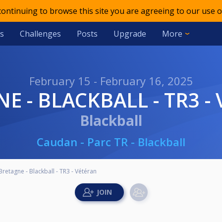
 continuing to browse this site you are agreeing to our use o
s
Challenges
Posts
Upgrade
More
February 15 - February 16, 2025
NE - BLACKBALL - TR3 -
Blackball
Caudan - Parc TR - Blackball
Bretagne - Blackball - TR3 - Vétéran