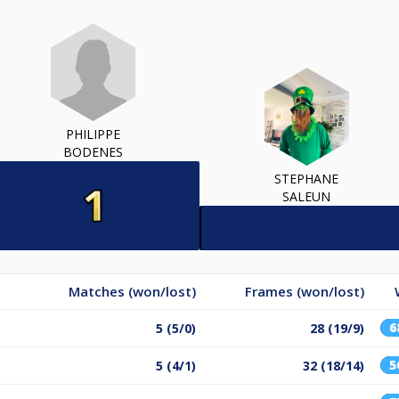
PHILIPPE
BODENES
STEPHANE
SALEUN
Matches (won/lost)
Frames (won/lost)
6
5 (5/0)
28 (19/9)
5
5 (4/1)
32 (18/14)