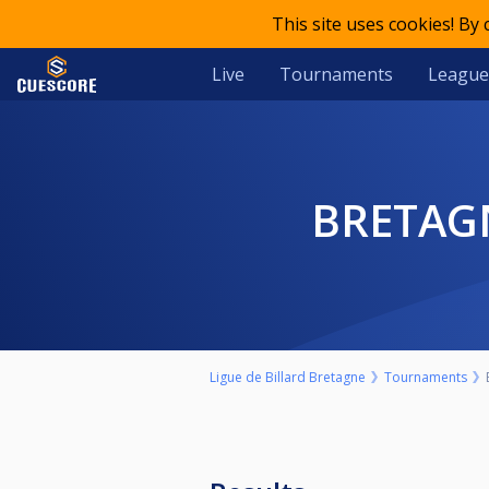
This site uses cookies! By
Live
Tournaments
League
BRETAG
Ligue de Billard Bretagne
Tournaments