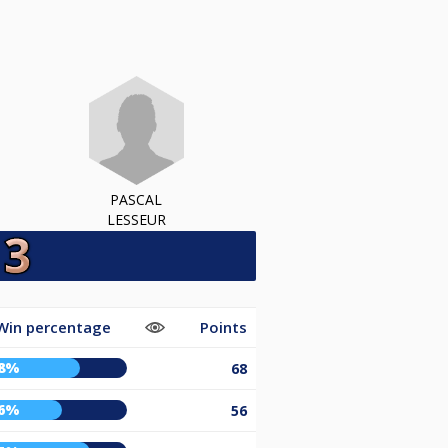
PASCAL
LESSEUR
Win percentage
Points
8%
68
6%
56