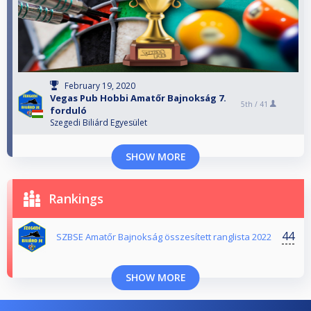
February 19, 2020
Vegas Pub Hobbi Amatőr Bajnokság 7.
5th /
41
forduló
Szegedi Biliárd Egyesület
SHOW MORE
Rankings
44
SZBSE Amatőr Bajnokság összesített ranglista 2022
SHOW MORE