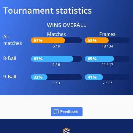
Tournament statistics
WINS OVERALL
Matches
Frames
All
67%
53%
matches
6 / 9
18 / 34
8-Ball
83%
65%
5 / 6
11 / 17
9-Ball
33%
41%
1 / 3
7 / 17
Feedback