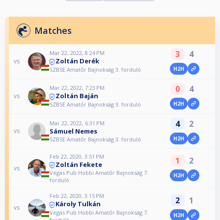
Matches
3
4
Mar 22, 2022, 8:24 PM
Zoltán Derék
vs
H2H
SZBSE Amatőr Bajnokság 3. forduló
0
4
Mar 22, 2022, 7:23 PM
Zoltán Baján
vs
H2H
SZBSE Amatőr Bajnokság 3. forduló
4
2
Mar 22, 2022, 6:31 PM
Sámuel Nemes
vs
H2H
SZBSE Amatőr Bajnokság 3. forduló
Feb 22, 2020, 3:51 PM
1
2
Zoltán Fekete
vs
Vegas Pub Hobbi Amatőr Bajnokság 7.
H2H
forduló
Feb 22, 2020, 3:15 PM
2
1
Károly Tulkán
vs
Vegas Pub Hobbi Amatőr Bajnokság 7.
H2H
forduló