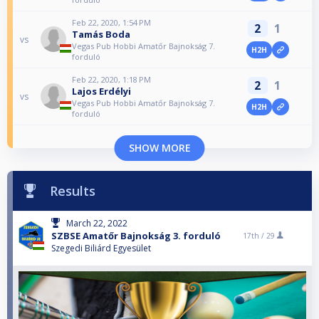
Feb 22, 2020, 1:54 PM
2
1
Tamás Boda
vs
Vegas Pub Hobbi Amatőr Bajnokság 7.
H2H
forduló
Feb 22, 2020, 1:18 PM
2
1
Lajos Erdélyi
vs
Vegas Pub Hobbi Amatőr Bajnokság 7.
H2H
forduló
SHOW MORE
Results
March 22, 2022
SZBSE Amatőr Bajnokság 3. forduló
17th /
29
Szegedi Biliárd Egyesület