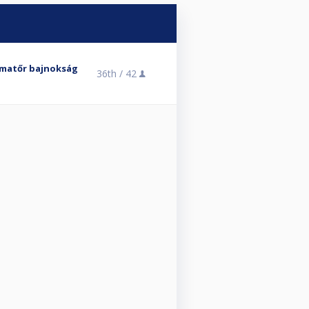
Amatőr bajnokság
36th /
42