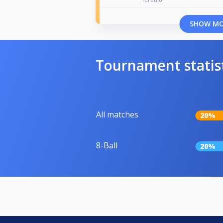
SHOW M
Tournament statis
All matches
20%
8-Ball
20%