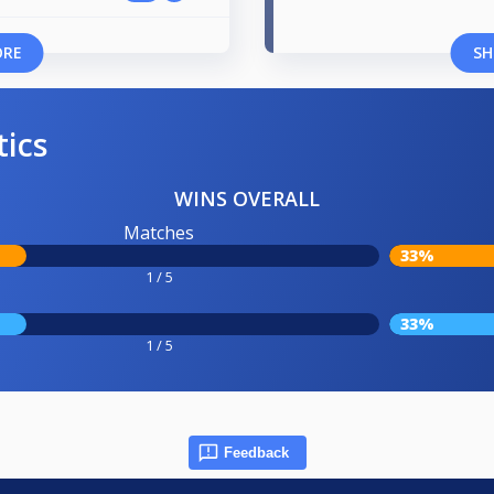
ORE
SH
tics
WINS OVERALL
Matches
33%
1 / 5
33%
1 / 5
Feedback