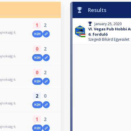
Results
January 25, 2020
1
2
VI. Vegas Pub Hobbi 
jnokság 6.
6. forduló
H2H
Szegedi Biliárd Egyesület
0
2
jnokság 6.
H2H
0
2
jnokság 6.
H2H
2
0
jnokság 6.
H2H
1
2
jnokság 6.
H2H