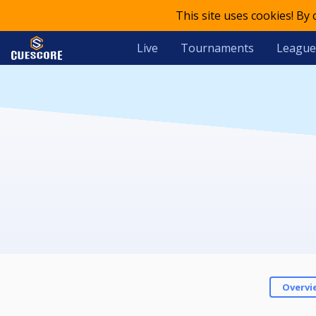
This site uses cookies! By
Live
Tournaments
League
Overvi