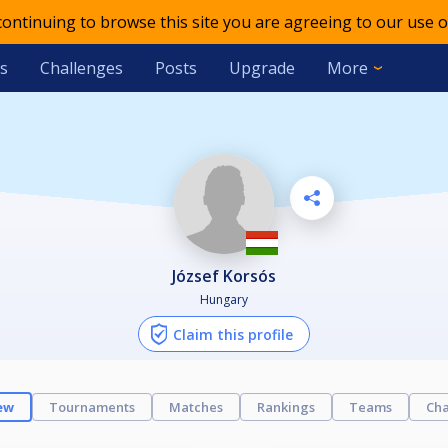
 continuing to browse this site you are agreeing to our use o
s
Challenges
Posts
Upgrade
More
József Korsós
Hungary
Claim this profile
ew
Tournaments
Matches
Rankings
Teams
Cha