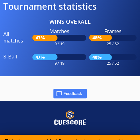
Tournament statistics
WINS OVERALL
Matches
Frames
All
47%
48%
matches
9 / 19
25 / 52
8-Ball
47%
48%
9 / 19
25 / 52
Feedback
© 2015-2026 CueScore International