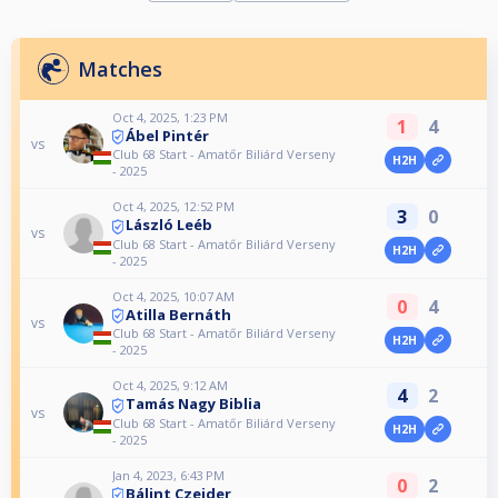
Matches
Oct 4, 2025, 1:23 PM
1
4
Ábel Pintér
vs
Club 68 Start - Amatőr Biliárd Verseny
H2H
- 2025
Oct 4, 2025, 12:52 PM
3
0
László Leéb
vs
Club 68 Start - Amatőr Biliárd Verseny
H2H
- 2025
Oct 4, 2025, 10:07 AM
0
4
Atilla Bernáth
vs
Club 68 Start - Amatőr Biliárd Verseny
H2H
- 2025
Oct 4, 2025, 9:12 AM
4
2
Tamás Nagy Biblia
vs
Club 68 Start - Amatőr Biliárd Verseny
H2H
- 2025
Jan 4, 2023, 6:43 PM
0
2
Bálint Czeider