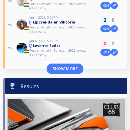
vs
Fordan Amatőr Sorozat - 2023 tavasz -
H2H
#1 verseny
Jan 4, 2023, 5:55 PM
2
0
Lipcsei-Balán Viktória
vs
Fordan Amatőr Sorozat - 2023 tavasz -
H2H
#1 verseny
Jan 4, 2023, 5:17 PM
0
2
Levente Szőts
vs
Fordan Amatőr Sorozat - 2023 tavasz -
H2H
#1 verseny
SHOW MORE
Results