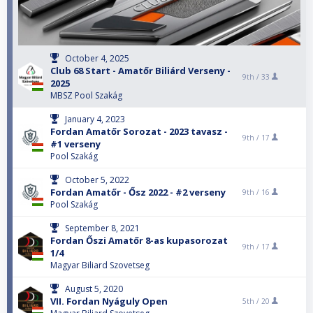
October 4, 2025
Club 68 Start - Amatőr Biliárd Verseny -
9th /
33
2025
MBSZ Pool Szakág
January 4, 2023
Fordan Amatőr Sorozat - 2023 tavasz -
9th /
17
#1 verseny
Pool Szakág
October 5, 2022
Fordan Amatőr - Ősz 2022 - #2 verseny
9th /
16
Pool Szakág
September 8, 2021
Fordan Őszi Amatőr 8-as kupasorozat
9th /
17
1/4
Magyar Biliard Szovetseg
August 5, 2020
VII. Fordan Nyáguly Open
5th /
20